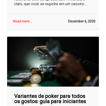
claro, que você se registre em um cassino ...
Read more ...
December 6, 2020
Variantes de poker para todos
os gostos: guia para iniciantes