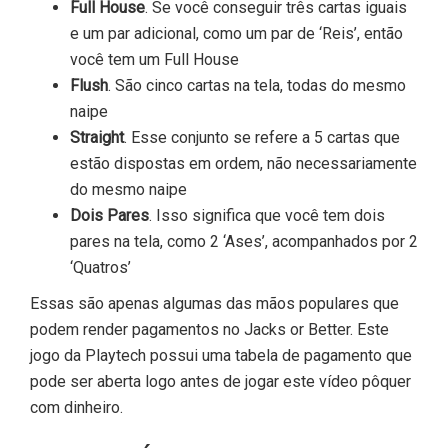
Full House
. Se você conseguir três cartas iguais
e um par adicional, como um par de ‘Reis’, então
você tem um Full House
Flush
. São cinco cartas na tela, todas do mesmo
naipe
Straight
. Esse conjunto se refere a 5 cartas que
estão dispostas em ordem, não necessariamente
do mesmo naipe
Dois Pares
. Isso significa que você tem dois
pares na tela, como 2 ‘Ases’, acompanhados por 2
‘Quatros’
Essas são apenas algumas das mãos populares que
podem render pagamentos no Jacks or Better. Este
jogo da Playtech possui uma tabela de pagamento que
pode ser aberta logo antes de jogar este vídeo pôquer
com dinheiro.