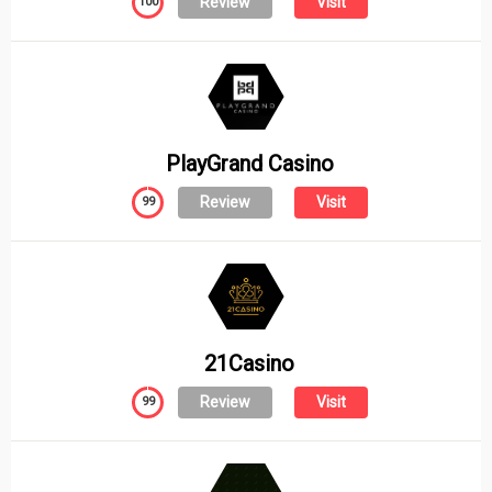
Review
Visit
100
PlayGrand Casino
Review
Visit
99
21Casino
Review
Visit
99