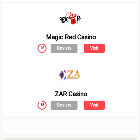
Magic Red Casino
Review
Visit
95
ZAR Casino
Review
Visit
88