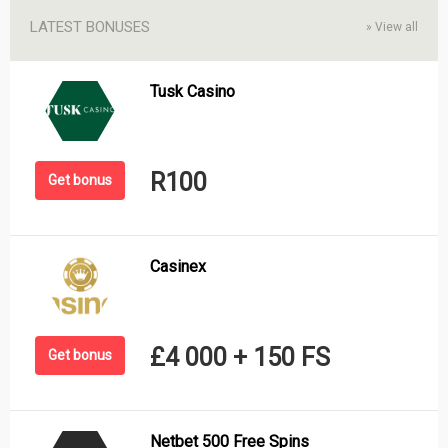
LATEST BONUSES
»
View all
Tusk Casino
R100
Get bonus
Casinex
£4 000 + 150 FS
Get bonus
Netbet 500 Free Spins