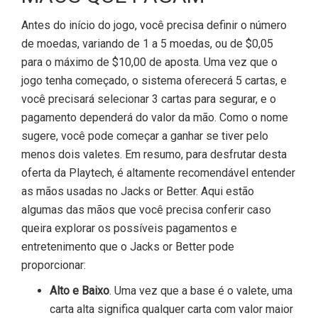
Antes do início do jogo, você precisa definir o número
de moedas, variando de 1 a 5 moedas, ou de $0,05
para o máximo de $10,00 de aposta. Uma vez que o
jogo tenha começado, o sistema oferecerá 5 cartas, e
você precisará selecionar 3 cartas para segurar, e o
pagamento dependerá do valor da mão. Como o nome
sugere, você pode começar a ganhar se tiver pelo
menos dois valetes. Em resumo, para desfrutar desta
oferta da Playtech, é altamente recomendável entender
as mãos usadas no Jacks or Better. Aqui estão
algumas das mãos que você precisa conferir caso
queira explorar os possíveis pagamentos e
entretenimento que o Jacks or Better pode
proporcionar:
Alto e Baixo
. Uma vez que a base é o valete, uma
carta alta significa qualquer carta com valor maior