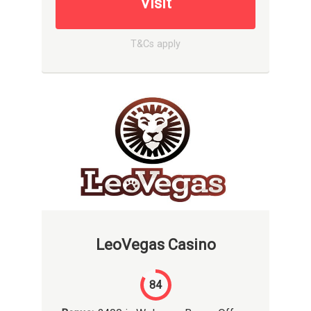
Visit
T&Cs apply
LeoVegas Casino
84