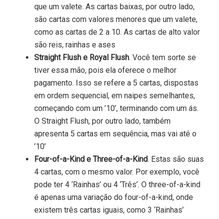
que um valete. As cartas baixas, por outro lado,
são cartas com valores menores que um valete,
como as cartas de 2 a 10. As cartas de alto valor
são reis, rainhas e ases
Straight Flush e Royal Flush
. Você tem sorte se
tiver essa mão, pois ela oferece o melhor
pagamento. Isso se refere a 5 cartas, dispostas
em ordem sequencial, em naipes semelhantes,
começando com um ’10’, terminando com um ás.
O Straight Flush, por outro lado, também
apresenta 5 cartas em sequência, mas vai até o
’10’
Four-of-a-Kind e Three-of-a-Kind
. Estas são suas
4 cartas, com o mesmo valor. Por exemplo, você
pode ter 4 ‘Rainhas’ ou 4 ‘Três’. O three-of-a-kind
é apenas uma variação do four-of-a-kind, onde
existem três cartas iguais, como 3 ‘Rainhas’