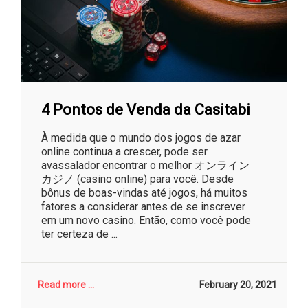
4 Pontos de Venda da Casitabi
À medida que o mundo dos jogos de azar
online continua a crescer, pode ser
avassalador encontrar o melhor オンライン
カジノ (casino online) para você. Desde
bônus de boas-vindas até jogos, há muitos
fatores a considerar antes de se inscrever
em um novo casino. Então, como você pode
ter certeza de ...
Read more ...
February 20, 2021