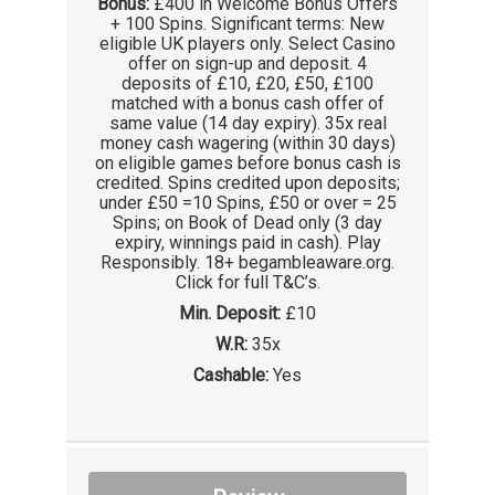
Bonus:
£400 in Welcome Bonus Offers
+ 100 Spins. Significant terms: New
eligible UK players only. Select Casino
offer on sign-up and deposit. 4
deposits of £10, £20, £50, £100
matched with a bonus cash offer of
same value (14 day expiry). 35x real
money cash wagering (within 30 days)
on eligible games before bonus cash is
credited. Spins credited upon deposits;
under £50 =10 Spins, £50 or over = 25
Spins; on Book of Dead only (3 day
expiry, winnings paid in cash). Play
Responsibly. 18+ begambleaware.org.
Click for full T&C’s.
Min. Deposit:
£10
W.R:
35x
Cashable:
Yes