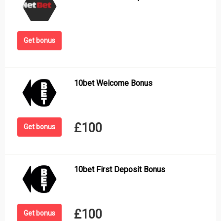
Get bonus
10bet Welcome Bonus
£100
Get bonus
10bet First Deposit Bonus
£100
Get bonus