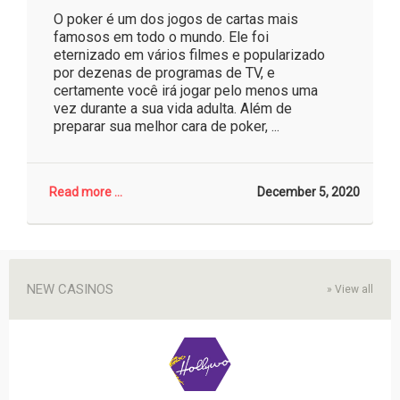
O poker é um dos jogos de cartas mais
famosos em todo o mundo. Ele foi
eternizado em vários filmes e popularizado
por dezenas de programas de TV, e
certamente você irá jogar pelo menos uma
vez durante a sua vida adulta. Além de
preparar sua melhor cara de poker, ...
Read more ...
December 5, 2020
NEW CASINOS
»
View all