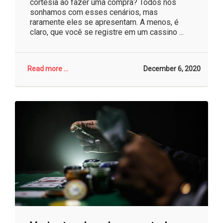
cortesia ao fazer uma compra? Todos nós
sonhamos com esses cenários, mas
raramente eles se apresentam. A menos, é
claro, que você se registre em um cassino ...
Read more ...
December 6, 2020