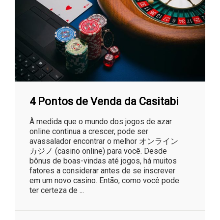
4 Pontos de Venda da Casitabi
À medida que o mundo dos jogos de azar
online continua a crescer, pode ser
avassalador encontrar o melhor オンライン
カジノ (casino online) para você. Desde
bônus de boas-vindas até jogos, há muitos
fatores a considerar antes de se inscrever
em um novo casino. Então, como você pode
ter certeza de ...