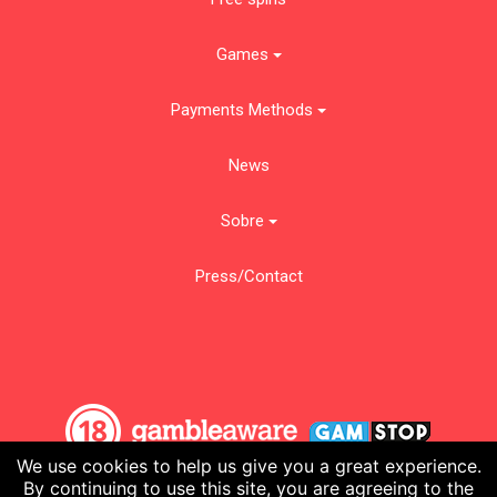
Games
Payments Methods
News
Sobre
Press/Contact
We use cookies to help us give you a great experience.
By continuing to use this site, you are agreeing to the