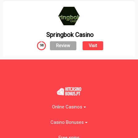
Springbok Casino
Review
Visit
98
Online Casinos
Casino Bonuses
Free spins