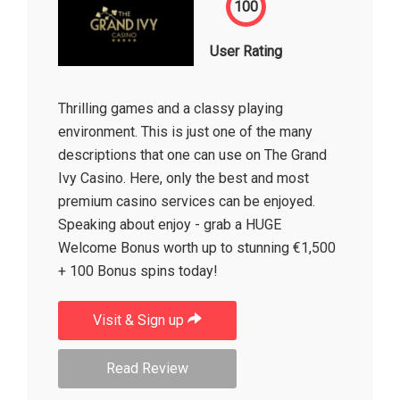
100
User Rating
Thrilling games and a classy playing
environment. This is just one of the many
descriptions that one can use on The Grand
Ivy Casino. Here, only the best and most
premium casino services can be enjoyed.
Speaking about enjoy - grab a HUGE
Welcome Bonus worth up to stunning €1,500
+ 100 Bonus spins today!
Visit & Sign up
Read Review