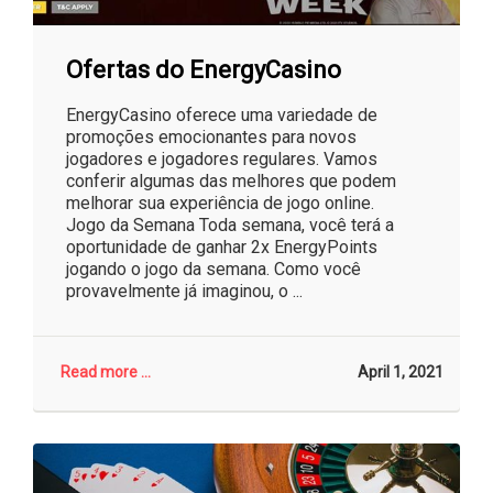
Ofertas do EnergyCasino
EnergyCasino oferece uma variedade de
promoções emocionantes para novos
jogadores e jogadores regulares. Vamos
conferir algumas das melhores que podem
melhorar sua experiência de jogo online.
Jogo da Semana Toda semana, você terá a
oportunidade de ganhar 2x EnergyPoints
jogando o jogo da semana. Como você
provavelmente já imaginou, o ...
Read more ...
April 1, 2021