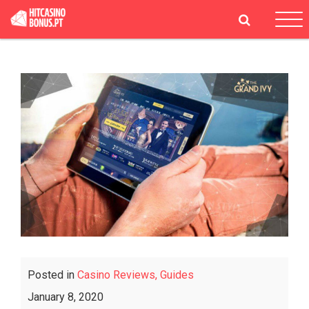
Tog
navi
Posted in
Casino Reviews,
Guides
January 8, 2020