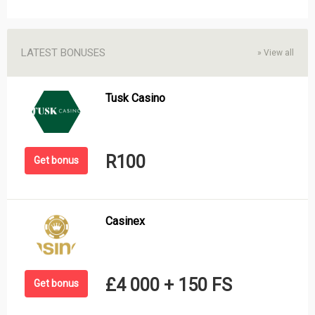
LATEST BONUSES
»
View all
Tusk Casino
R100
Get bonus
Casinex
£4 000 + 150 FS
Get bonus