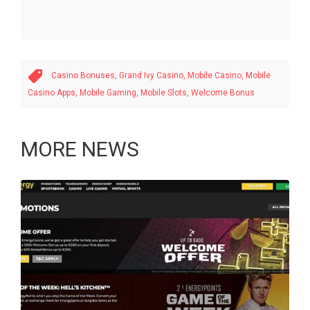
Casino Bonuses,
Grand Ivy Casino,
Mobile Casino,
Mobile
Casino Apps,
Mobile Gaming,
Mobile Slots,
Welcome Bonus
MORE NEWS