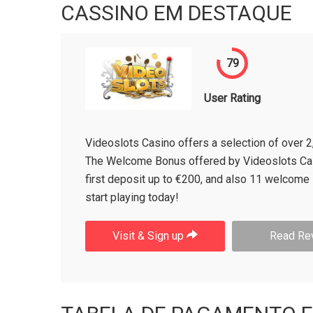
CASSINO EM DESTAQUE
79
User Rating
Videoslots Casino offers a selection of over 2
The Welcome Bonus offered by Videoslots Casi
first deposit up to €200, and also 11 welcome 
start playing today!
Visit & Sign up
Read Re