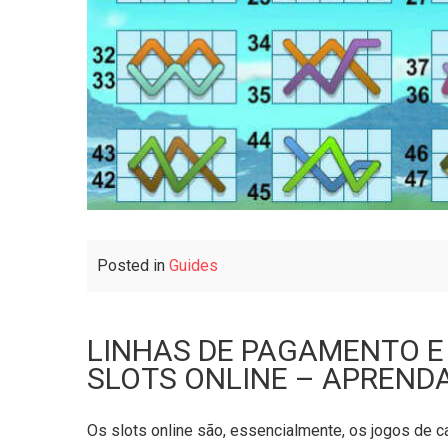
Posted in
Guides
LINHAS DE PAGAMENTO E
SLOTS ONLINE – APREND
Os slots online são, essencialmente, os jogos de ca