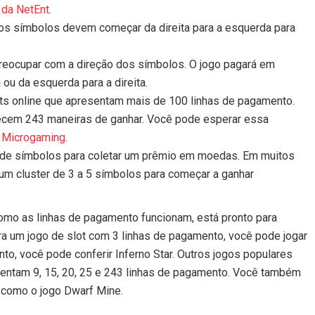
 da NetEnt
.
, os símbolos devem começar da direita para a esquerda para
 preocupar com a direção dos símbolos. O jogo pagará em
 ou da esquerda para a direita.
ots online que apresentam mais de 100 linhas de pagamento.
recem 243 maneiras de ganhar. Você pode esperar essa
a
Microgaming
.
r de símbolos para coletar um prêmio em moedas. Em muitos
 um cluster de 3 a 5 símbolos para começar a ganhar
mo as linhas de pagamento funcionam, está pronto para
ra um jogo de slot com 3 linhas de pagamento, você pode jogar
nto, você pode conferir Inferno Star. Outros jogos populares
ntam 9, 15, 20, 25 e 243 linhas de pagamento. Você também
 como o jogo Dwarf Mine.