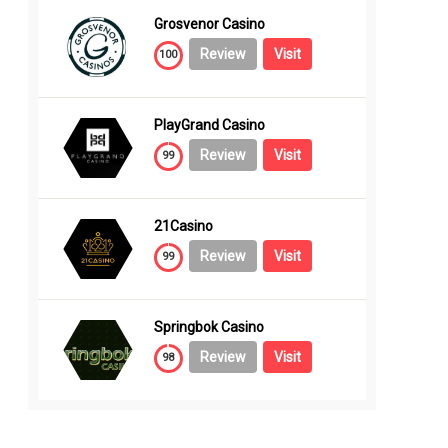
Grosvenor Casino
Review
Visit
100
PlayGrand Casino
Review
Visit
99
21Casino
Review
Visit
99
Springbok Casino
Review
Visit
98