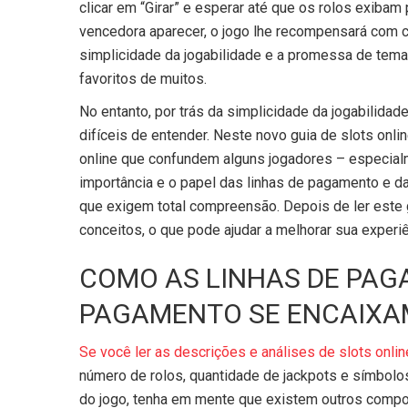
clicar em “Girar” e esperar até que os rolos exib
vencedora aparecer, o jogo lhe recompensará com
simplicidade da jogabilidade e a promessa de tema
favoritos de muitos.
No entanto, por trás da simplicidade da jogabilida
difíceis de entender. Neste novo guia de slots on
online que confundem alguns jogadores – especialm
importância e o papel das linhas de pagamento e d
que exigem total compreensão. Depois de ler este
conceitos, o que pode ajudar a melhorar sua experiê
COMO AS LINHAS DE PAG
PAGAMENTO SE ENCAIXA
Se você ler as descrições e análises de slots onlin
número de rolos, quantidade de jackpots e símbol
do jogo, tenha em mente que existem outros compo