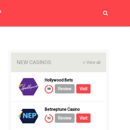
s
NEW CASINOS
»
View all
Hollywood Bets
Review
Visit
98
Betneptune Casino
Review
Visit
92