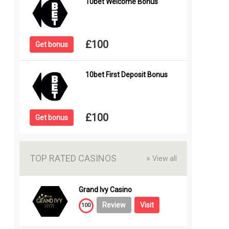
10bet Welcome Bonus
£100
Get bonus
10bet First Deposit Bonus
£100
Get bonus
TOP RATED CASINOS
»
View all
Grand Ivy Casino
Review
Visit
100