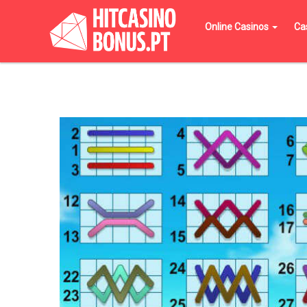
Online Casinos
Ca