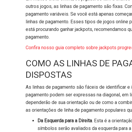
outros jogos, as linhas de pagamento são fixas. Co
pagamento variáveis. Se você está apenas começa
linhas de pagamento. Esses tipos de jogos online
está procurando ganhar jackpots, recomendamos qu
pagamento.
Confira nosso guia completo sobre jackpots progre
COMO AS LINHAS DE PAG
DISPOSTAS
As linhas de pagamento são fáceis de identificar e 
pagamento podem ser expressas na diagonal, em l
dependerão de sua orientação ou de como a combin
as orientações de linha de pagamento populares qu
Da Esquerda para a Direita
. Esta é a orienta
símbolos serão avaliados da esquerda para a