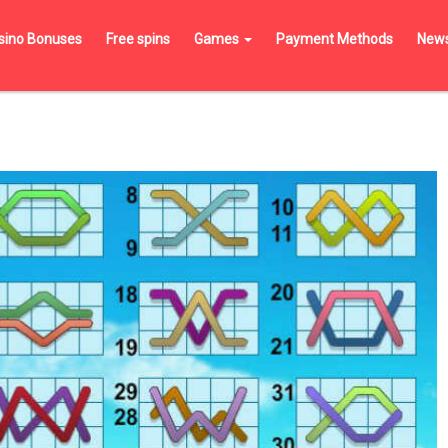
sino Bonuses
Free spins
Games
Payment Methods
New