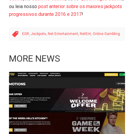
ou leia nosso
post anterior sobre os maiores jackpots
progressivos durante 2016 e 2017
!
EGR,
Jackpots,
Net Entertainment,
NetEnt,
Online Gambling
MORE NEWS