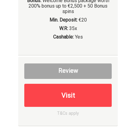
Bonus:
Welcome Bonus package worth
200% bonus up to €2,500 + 50 Bonus
spins
Min. Deposit:
€20
W.R:
35x
Cashable:
Yes
Review
Visit
T&Cs apply