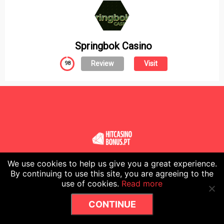
Springbok Casino
Review
Visit
98
We use cookies to help us give you a great experience.
Online Casinos
By continuing to use this site, you are agreeing to the
use of cookies.
Read more
Casino Bonuses
CONTINUE
Free spins