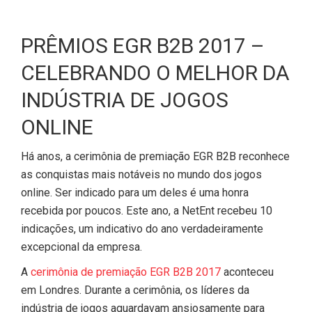
PRÊMIOS EGR B2B 2017 –
CELEBRANDO O MELHOR DA
INDÚSTRIA DE JOGOS
ONLINE
Há anos, a cerimônia de premiação EGR B2B reconhece
as conquistas mais notáveis no mundo dos jogos
online. Ser indicado para um deles é uma honra
recebida por poucos. Este ano, a NetEnt recebeu 10
indicações, um indicativo do ano verdadeiramente
excepcional da empresa.
A
cerimônia de premiação EGR B2B 2017
aconteceu
em Londres. Durante a cerimônia, os líderes da
indústria de jogos aguardavam ansiosamente para