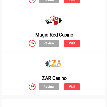
Magic Red Casino
Review
Visit
95
ZAR Casino
Review
Visit
88