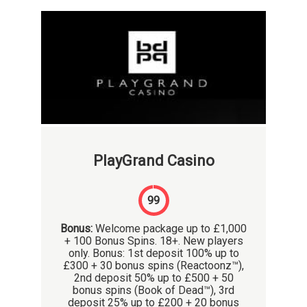
PlayGrand Casino
99
Bonus:
Welcome package up to £1,000
+ 100 Bonus Spins. 18+. New players
only. Bonus: 1st deposit 100% up to
£300 + 30 bonus spins (Reactoonz™),
2nd deposit 50% up to £500 + 50
bonus spins (Book of Dead™), 3rd
deposit 25% up to £200 + 20 bonus