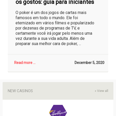
os gostos: guia para iniciantes
O poker é um dos jogos de cartas mais
famosos em todo o mundo. Ele foi
eternizado em vários filmes e popularizado
por dezenas de programas de TV, e
certamente você irá jogar pelo menos uma
vez durante a sua vida adulta. Além de
preparar sua melhor cara de poker, ...
Read more ...
December 5, 2020
NEW CASINOS
»
View all