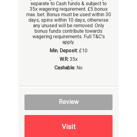
separate to Cash funds & subject to
35x wagering requirement. £5 bonus
max. bet. Bonus must be used within 30
days, spins within 10 days, otherwise
any unused will be removed. Only
bonus funds contribute towards
wagering requirements. Full T&C's
apply.
Min. Deposit:
£10
W.R:
35x
Cashable:
No
Review
Visit