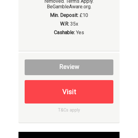
removed. Terms Apply.
BeGambleAware.org.
Min. Deposit:
£10
W.R:
35x
Cashable:
Yes
Review
Visit
T&Cs apply