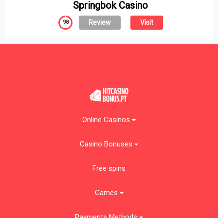
Springbok Casino
Review
Visit
98
Online Casinos
Casino Bonuses
Free spins
Games
Payments Methods