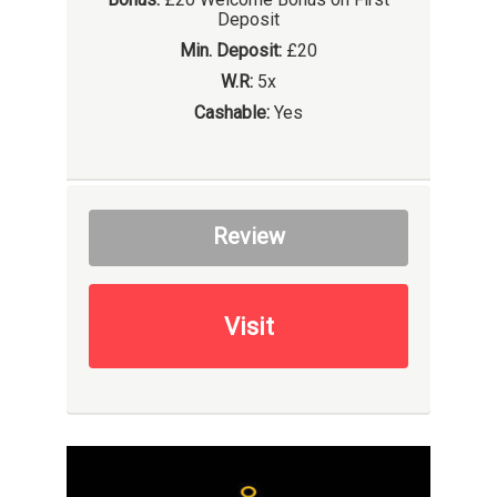
Deposit
Min. Deposit:
£20
W.R:
5x
Cashable:
Yes
Review
Visit