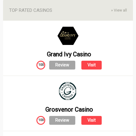
TOP RATED CASINOS
»
View all
Grand Ivy Casino
Review
Visit
100
Grosvenor Casino
Review
Visit
100