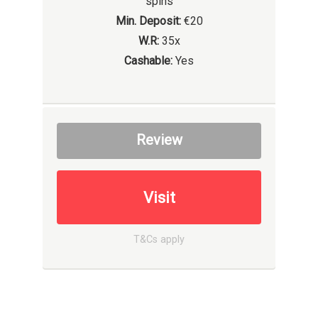
spins
Min. Deposit:
€20
W.R:
35x
Cashable:
Yes
Review
Visit
T&Cs apply