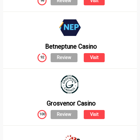
Review
Visit
98
Betneptune Casino
Review
Visit
92
Grosvenor Casino
Review
Visit
100