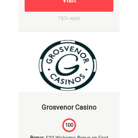
Visit
T&Cs apply
Grosvenor Casino
100
Bonus:
£20 Welcome Bonus on First