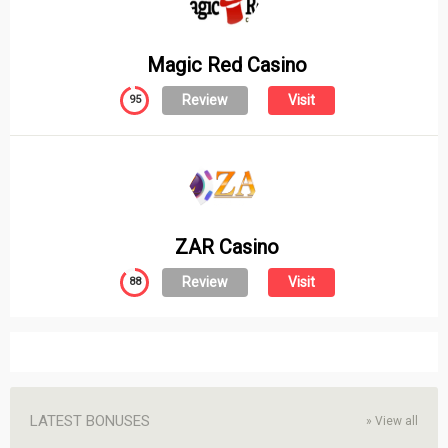
Magic Red Casino
Review
Visit
95
ZAR Casino
Review
Visit
88
LATEST BONUSES
»
View all