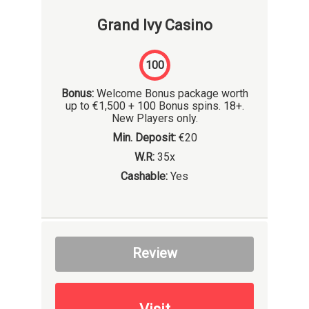
Grand Ivy Casino
100
Bonus:
Welcome Bonus package worth
up to €1,500 + 100 Bonus spins. 18+.
New Players only.
Min. Deposit:
€20
W.R:
35x
Cashable:
Yes
Review