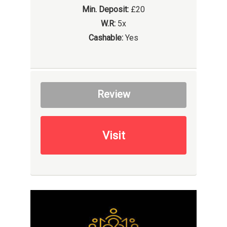
Min. Deposit:
£20
W.R:
5x
Cashable:
Yes
Review
Visit