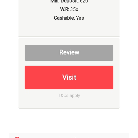
Min. Deposit:
€20
W.R:
35x
Cashable:
Yes
Review
Visit
T&Cs apply