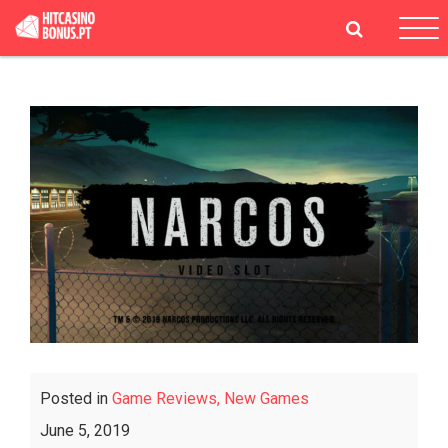
Tog
navi
Posted in
Game Reviews,
New Games
June 5, 2019