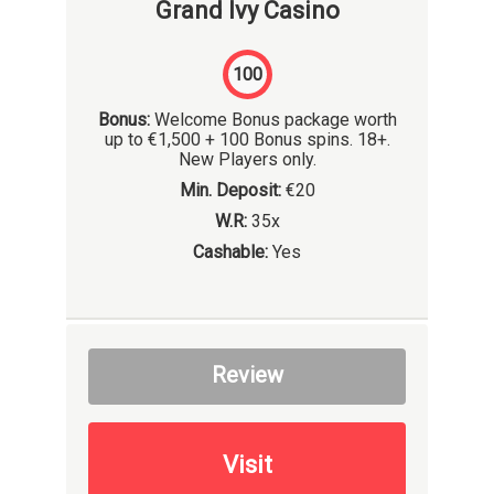
Grand Ivy Casino
100
Bonus:
Welcome Bonus package worth
up to €1,500 + 100 Bonus spins. 18+.
New Players only.
Min. Deposit:
€20
W.R:
35x
Cashable:
Yes
Review
Visit