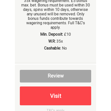
35x wagering requirement. £5 bonus
max. bet. Bonus must be used within 30
days, spins within 10 days, otherwise
any unused will be removed. Only
bonus funds contribute towards
wagering requirements. Full T&C's
apply.
Min. Deposit:
£10
W.R:
35x
Cashable:
No
Review
Visit
T&Cs apply