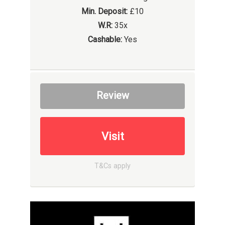
Min. Deposit:
£10
W.R:
35x
Cashable:
Yes
Review
Visit
T&Cs apply