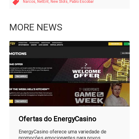
Narcos,
NetEnt,
New Slots,
Pablo Escobar
MORE NEWS
Ofertas do EnergyCasino
EnergyCasino oferece uma variedade de
promoções emocionantes para novos