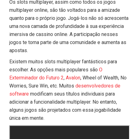
Os slots multiplayer, assim como todos os jogos
multiplayer online, são tão voltados para a amizade
quanto para o próprio jogo. Jogá-los não só acrescenta
uma nova camada de profundidade à sua experiência
imersiva de cassino online. A participação nesses
jogos te torna parte de uma comunidade e aumenta as
apostas.
Existem muitos slots multiplayer fantásticos para
escolher. As opções mais populares são
O
Exterminador do Futuro 2
,
Avalon
, Wheel of Wealth, No
Worries, Sure Win, etc. Muitos
desenvolvedores de
software
modificam seus títulos individuais para
adicionar a funcionalidade multiplayer. No entanto,
alguns jogos são projetados com essa jogabilidade
única em mente.