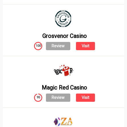
Grosvenor Casino
Review
Visit
100
Magic Red Casino
Review
Visit
95