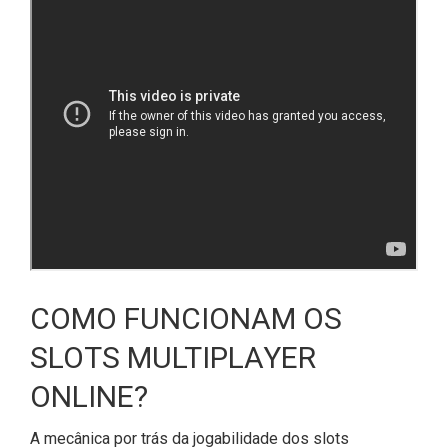
COMO FUNCIONAM OS
SLOTS MULTIPLAYER
ONLINE?
A mecânica por trás da jogabilidade dos slots