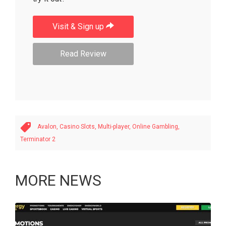
Visit & Sign up
Read Review
Avalon,
Casino Slots,
Multi-player,
Online Gambling,
Terminator 2
MORE NEWS