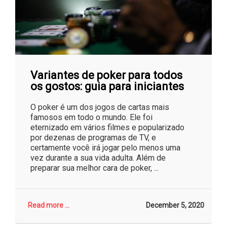
Variantes de poker para todos
os gostos: guia para iniciantes
O poker é um dos jogos de cartas mais
famosos em todo o mundo. Ele foi
eternizado em vários filmes e popularizado
por dezenas de programas de TV, e
certamente você irá jogar pelo menos uma
vez durante a sua vida adulta. Além de
preparar sua melhor cara de poker, ...
Read more ...
December 5, 2020