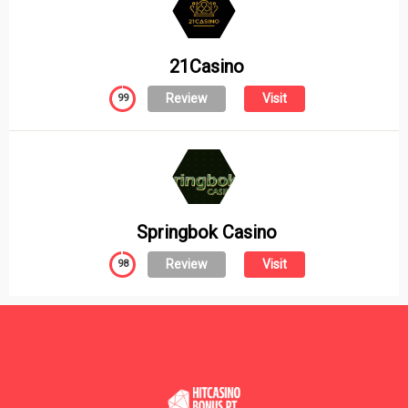
21Casino
Review
Visit
99
Springbok Casino
Review
Visit
98