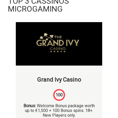
TOP 3 CASSINOS
MICROGAMING
Grand Ivy Casino
100
Bonus:
Welcome Bonus package worth
up to €1,500 + 100 Bonus spins. 18+.
New Players only.