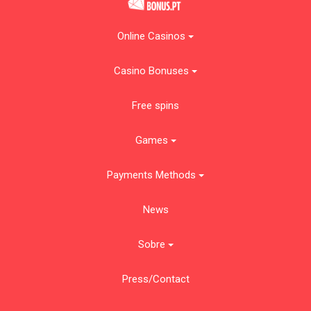
Online Casinos
Casino Bonuses
Free spins
Games
Payments Methods
News
Sobre
Press/Contact