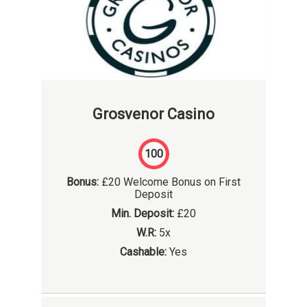
Grosvenor Casino
100
Bonus:
£20 Welcome Bonus on First
Deposit
Min. Deposit:
£20
W.R:
5x
Cashable:
Yes