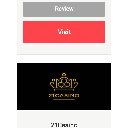
Review
Visit
21Casino