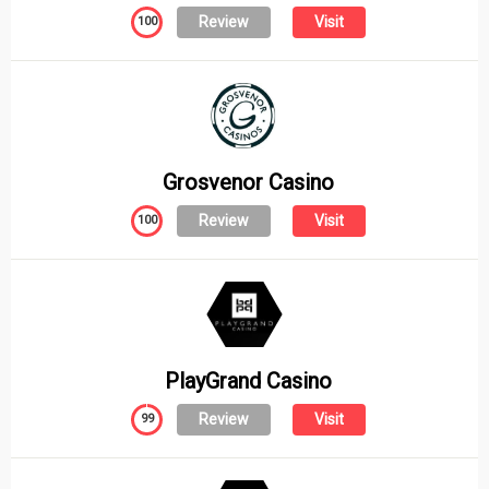
Review
Visit
100
Grosvenor Casino
Review
Visit
100
PlayGrand Casino
Review
Visit
99