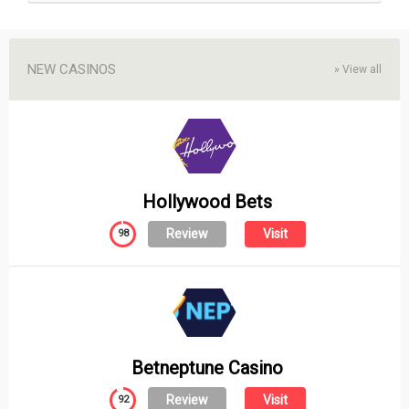
NEW CASINOS
»
View all
Hollywood Bets
Review
Visit
98
Betneptune Casino
Review
Visit
92