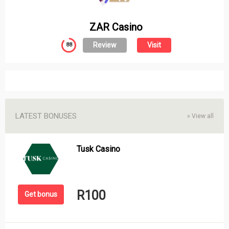
ZAR Casino
Review
Visit
88
LATEST BONUSES
»
View all
Tusk Casino
R100
Get bonus