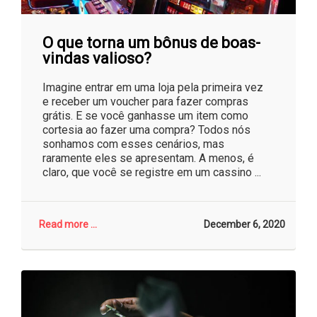
O que torna um bônus de boas-
vindas valioso?
Imagine entrar em uma loja pela primeira vez
e receber um voucher para fazer compras
grátis. E se você ganhasse um item como
cortesia ao fazer uma compra? Todos nós
sonhamos com esses cenários, mas
raramente eles se apresentam. A menos, é
claro, que você se registre em um cassino ...
Read more ...
December 6, 2020