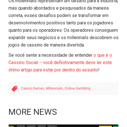
Os millennials representam um desafio para a indústria,
mas quando abordados e pesquisados da maneira
correta, esses desafios podem se transformar em
desenvolvimentos positivos tanto para os jogadores
quanto para os operadores. Os operadores conseguem
expandir seus negócios e os millennials descobrem os
jogos de cassino de maneira divertida.
Se você sente a necessidade de entender
o que é o
Cassino Social – você definitivamente deve ler este
ótimo artigo para estar por dentro do assunto
!
Casino Games,
Millennials,
Online Gambling
MORE NEWS