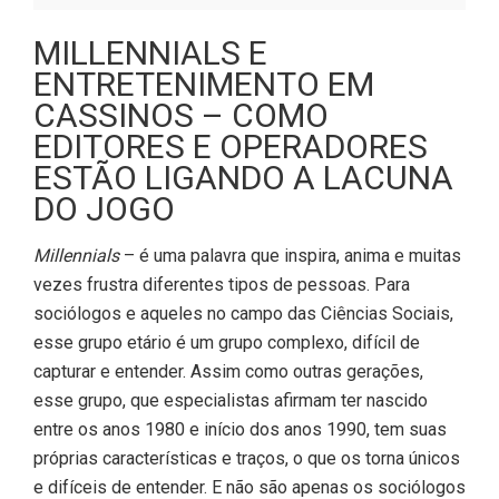
MILLENNIALS E
ENTRETENIMENTO EM
CASSINOS – COMO
EDITORES E OPERADORES
ESTÃO LIGANDO A LACUNA
DO JOGO
Millennials
– é uma palavra que inspira, anima e muitas
vezes frustra diferentes tipos de pessoas. Para
sociólogos e aqueles no campo das Ciências Sociais,
esse grupo etário é um grupo complexo, difícil de
capturar e entender. Assim como outras gerações,
esse grupo, que especialistas afirmam ter nascido
entre os anos 1980 e início dos anos 1990, tem suas
próprias características e traços, o que os torna únicos
e difíceis de entender. E não são apenas os sociólogos