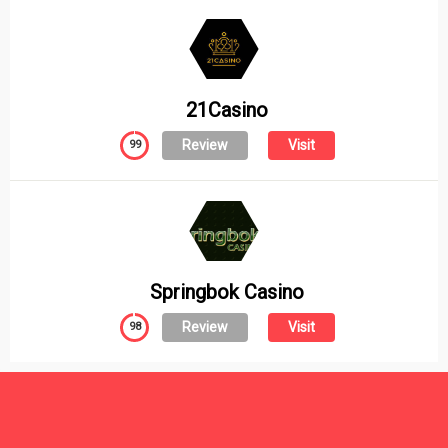
21Casino
Review
Visit
99
Springbok Casino
Review
Visit
98