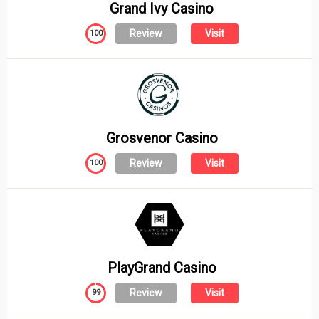
Grand Ivy Casino
Review
Visit
100
Grosvenor Casino
Review
Visit
100
PlayGrand Casino
Review
Visit
99