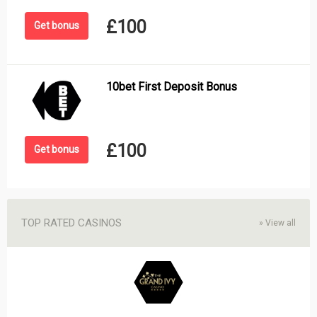
£100
Get bonus
10bet First Deposit Bonus
£100
Get bonus
TOP RATED CASINOS
»
View all