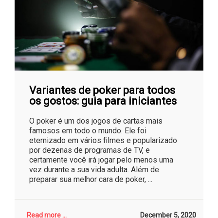
Variantes de poker para todos
os gostos: guia para iniciantes
O poker é um dos jogos de cartas mais
famosos em todo o mundo. Ele foi
eternizado em vários filmes e popularizado
por dezenas de programas de TV, e
certamente você irá jogar pelo menos uma
vez durante a sua vida adulta. Além de
preparar sua melhor cara de poker, ...
Read more ...
December 5, 2020