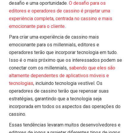
desafio e uma oportunidade.
O desafio para os
editores e operadores de cassino é projetar uma
experiência completa, centrada no cassino e mais
emocionante para o cliente
.
Para criar uma experiência de cassino mais
emocionante para os millennials, editores e
operadores terão que incorporar tecnologia em tudo.
Isso é o mais próximo que os interessados podem se
conectar com os millennials,
sabendo que eles são
altamente dependentes de aplicativos móveis e
tecnologias
, incluindo tecnologia vestível. Os
operadores de cassino terão que repensar suas
estratégias, garantindo que a tecnologia seja
incorporada em todos os aspectos das operações do
cassino.
Essas tendências levaram muitos desenvolvedores e
editores de jogos a projetar diferentes tipos de jogos