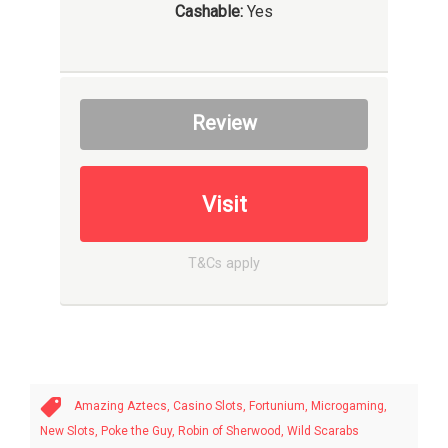
Cashable:
Yes
Review
Visit
T&Cs apply
Amazing Aztecs,
Casino Slots,
Fortunium,
Microgaming,
New Slots,
Poke the Guy,
Robin of Sherwood,
Wild Scarabs