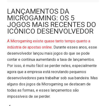
LANÇAMENTOS DA
MICROGAMING: OS 5
JOGOS MAIS RECENTES DO
ICÔNICO DESENVOLVEDOR
A Microgaming
existe quase tanto tempo quanto a
indústria de apostas online
. Durante esses anos, esse
desenvolvedor lançou mais jogos do que se pode
contar e continua aumentando a taxa de lançamentos.
Por isso, é muito fácil se perder neles, especialmente
agora que a empresa está recrutando pequenos
desenvolvedores para trabalhar sob sua bandeira. Mas
alguns dos jogos da Microgaming se destacam de
todas as formas, e esses lançamentos são
impossíveis de se perder.