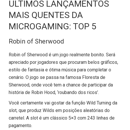
ÚLTIMOS LANÇAMENTOS
MAIS QUENTES DA
MICROGAMING: TOP 5
Robin of Sherwood
Robin of Sherwood é um jogo realmente bonito. Será
apreciado por jogadores que procuram belos gráficos,
estilo de fantasia e ótima música para completar o
cenário. O jogo se passa na famosa Floresta de
Sherwood, onde você tem a chance de participar da
história de Robin Hood, ‘roubando dos ricos’.
Você certamente vai gostar da função Wild Turning da
slot, que produz Wilds em posições aleatórias do
carretel. A slot é um clássico 5×3 com 243 linhas de
pagamento.