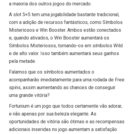
a maioria dos outros jogos do mercado.
A slot 5×5 tem uma jogabilidade bastante tradicional,
com a adição de recursos fantásticos, como Símbolos
Misteriosos e Win Booster. Ambos estão conectados
e, quando ativados, o Win Booster aumentará os
Símbolos Misteriosos, tornando-os em símbolos Wild
e de alto valor. Isso também aumentará seus ganhos
pela metade.
Falamos que os símbolos aumentados o
acompanharão imediatamente para uma rodada de Free
spins, assim aumentando as chances de conseguir
uma grande vitória?
Fortunium é um jogo que todos certamente vão adorar,
e não apenas por sua beleza elegante. As
oportunidades de vitória são ótimas e as recompensas
adicionais inseridas no jogo aumentam a satisfação