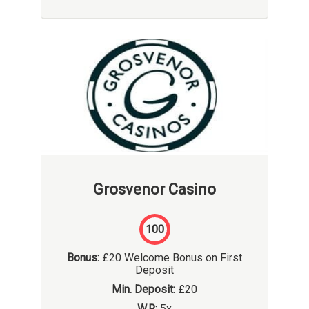
Grosvenor Casino
100
Bonus:
£20 Welcome Bonus on First
Deposit
Min. Deposit:
£20
W.R:
5x