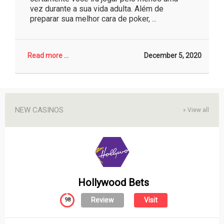
vez durante a sua vida adulta. Além de
preparar sua melhor cara de poker, ...
Read more ...
December 5, 2020
NEW CASINOS
»
View all
Hollywood Bets
Review
Visit
98