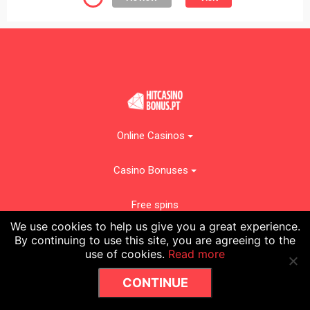
Online Casinos
Casino Bonuses
Free spins
We use cookies to help us give you a great experience.
Games
By continuing to use this site, you are agreeing to the
use of cookies.
Read more
Payments Methods
CONTINUE
News