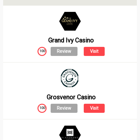
Grand Ivy Casino
Review
Visit
100
Grosvenor Casino
Review
Visit
100