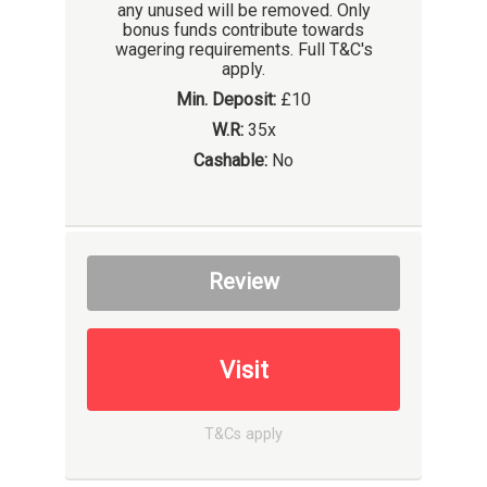
any unused will be removed. Only
bonus funds contribute towards
wagering requirements. Full T&C's
apply.
Min. Deposit:
£10
W.R:
35x
Cashable:
No
Review
Visit
T&Cs apply