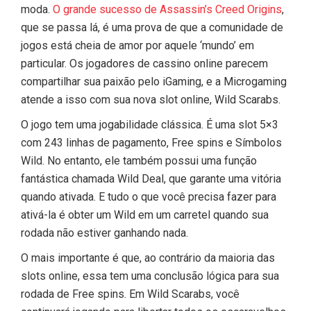
moda.
O grande
sucesso de Assassin’s Creed Origins
,
que se passa lá, é uma prova de que a comunidade de
jogos está cheia de amor por aquele ‘mundo’ em
particular. Os jogadores de cassino online parecem
compartilhar sua paixão pelo iGaming, e a Microgaming
atende a isso com sua nova slot online, Wild Scarabs.
O jogo tem uma jogabilidade clássica. É uma slot 5×3
com 243 linhas de pagamento, Free spins e Símbolos
Wild. No entanto, ele também possui uma função
fantástica chamada Wild Deal, que garante uma vitória
quando ativada. E tudo o que você precisa fazer para
ativá-la é obter um Wild em um carretel quando sua
rodada não estiver ganhando nada.
O mais importante é que, ao contrário da maioria das
slots online, essa tem uma conclusão lógica para sua
rodada de Free spins. Em Wild Scarabs, você