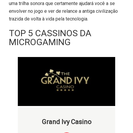
uma trilha sonora que certamente ajudará você a se
envolver no jogo e ver de relance a antiga civilização
trazida de volta à vida pela tecnologia.
TOP 5 CASSINOS DA
MICROGAMING
Grand Ivy Casino