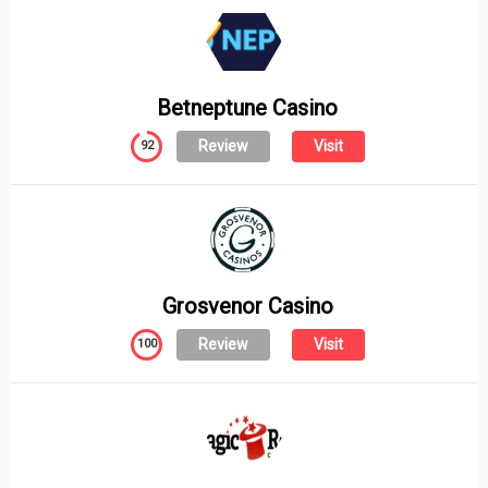
Betneptune Casino
Review
Visit
92
Grosvenor Casino
Review
Visit
100