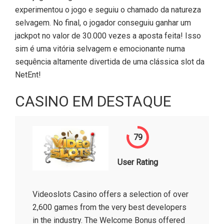
experimentou o jogo e seguiu o chamado da natureza
selvagem. No final, o jogador conseguiu ganhar um
jackpot no valor de 30.000 vezes a aposta feita! Isso
sim é uma vitória selvagem e emocionante numa
sequência altamente divertida de uma clássica slot da
NetEnt!
CASINO EM DESTAQUE
79
User Rating
Videoslots Casino offers a selection of over
2,600 games from the very best developers
in the industry. The Welcome Bonus offered