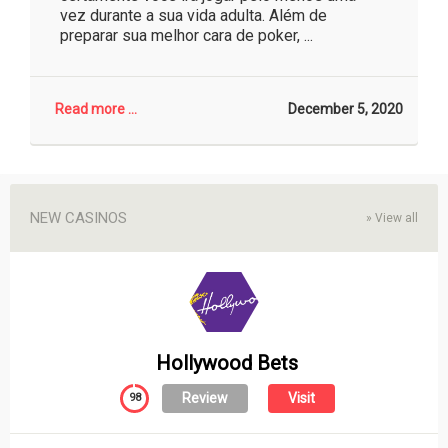
vez durante a sua vida adulta. Além de
preparar sua melhor cara de poker, ...
Read more ...
December 5, 2020
NEW CASINOS
»
View all
Hollywood Bets
Review
Visit
98