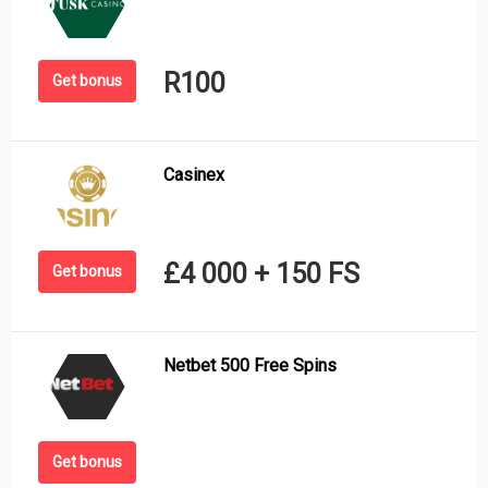
R100
Get bonus
Casinex
£4 000 + 150 FS
Get bonus
Netbet 500 Free Spins
Get bonus