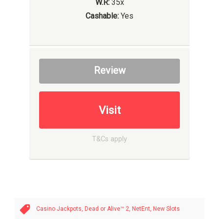
W.R:
35x
Cashable:
Yes
Review
Visit
T&Cs apply
Casino Jackpots,
Dead or Alive™ 2,
NetEnt,
New Slots