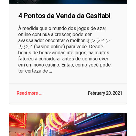
4 Pontos de Venda da Casitabi
À medida que o mundo dos jogos de azar
online continua a crescer, pode ser
avassalador encontrar o melhor オンライン
カジノ (casino online) para você. Desde
bônus de boas-vindas até jogos, há muitos
fatores a considerar antes de se inscrever
em um novo casino. Então, como você pode
ter certeza de ...
Read more ...
February 20, 2021