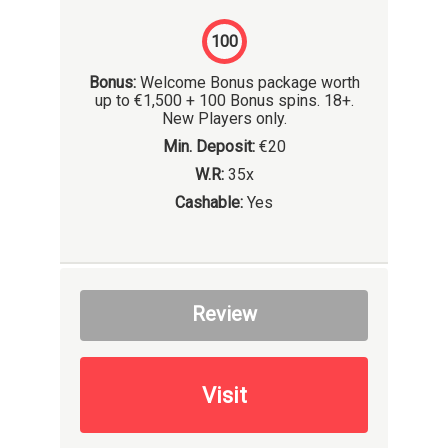
100
Bonus:
Welcome Bonus package worth
up to €1,500 + 100 Bonus spins. 18+.
New Players only.
Min. Deposit:
€20
W.R:
35x
Cashable:
Yes
Review
Visit