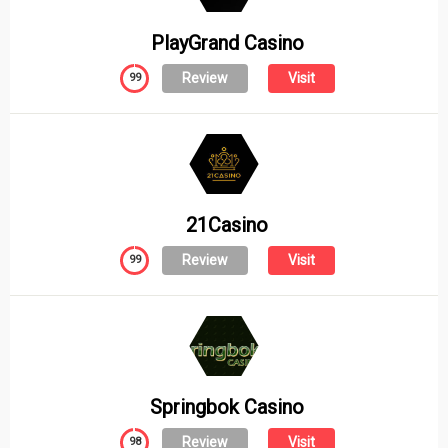
PlayGrand Casino
Review
Visit
99
21Casino
Review
Visit
99
Springbok Casino
Review
Visit
98