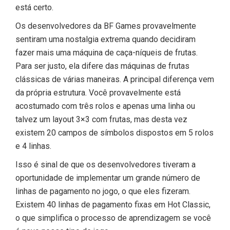
está certo.
Os desenvolvedores da BF Games provavelmente
sentiram uma nostalgia extrema quando decidiram
fazer mais uma máquina de caça-níqueis de frutas.
Para ser justo, ela difere das máquinas de frutas
clássicas de várias maneiras. A principal diferença vem
da própria estrutura. Você provavelmente está
acostumado com três rolos e apenas uma linha ou
talvez um layout 3×3 com frutas, mas desta vez
existem 20 campos de símbolos dispostos em 5 rolos
e 4 linhas.
Isso é sinal de que os desenvolvedores tiveram a
oportunidade de implementar um grande número de
linhas de pagamento no jogo, o que eles fizeram.
Existem 40 linhas de pagamento fixas em Hot Classic,
o que simplifica o processo de aprendizagem se você