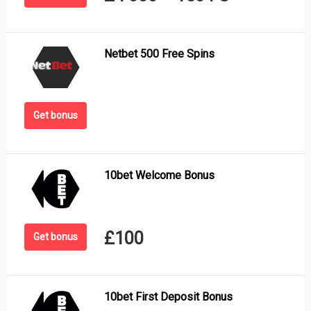
Netbet 500 Free Spins
Get bonus
10bet Welcome Bonus
£100
Get bonus
10bet First Deposit Bonus