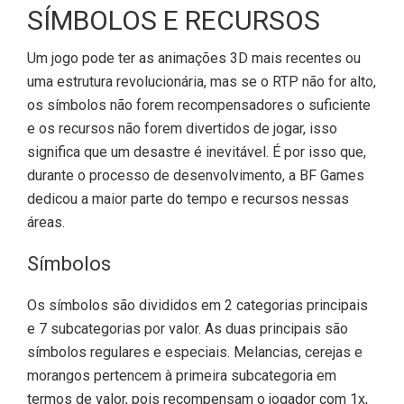
SÍMBOLOS E RECURSOS
Um jogo pode ter as animações 3D mais recentes ou
uma estrutura revolucionária, mas se o RTP não for alto,
os símbolos não forem recompensadores o suficiente
e os recursos não forem divertidos de jogar, isso
significa que um desastre é inevitável. É por isso que,
durante o processo de desenvolvimento, a BF Games
dedicou a maior parte do tempo e recursos nessas
áreas.
Símbolos
Os símbolos são divididos em 2 categorias principais
e 7 subcategorias por valor. As duas principais são
símbolos regulares e especiais. Melancias, cerejas e
morangos pertencem à primeira subcategoria em
termos de valor, pois recompensam o jogador com 1x,