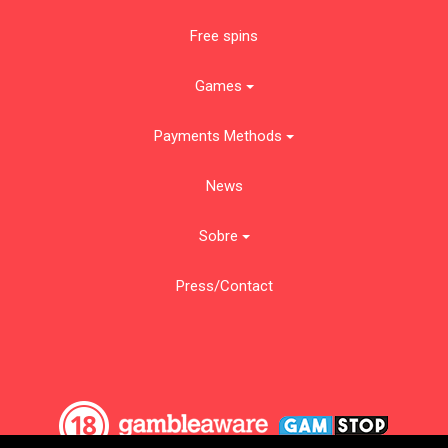
Free spins
Games
Payments Methods
News
Sobre
Press/Contact