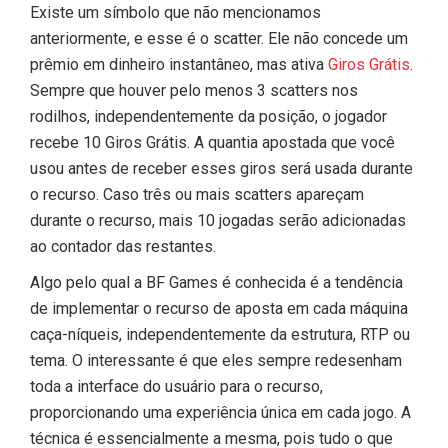
Existe um símbolo que não mencionamos
anteriormente, e esse é o scatter. Ele não concede um
prêmio em dinheiro instantâneo, mas ativa
Giros Grátis
.
Sempre que houver pelo menos 3 scatters nos
rodilhos, independentemente da posição, o jogador
recebe 10 Giros Grátis. A quantia apostada que você
usou antes de receber esses giros será usada durante
o recurso. Caso três ou mais scatters apareçam
durante o recurso, mais 10 jogadas serão adicionadas
ao contador das restantes.
Algo pelo qual a BF Games é conhecida é a tendência
de implementar o recurso de aposta em cada máquina
caça-níqueis, independentemente da estrutura, RTP ou
tema. O interessante é que eles sempre redesenham
toda a interface do usuário para o recurso,
proporcionando uma experiência única em cada jogo. A
técnica é essencialmente a mesma, pois tudo o que