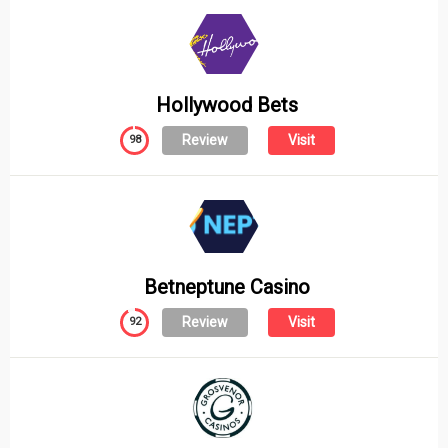
Hollywood Bets
Review
Visit
98
Betneptune Casino
Review
Visit
92