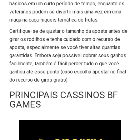
básicos em um curto período de tempo, enquanto os
veteranos podem se divertir mais uma vez em uma
máquina caça-níqueis temática de frutas.
Certifique-se de ajustar o tamanho da aposta antes de
girar os rodilhos e tenha cuidado com o recurso de
aposta, especialmente se você tiver altas quantias
garantidas. Embora seja possível dobrar seus ganhos
facilmente, também é fácil perder tudo o que você
ganhou até esse ponto (caso escolha apostar no final
do recurso de giros grátis).
PRINCIPAIS CASSINOS BF
GAMES