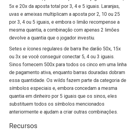
5x e 20x da aposta total por 3, 4 e 5 iguais. Laranjas,
uvas e ameixas multiplicam a aposta por 2, 10 ou 25
por 3, 4 ou 5 iguais, e embora o limão recompense a
mesma quantia, a combinação com apenas 2 limões
devolve a quantia que o jogador investiu.
Setes e ícones regulares de barra lhe darão 50x, 15x
ou 3x se você conseguir conectar 5, 4 ou 3 iguais.
Sinos fornecem 500x para todos os cinco em uma linha
de pagamento ativa, enquanto barras douradas dobram
essa quantidade. Os wilds fazem parte da categoria de
símbolos especiais e, embora concedam a mesma
quantia em dinheiro por 5 iguais que os sinos, eles
substituem todos os símbolos mencionados
anteriormente e ajudam a criar outras combinações.
Recursos