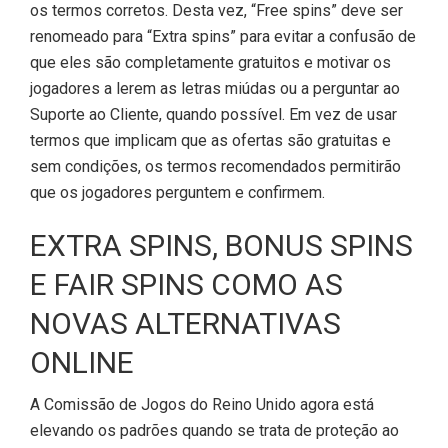
os termos corretos. Desta vez, “Free spins” deve ser
renomeado para “Extra spins” para evitar a confusão de
que eles são completamente gratuitos e motivar os
jogadores a lerem as letras miúdas ou a perguntar ao
Suporte ao Cliente, quando possível. Em vez de usar
termos que implicam que as ofertas são gratuitas e
sem condições, os termos recomendados permitirão
que os jogadores perguntem e confirmem.
EXTRA SPINS, BONUS SPINS
E FAIR SPINS COMO AS
NOVAS ALTERNATIVAS
ONLINE
A Comissão de Jogos do Reino Unido agora está
elevando os padrões quando se trata de proteção ao