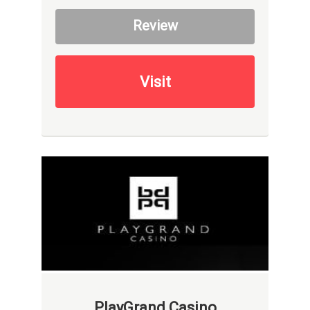
Review
Visit
PlayGrand Casino