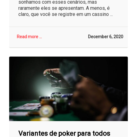
sonhamos com esses cenários, mas
raramente eles se apresentam. A menos, é
claro, que você se registre em um cassino ...
Read more ...
December 6, 2020
Variantes de poker para todos