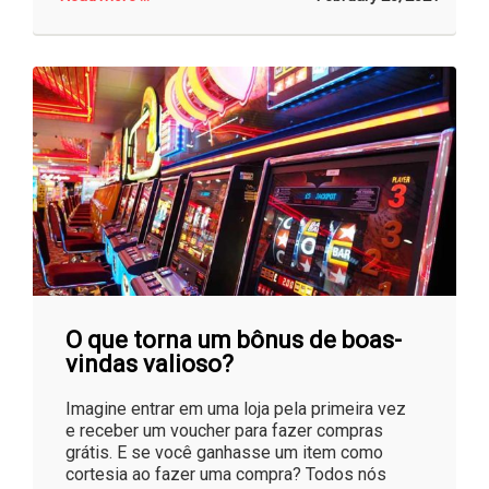
O que torna um bônus de boas-
vindas valioso?
Imagine entrar em uma loja pela primeira vez
e receber um voucher para fazer compras
grátis. E se você ganhasse um item como
cortesia ao fazer uma compra? Todos nós