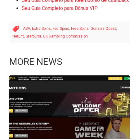
Seu Guia Completo para Reembolso de Cashback
Seu Guia Completo para Bônus VIP
ASA,
Extra Spins,
Fair Spins,
Free Spins,
Gonzo's Quest,
NetEnt,
Starburst,
UK Gambling Commission
MORE NEWS