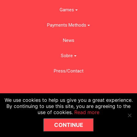
Games
Payments Methods
News
Sobre
Press/Contact
We use cookies to help us give you a great experience.
By continuing to use this site, you are agreeing to the
use of cookies.
Read more
CONTINUE