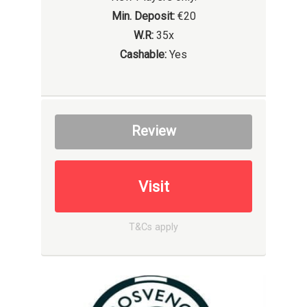
Min. Deposit:
€20
W.R:
35x
Cashable:
Yes
Review
Visit
T&Cs apply