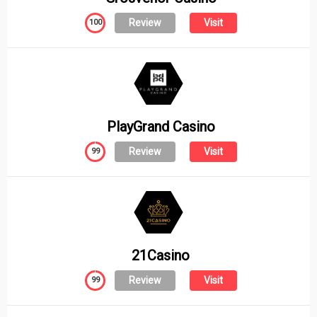
Review
Visit
100
PlayGrand Casino
Review
Visit
99
21Casino
Review
Visit
99