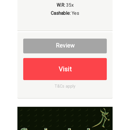
W.R:
35x
Cashable:
Yes
Review
Visit
T&Cs apply