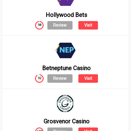
Hollywood Bets
Review
Visit
98
Betneptune Casino
Review
Visit
92
Grosvenor Casino