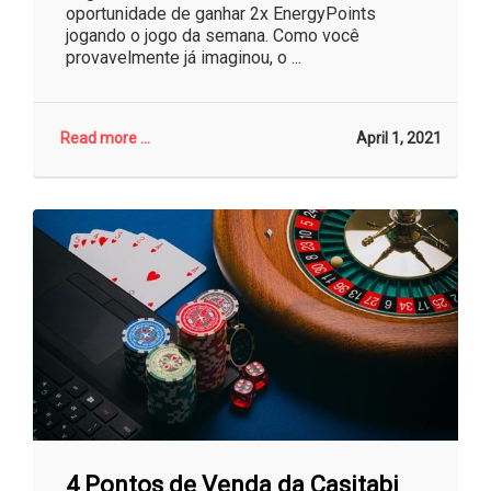
oportunidade de ganhar 2x EnergyPoints
jogando o jogo da semana. Como você
provavelmente já imaginou, o ...
Read more ...
April 1, 2021
4 Pontos de Venda da Casitabi