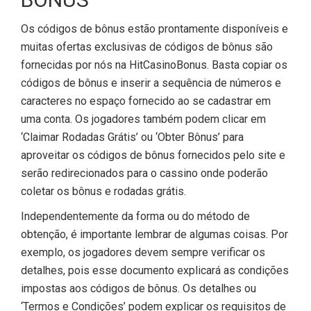
Os códigos de bônus estão prontamente disponíveis e
muitas ofertas exclusivas de códigos de bônus são
fornecidas por nós na HitCasinoBonus. Basta copiar os
códigos de bônus e inserir a sequência de números e
caracteres no espaço fornecido ao se cadastrar em
uma conta. Os jogadores também podem clicar em
‘Claimar Rodadas Grátis’ ou ‘Obter Bônus’ para
aproveitar os códigos de bônus fornecidos pelo site e
serão redirecionados para o cassino onde poderão
coletar os bônus e rodadas grátis.
Independentemente da forma ou do método de
obtenção, é importante lembrar de algumas coisas. Por
exemplo, os jogadores devem sempre verificar os
detalhes, pois esse documento explicará as condições
impostas aos códigos de bônus. Os detalhes ou
‘Termos e Condições’ podem explicar os requisitos de