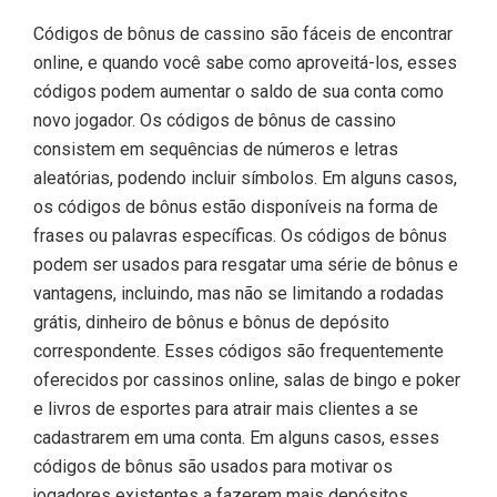
Códigos de bônus de cassino são fáceis de encontrar
online, e quando você sabe como aproveitá-los, esses
códigos podem aumentar o saldo de sua conta como
novo jogador. Os códigos de bônus de cassino
consistem em sequências de números e letras
aleatórias, podendo incluir símbolos. Em alguns casos,
os códigos de bônus estão disponíveis na forma de
frases ou palavras específicas. Os códigos de bônus
podem ser usados para resgatar uma série de bônus e
vantagens, incluindo, mas não se limitando a rodadas
grátis, dinheiro de bônus e bônus de depósito
correspondente. Esses códigos são frequentemente
oferecidos por cassinos online, salas de bingo e poker
e livros de esportes para atrair mais clientes a se
cadastrarem em uma conta. Em alguns casos, esses
códigos de bônus são usados para motivar os
jogadores existentes a fazerem mais depósitos.