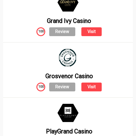
Grand Ivy Casino
Review
Visit
100
Grosvenor Casino
Review
Visit
100
PlayGrand Casino