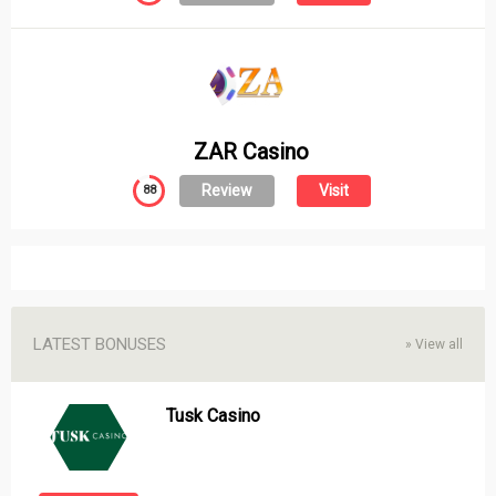
ZAR Casino
Review
Visit
88
LATEST BONUSES
»
View all
Tusk Casino