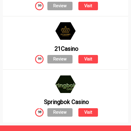
Review
Visit
99
21Casino
Review
Visit
99
Springbok Casino
Review
Visit
98