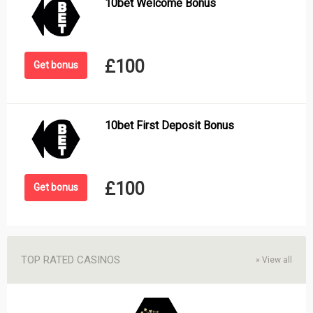
10bet Welcome Bonus
£100
Get bonus
10bet First Deposit Bonus
£100
Get bonus
TOP RATED CASINOS
»
View all