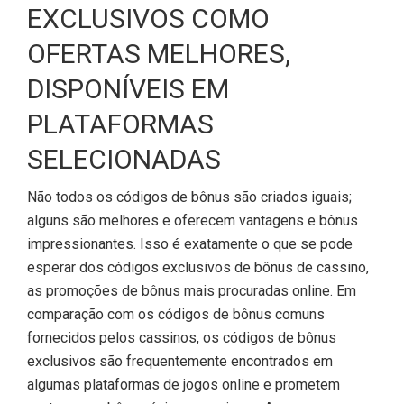
EXCLUSIVOS COMO
OFERTAS MELHORES,
DISPONÍVEIS EM
PLATAFORMAS
SELECIONADAS
Não todos os códigos de bônus são criados iguais;
alguns são melhores e oferecem vantagens e bônus
impressionantes. Isso é exatamente o que se pode
esperar dos códigos exclusivos de bônus de cassino,
as promoções de bônus mais procuradas online. Em
comparação com os códigos de bônus comuns
fornecidos pelos cassinos, os códigos de bônus
exclusivos são frequentemente encontrados em
algumas plataformas de jogos online e prometem