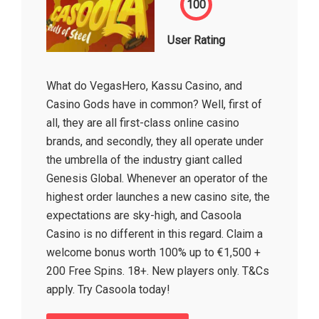
100
User Rating
What do VegasHero, Kassu Casino, and
Casino Gods have in common? Well, first of
all, they are all first-class online casino
brands, and secondly, they all operate under
the umbrella of the industry giant called
Genesis Global. Whenever an operator of the
highest order launches a new casino site, the
expectations are sky-high, and Casoola
Casino is no different in this regard. Claim a
welcome bonus worth 100% up to €1,500 +
200 Free Spins. 18+. New players only. T&Cs
apply. Try Casoola today!