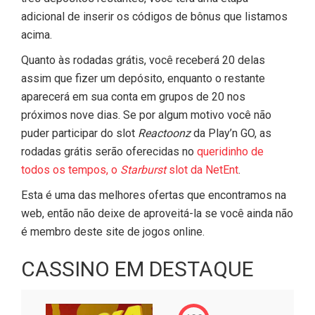
adicional de inserir os códigos de bônus que listamos
acima.
Quanto às rodadas grátis, você receberá 20 delas
assim que fizer um depósito, enquanto o restante
aparecerá em sua conta em grupos de 20 nos
próximos nove dias. Se por algum motivo você não
puder participar do slot
Reactoonz
da Play’n GO, as
rodadas grátis serão oferecidas no
queridinho de
todos os tempos, o
Starburst
slot da NetEnt
.
Esta é uma das melhores ofertas que encontramos na
web, então não deixe de aproveitá-la se você ainda não
é membro deste site de jogos online.
CASSINO EM DESTAQUE