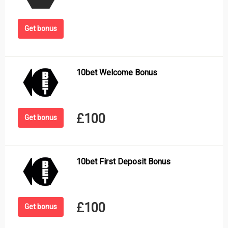
Get bonus
10bet Welcome Bonus
£100
Get bonus
10bet First Deposit Bonus
£100
Get bonus