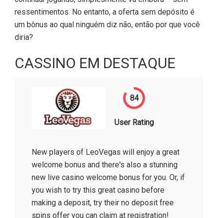
ressentimentos. No entanto, a oferta sem depósito é
um bônus ao qual ninguém diz não, então por que você
diria?
CASSINO EM DESTAQUE
84
User Rating
New players of LeoVegas will enjoy a great
welcome bonus and there's also a stunning
new live casino welcome bonus for you. Or, if
you wish to try this great casino before
making a deposit, try their no deposit free
spins offer you can claim at registration!