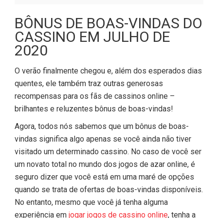
BÔNUS DE BOAS-VINDAS DO
CASSINO EM JULHO DE
2020
O verão finalmente chegou e, além dos esperados dias
quentes, ele também traz outras generosas
recompensas para os fãs de cassinos online –
brilhantes e reluzentes bônus de boas-vindas!
Agora, todos nós sabemos que um bônus de boas-
vindas significa algo apenas se você ainda não tiver
visitado um determinado cassino. No caso de você ser
um novato total no mundo dos jogos de azar online, é
seguro dizer que você está em uma maré de opções
quando se trata de ofertas de boas-vindas disponíveis.
No entanto, mesmo que você já tenha alguma
experiência em
jogar jogos de cassino online
, tenha a