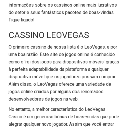
informações sobre os cassinos online mais lucrativos
do setor e seus fantásticos pacotes de boas-vindas.
Fique ligado!
CASSINO LEOVEGAS
O primeiro cassino de nossa lista é o LeoVegas, e por
uma boa razão. Este site de jogos online é conhecido
como o ‘rei dos jogos para dispositivos móveis’ graças
à perfeita adaptabilidade da plataforma a qualquer
dispositivo móvel que os jogadores possam comprar.
Além disso, o LeoVegas oferece uma variedade de
jogos online criados por alguns dos renomados
desenvolvedores de jogos na web.
No entanto, a melhor característica do LeoVegas
Casino é um generoso bônus de boas-vindas que pode
alegrar qualquer novo jogador. Assim que você entrar