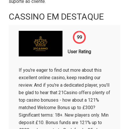
suporte ao cliente.
CASSINO EM DESTAQUE
99
User Rating
If you're eager to find out more about this
excellent online casino, keep reading our
review. And if you're a dedicated player, you'll
be glad to hear that 21Casino offers plenty of
top casino bonuses - how about a 121%
matched Welcome Bonus up to £300?
Significant terms: 18+. New players only. Min
deposit £10. Bonus funds are 121% up to