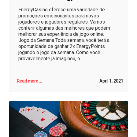
EnergyCasino oferece uma variedade de
promoções emocionantes para novos
jogadores e jogadores regulares. Vamos
conferir algumas das melhores que podem
melhorar sua experiência de jogo online.
Jogo da Semana Toda semana, você terá a
oportunidade de ganhar 2x EnergyPoints
jogando o jogo da semana. Como você
provavelmente já imaginou, o ...
Read more ...
April 1, 2021