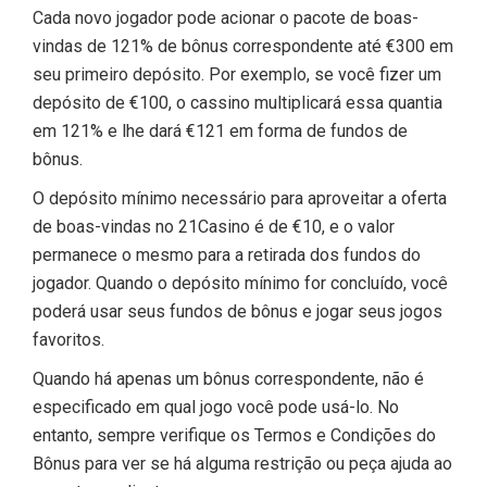
Cada novo jogador pode acionar o pacote de boas-
vindas de 121% de bônus correspondente até €300 em
seu primeiro depósito. Por exemplo, se você fizer um
depósito de €100, o cassino multiplicará essa quantia
em 121% e lhe dará €121 em forma de fundos de
bônus.
O depósito mínimo necessário para aproveitar a oferta
de boas-vindas no 21Casino é de €10, e o valor
permanece o mesmo para a retirada dos fundos do
jogador. Quando o depósito mínimo for concluído, você
poderá usar seus fundos de bônus e jogar seus jogos
favoritos.
Quando há apenas um bônus correspondente, não é
especificado em qual jogo você pode usá-lo. No
entanto, sempre verifique os Termos e Condições do
Bônus para ver se há alguma restrição ou peça ajuda ao