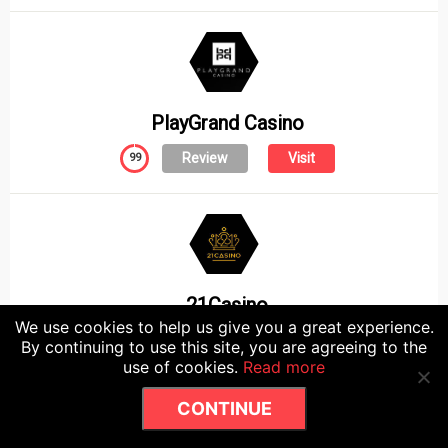
PlayGrand Casino
Review
Visit
99
21Casino
We use cookies to help us give you a great experience.
Review
Visit
99
By continuing to use this site, you are agreeing to the
use of cookies.
Read more
CONTINUE