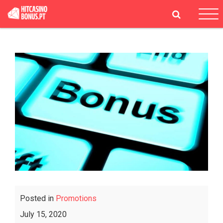
Tog
navi
Posted in
Promotions
July 15, 2020