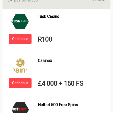
LATEST BONUSES
»
View all
Tusk Casino
R100
Get bonus
Casinex
£4 000 + 150 FS
Get bonus
Netbet 500 Free Spins