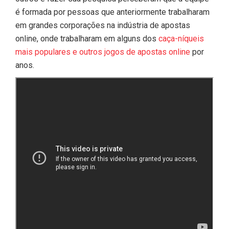
é formada por pessoas que anteriormente trabalharam
em grandes corporações na indústria de apostas
online, onde trabalharam em alguns dos
caça-níqueis
mais populares e outros jogos de apostas online
por
anos.