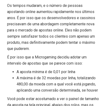
Os tempos mudaram, e o número de pessoas
apostando online aumentou rapidamente nos últimos
anos. É por isso que os desenvolvedores e cassinos
precisavam de uma abordagem completamente nova
para o mercado de apostas online. Eles não podem
sempre satisfazer todos os clientes com apenas um
produto, mas definitivamente podem tentar o máximo
que puderem.
É por isso que a Microgaming decidiu adotar um
intervalo de apostas que se parece com isso:
A aposta mínima é de 0,01 por linha
A máxima é de 32 moedas por linha, totalizando
480,00 da moeda com a qual você está jogando,
aplicando uma conversão determinada, se houver
Você pode estar acostumado a ver o painel de tamanho
da aposta na tela principal, abaixo dos rolos, mas os