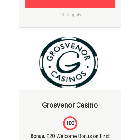
T&Cs apply
Grosvenor Casino
100
Bonus:
£20 Welcome Bonus on First