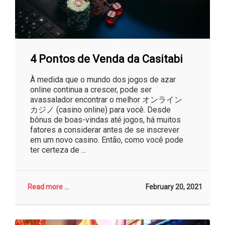
4 Pontos de Venda da Casitabi
À medida que o mundo dos jogos de azar
online continua a crescer, pode ser
avassalador encontrar o melhor オンライン
カジノ (casino online) para você. Desde
bônus de boas-vindas até jogos, há muitos
fatores a considerar antes de se inscrever
em um novo casino. Então, como você pode
ter certeza de ...
Read more ...
February 20, 2021