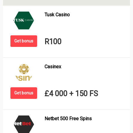
Tusk Casino
R100
Get bonus
Casinex
£4 000 + 150 FS
Get bonus
Netbet 500 Free Spins