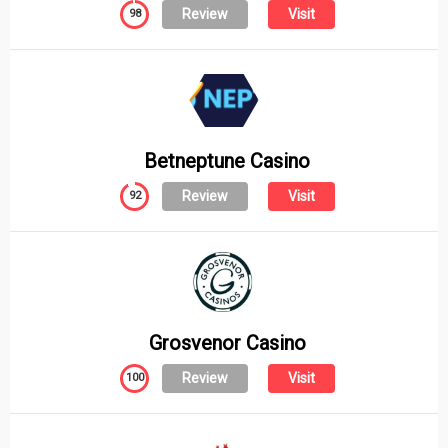
Review
Visit
98
Betneptune Casino
Review
Visit
92
Grosvenor Casino
Review
Visit
100