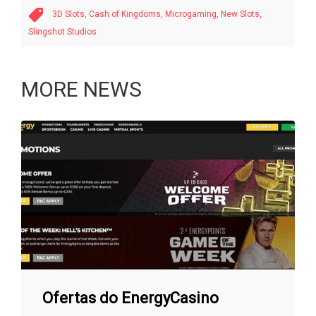
3D Slots,
Cash of Kingdoms,
Microgaming,
New Slots,
Slingshot Studios
MORE NEWS
Ofertas do EnergyCasino