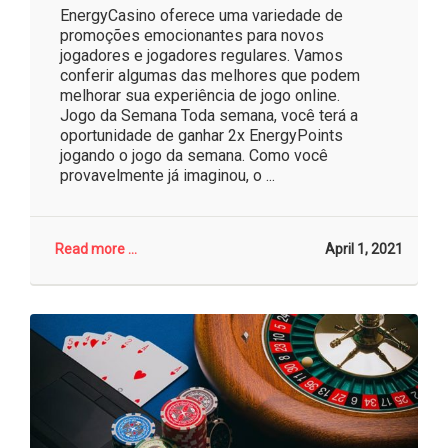
EnergyCasino oferece uma variedade de
promoções emocionantes para novos
jogadores e jogadores regulares. Vamos
conferir algumas das melhores que podem
melhorar sua experiência de jogo online.
Jogo da Semana Toda semana, você terá a
oportunidade de ganhar 2x EnergyPoints
jogando o jogo da semana. Como você
provavelmente já imaginou, o ...
Read more ...
April 1, 2021