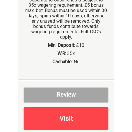
35x wagering requirement. £5 bonus
max. bet. Bonus must be used within 30
days, spins within 10 days, otherwise
any unused will be removed. Only
bonus funds contribute towards
wagering requirements. Full T&C's
apply.
Min. Deposit:
£10
W.R:
35x
Cashable:
No
Review
Visit