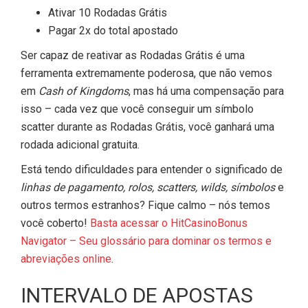
Ativar 10 Rodadas Grátis
Pagar 2x do total apostado
Ser capaz de reativar as Rodadas Grátis é uma
ferramenta extremamente poderosa, que não vemos
em
Cash of Kingdoms
, mas há uma compensação para
isso – cada vez que você conseguir um símbolo
scatter durante as Rodadas Grátis, você ganhará uma
rodada adicional gratuita.
Está tendo dificuldades para entender o significado de
linhas de pagamento, rolos, scatters, wilds, símbolos
e
outros termos estranhos? Fique calmo – nós temos
você coberto!
Basta acessar o HitCasinoBonus
Navigator – Seu glossário para dominar os termos e
abreviações online
.
INTERVALO DE APOSTAS