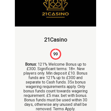
21Casino
99
Bonus:
121% Welcome Bonus up to
£300. Significant terms: 18+. New
players only. Min deposit £10. Bonus
funds are 121% up to £300 and
separate to Cash funds. 35x bonus
wagering requirements apply. Only
bonus funds count towards wagering
requirement. £5 max. bet with bonus.
Bonus funds must be used within 30
days, otherwise any unused shall be
removed. Terms Apply.