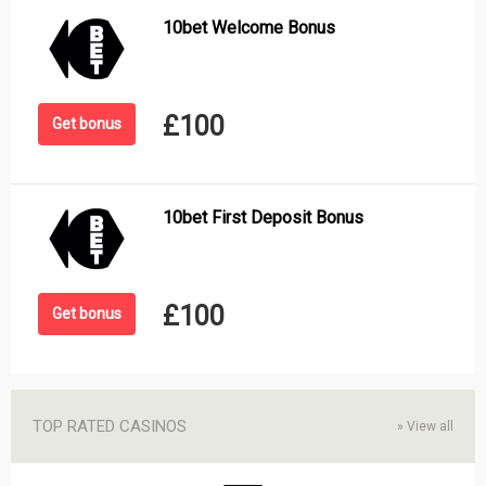
10bet Welcome Bonus
£100
Get bonus
10bet First Deposit Bonus
£100
Get bonus
TOP RATED CASINOS
»
View all