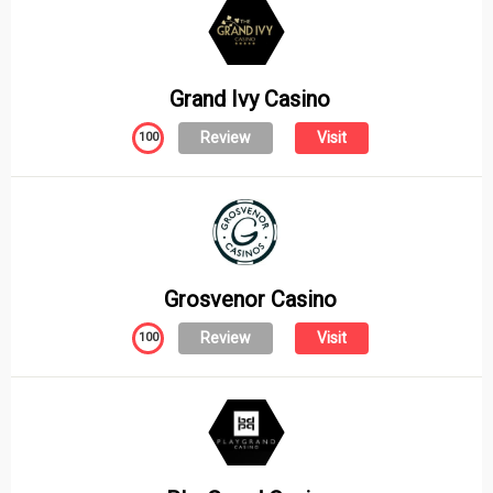
Grand Ivy Casino
Review
Visit
100
Grosvenor Casino
Review
Visit
100