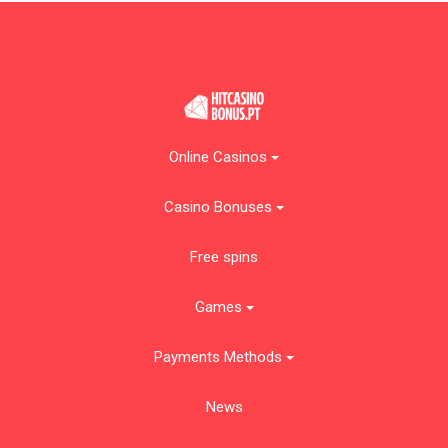
Online Casinos
Casino Bonuses
Free spins
Games
Payments Methods
News