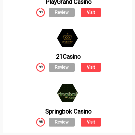
PlayGrand Casino
Review
Visit
99
21Casino
Review
Visit
99
Springbok Casino
Review
Visit
98