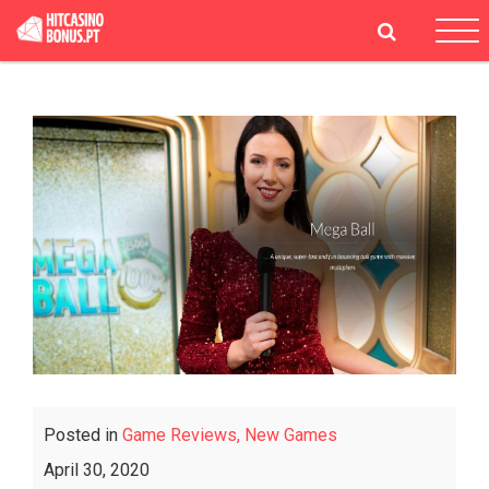
Tog
navi
Posted in
Game Reviews,
New Games
April 30, 2020