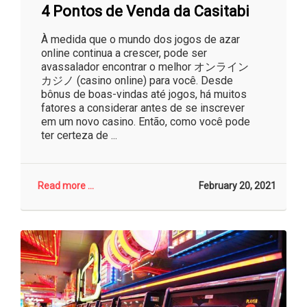
4 Pontos de Venda da Casitabi
À medida que o mundo dos jogos de azar
online continua a crescer, pode ser
avassalador encontrar o melhor オンライン
カジノ (casino online) para você. Desde
bônus de boas-vindas até jogos, há muitos
fatores a considerar antes de se inscrever
em um novo casino. Então, como você pode
ter certeza de ...
Read more ...
February 20, 2021