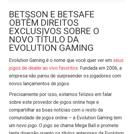
BETSSON E BETSAFE
OBTÊM DIREITOS
EXCLUSIVOS SOBRE O
NOVO TÍTULO DA
EVOLUTION GAMING
Evolution Gaming é o nome que você quer ver em
seus
jogos de dealer ao vivo favoritos
. Fundada em 2006, a
empresa não parou de surpreender os jogadores com
novos lançamentos de jogos.
Precisamente por isso, estamos felizes em falar
sobre este provedor de jogos online hoje e
compartilhar as boas notícias com o resto da
comunidade de jogos online – a Evolution Gaming tem
um novo jogo. O jogo se chama Mega Ball e promete
tanta diversão quanto os títulos anteriores da Evolution.