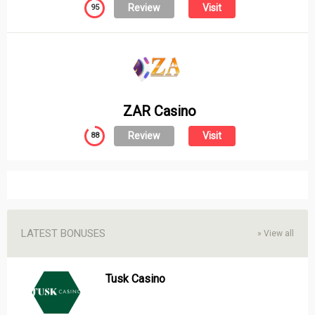
Review
Visit
95
ZAR Casino
Review
Visit
88
LATEST BONUSES
»
View all
Tusk Casino