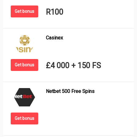
R100
Get bonus
Casinex
£4 000 + 150 FS
Get bonus
Netbet 500 Free Spins
Get bonus