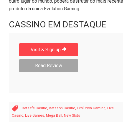
outro lugar do mundo, poderá desfrutar do mais recente
produto da única Evolution Gaming.
CASSINO EM DESTAQUE
Visit & Sign up
Read Review
Betsafe Casino,
Betsson Casino,
Evolution Gaming,
Live
Casino,
Live Games,
Mega Ball,
New Slots