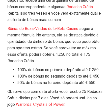
depósito, recebe uma certa quantia de dinheiro de
bônus correspondente e algumas
Rodadas Grátis
.
Repita isso três vezes e você verá exatamente qual é
a oferta de bônus mais comum.
Bônus de Boas-Vindas do b-Bets Casino
segue a
mesma fórmula. No entanto, ele se destaca devido à
quantidade de dinheiro de bônus que você pode obter
para apostas extras. Se você aproveitar ao máximo
essa oferta, poderá obter € 1,250 no total e 175
Rodadas Grátis.
100% de bônus no primeiro depósito até € 250
100% de bônus no segundo depósito até € 450
50% de bônus no terceiro depósito até € 550
Observe que com esta oferta você recebe 25 Rodadas
Grátis diárias por 7 dias. Você só poderá usá-las no
jogo
Warlords: Crystals of Power
.