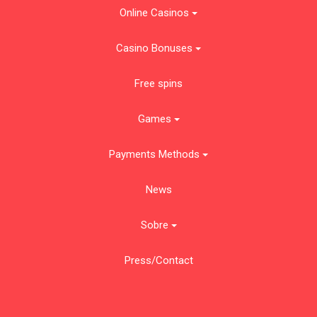
Online Casinos
Casino Bonuses
Free spins
Games
Payments Methods
News
Sobre
Press/Contact