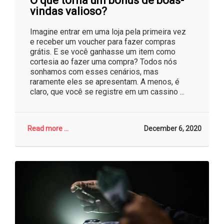
O que torna um bônus de boas-
vindas valioso?
Imagine entrar em uma loja pela primeira vez
e receber um voucher para fazer compras
grátis. E se você ganhasse um item como
cortesia ao fazer uma compra? Todos nós
sonhamos com esses cenários, mas
raramente eles se apresentam. A menos, é
claro, que você se registre em um cassino ...
Read more ...
December 6, 2020