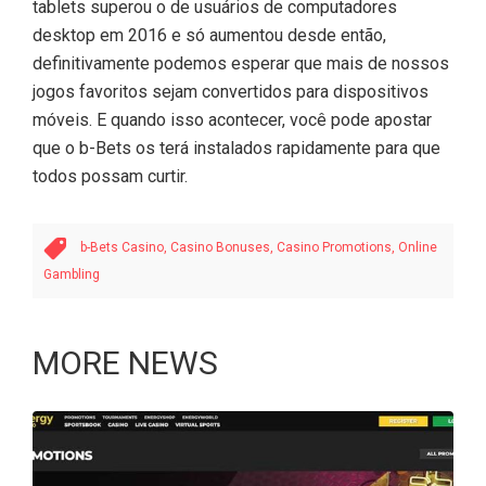
tablets superou o de usuários de computadores
desktop em 2016 e só aumentou desde então,
definitivamente podemos esperar que mais de nossos
jogos favoritos sejam convertidos para dispositivos
móveis. E quando isso acontecer, você pode apostar
que o b-Bets os terá instalados rapidamente para que
todos possam curtir.
b-Bets Casino,
Casino Bonuses,
Casino Promotions,
Online
Gambling
MORE NEWS