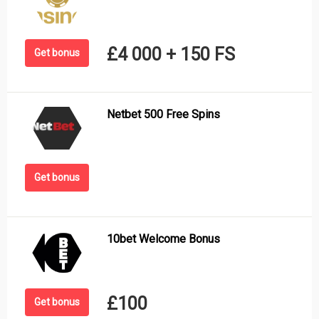
£4 000 + 150 FS
Get bonus
Netbet 500 Free Spins
Get bonus
10bet Welcome Bonus
£100
Get bonus