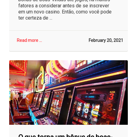
fatores a considerar antes de se inscrever
em um novo casino. Então, como você pode
ter certeza de ...
Read more ...
February 20, 2021