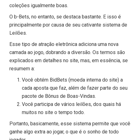
coleções igualmente boas.
O b-Bets, no entanto, se destaca bastante. E isso é
principalmente por causa de seu cativante sistema de
Leilões.
Esse tipo de atração eletrônica adiciona uma nova
camada ao jogo, dobrando a diversão. Os termos são
explicados em detalhes no site, mas, em essência, se
resumem a:
Você obtém BidBets (moeda interna do site) a
cada aposta que faz, além de fazer parte do seu
pacote de Bônus de Boas-Vindas.
Você participa de vários leilões, dos quais há
muitos no site o tempo todo.
Portanto, basicamente, esse sistema permite que você
ganhe algo extra ao jogar, o que é o sonho de todo
jogador.