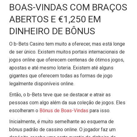
BOAS-VINDAS COM BRAÇOS
ABERTOS E €1,250 EM
DINHEIRO DE BÔNUS
O b-Bets Casino tem muito a oferecer, mas está longe
de ser único. Existem muitos portais internacionais de
jogos online que oferecem centenas de ótimos jogos,
apostas e até mesmo loteria. Existem até alguns
gigantes que oferecem todas as formas de jogo
legalmente disponíveis online.
Então, o b-Bets teve que se destacar e atrair as
pessoas com algo além da sua coleção de jogos. Eles
escolheram o
Bônus de Boas-Vindas
para isso.
Inicialmente, é muito semelhante ao esquema de
bônus padrão de cassino online. O jogador faz um