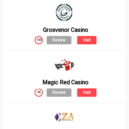
Grosvenor Casino
Review
Visit
100
Magic Red Casino
Review
Visit
95