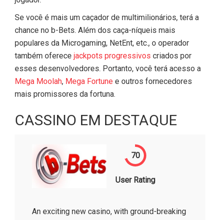
Se você é mais um caçador de multimilionários, terá a
chance no b-Bets. Além dos caça-níqueis mais
populares da Microgaming, NetEnt, etc., o operador
também oferece
jackpots progressivos
criados por
esses desenvolvedores. Portanto, você terá acesso a
Mega Moolah
,
Mega Fortune
e outros fornecedores
mais promissores da fortuna.
CASSINO EM DESTAQUE
70
User Rating
An exciting new casino, with ground-breaking