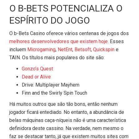
O B-BETS POTENCIALIZA O
ESPÍRITO DO JOGO
O b-Bets Casino oferece vários centenas de jogos dos
melhores desenvolvedores que existem hoje
. Esses
incluem
Microgaming
,
NetEnt
,
Betsoft
,
Quickspin
e
TAIN. Os títulos mais populares do site são:
Gonzo’s Quest
Dead or Alive
Drive: Multiplayer Mayhem
Finn and the Swirly Spin Touch
Há muitos outros que são tão bons, então nenhum
jogador ficará entediado. No entanto, a abundância de
belas máquinas caça-níqueis não é uma característica
definidora deste cassino. Na verdade, nem mesmo o
faz se destacar tanto, já que existem muitos sites com