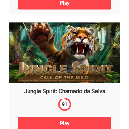
Play
Jungle Spirit: Chamado da Selva
91
Play