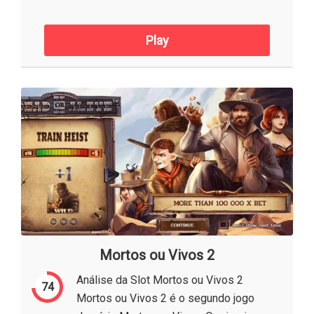
Play
Mortos ou Vivos 2
Análise da Slot Mortos ou Vivos 2
74
Mortos ou Vivos 2 é o segundo jogo