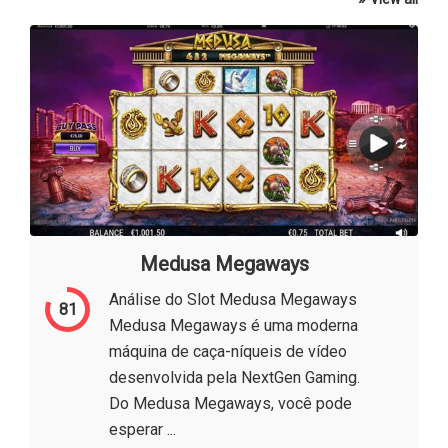
Medusa Megaways
Análise do Slot Medusa Megaways
81
Medusa Megaways é uma moderna
máquina de caça-níqueis de vídeo
desenvolvida pela NextGen Gaming.
Do Medusa Megaways, você pode
esperar ...