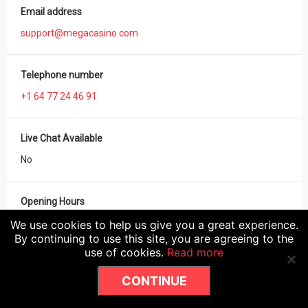
Email address
support@megacasino.com
Telephone number
+1 64 77 24 46 91
Live Chat Available
No
Opening Hours
24/7
We use cookies to help us give you a great experience.
By continuing to use this site, you are agreeing to the
use of cookies.
Read more
VIP Manager Support
CONTINUE
No