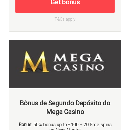
Get bonus
T&Cs apply
Bônus de Segundo Depósito do
Mega Casino
Bonus:
50% bonus up to €100 + 20 Free spins
on Ninja Master