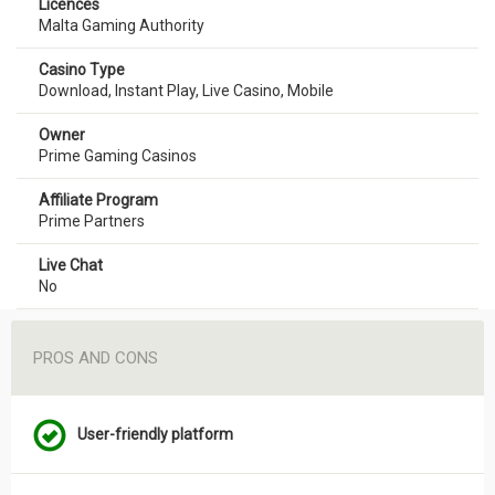
Licences
Malta Gaming Authority
Casino Type
Download
,
Instant Play
,
Live Casino
,
Mobile
Owner
Prime Gaming Casinos
Affiliate Program
Prime Partners
Live Chat
No
PROS AND CONS
User-friendly platform