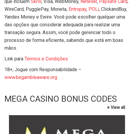
que incluem
Skrill
, Visa, WebMoney,
Neteller
,
Paysafe Card
,
WireCard, PugglePay, Moneta,
Entropay
,
POLi
, ClickandBuy,
Yandex Money e Ewire. Você pode escolher qualquer uma
das opções que considerar adequada para realizar uma
transação segura. Assim, você pode gerenciar todo o
processo de forma eficiente, sabendo que está em boas
mãos.
Link para
Termos e Condições
18+, Jogue com Responsabilidade –
www.begambleaware.org
MEGA CASINO BONUS CODES
»
View all