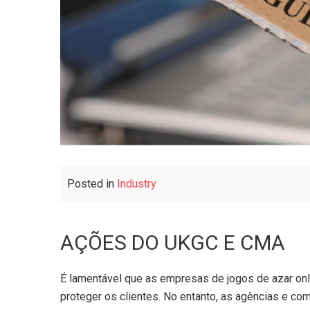
Posted in
Industry
AÇÕES DO UKGC E CMA
É lamentável que as empresas de jogos de azar onl
proteger os clientes. No entanto, as agências e 