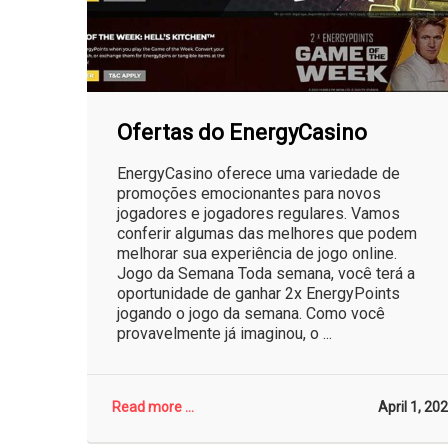
Ofertas do EnergyCasino
EnergyCasino oferece uma variedade de
promoções emocionantes para novos
jogadores e jogadores regulares. Vamos
conferir algumas das melhores que podem
melhorar sua experiência de jogo online.
Jogo da Semana Toda semana, você terá a
oportunidade de ganhar 2x EnergyPoints
jogando o jogo da semana. Como você
provavelmente já imaginou, o ...
Read more ...
April 1, 20