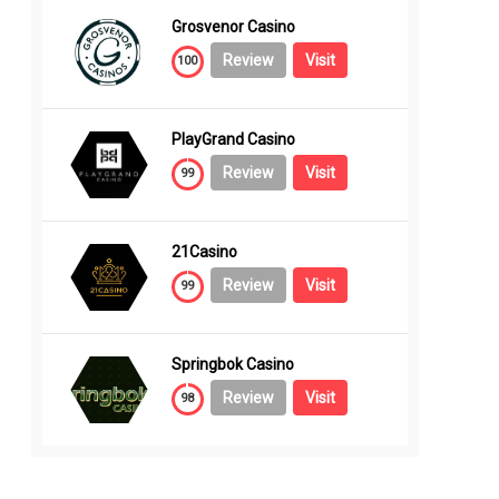
Grosvenor Casino
Review
Visit
100
PlayGrand Casino
Review
Visit
99
21Casino
Review
Visit
99
Springbok Casino
Review
Visit
98