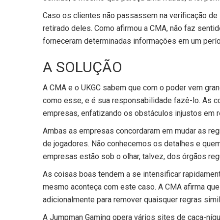
Caso os clientes não passassem na verificação de i
retirado deles. Como afirmou a CMA, não faz senti
forneceram determinadas informações em um perío
A SOLUÇÃO
A CMA e o UKGC sabem que com o poder vem grande 
como esse, e é sua responsabilidade fazê-lo. As
empresas, enfatizando os obstáculos injustos em 
Ambas as empresas concordaram em mudar as regr
de jogadores. Não conhecemos os detalhes e quem 
empresas estão sob o olhar, talvez, dos órgãos re
As coisas boas tendem a se intensificar rapidame
mesmo aconteça com este caso. A CMA afirma que 
adicionalmente para remover quaisquer regras simi
A Jumpman Gaming opera vários sites de caça-níque