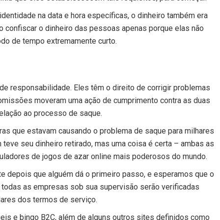
dentidade na data e hora específicas, o dinheiro também era
do confiscar o dinheiro das pessoas apenas porque elas não
do de tempo extremamente curto.
responsabilidade. Eles têm o direito de corrigir problemas
 comissões moveram uma ação de cumprimento contra as duas
relação ao processo de saque.
as que estavam causando o problema de saque para milhares
teve seu dinheiro retirado, mas uma coisa é certa – ambas as
guladores de jogos de azar online mais poderosos do mundo.
nte depois que alguém dá o primeiro passo, e esperamos que o
todas as empresas sob sua supervisão serão verificadas
lares dos termos de serviço.
is e bingo B2C, além de alguns outros sites definidos como