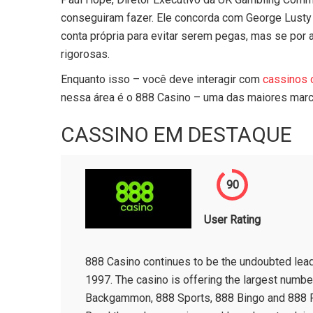
conseguiram fazer. Ele concorda com George Lust
conta própria para evitar serem pegas, mas se po
rigorosas.
Enquanto isso – você deve interagir com
cassinos 
nessa área é o 888 Casino – uma das maiores marc
CASSINO EM DESTAQUE
90
User Rating
888 Casino continues to be the undoubted leade
1997. The casino is offering the largest numbe
Backgammon, 888 Sports, 888 Bingo and 888 Po