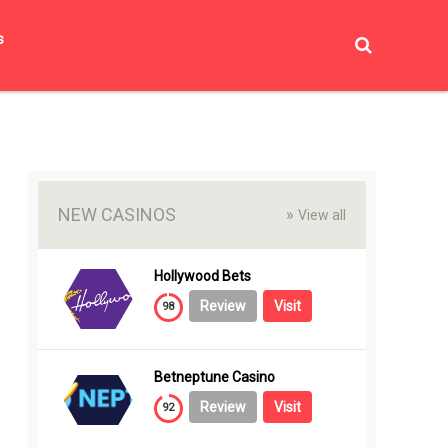
s
NEW CASINOS
»
View all
Hollywood Bets
Review
Visit
98
Betneptune Casino
Review
Visit
92