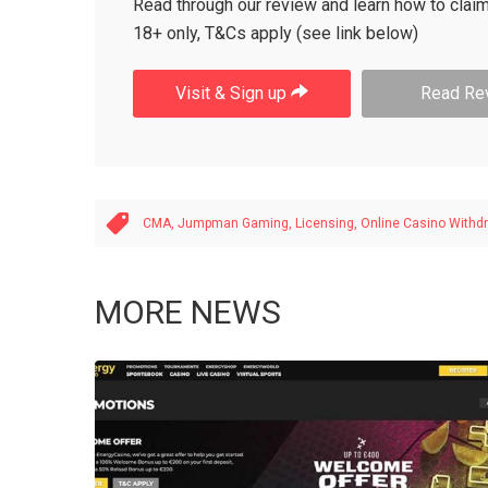
Read through our review and learn how to cla
18+ only, T&Cs apply (see link below)
Visit & Sign up
Read Re
CMA,
Jumpman Gaming,
Licensing,
Online Casino Withd
MORE NEWS