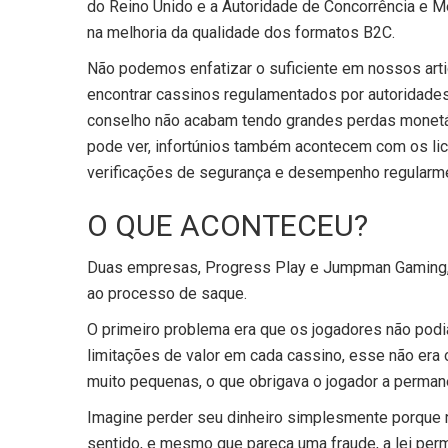
do Reino Unido e a Autoridade de Concorrência e M
na melhoria da qualidade dos formatos B2C.
Não podemos enfatizar o suficiente em nossos artig
encontrar cassinos regulamentados por autoridade
conselho não acabam tendo grandes perdas monetá
pode ver, infortúnios também acontecem com os lice
verificações de segurança e desempenho regularme
O QUE ACONTECEU?
Duas empresas, Progress Play e Jumpman Gaming, 
ao processo de saque.
O primeiro problema era que os jogadores não podi
limitações de valor em cada cassino, esse não era 
muito pequenas, o que obrigava o jogador a perman
Imagine perder seu dinheiro simplesmente porque n
sentido, e mesmo que pareça uma fraude, a lei perm