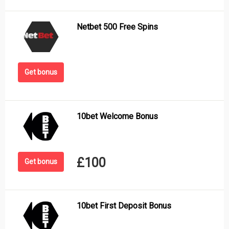
Netbet 500 Free Spins
Get bonus
10bet Welcome Bonus
£100
Get bonus
10bet First Deposit Bonus