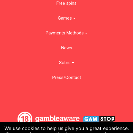
Free spins
Games
Payments Methods
News
Sobre
Press/Contact
We use cookies to help us give you a great experience.