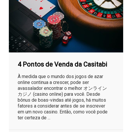
4 Pontos de Venda da Casitabi
À medida que o mundo dos jogos de azar
online continua a crescer, pode ser
avassalador encontrar o melhor オンライン
カジノ (casino online) para você. Desde
bônus de boas-vindas até jogos, há muitos
fatores a considerar antes de se inscrever
em um novo casino. Então, como você pode
ter certeza de ...