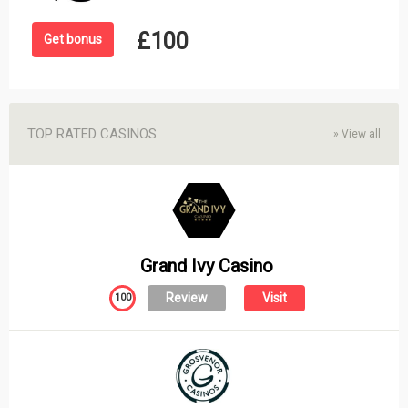
£100
Get bonus
TOP RATED CASINOS
»
View all
Grand Ivy Casino
Review
Visit
100