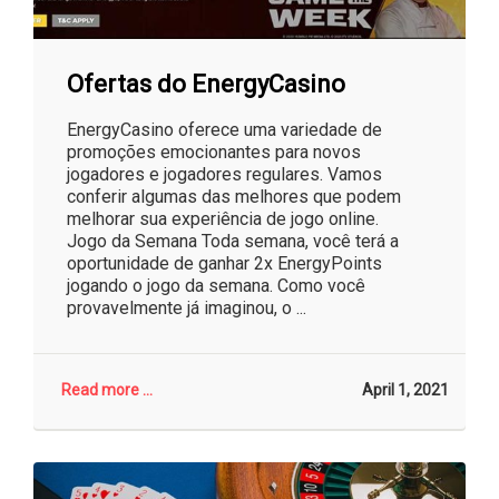
Ofertas do EnergyCasino
EnergyCasino oferece uma variedade de
promoções emocionantes para novos
jogadores e jogadores regulares. Vamos
conferir algumas das melhores que podem
melhorar sua experiência de jogo online.
Jogo da Semana Toda semana, você terá a
oportunidade de ganhar 2x EnergyPoints
jogando o jogo da semana. Como você
provavelmente já imaginou, o ...
Read more ...
April 1, 2021