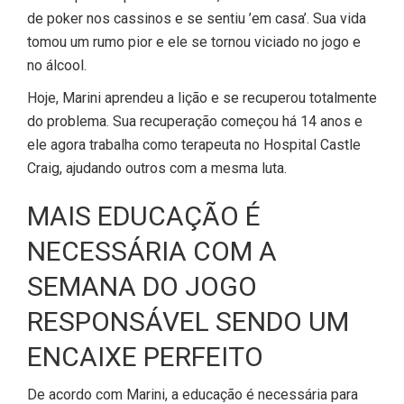
de poker nos cassinos e se sentiu ’em casa’. Sua vida
tomou um rumo pior e ele se tornou viciado no jogo e
no álcool.
Hoje, Marini aprendeu a lição e se recuperou totalmente
do problema. Sua recuperação começou há 14 anos e
ele agora trabalha como terapeuta no Hospital Castle
Craig, ajudando outros com a mesma luta.
MAIS EDUCAÇÃO É
NECESSÁRIA COM A
SEMANA DO JOGO
RESPONSÁVEL SENDO UM
ENCAIXE PERFEITO
De acordo com Marini, a educação é necessária para