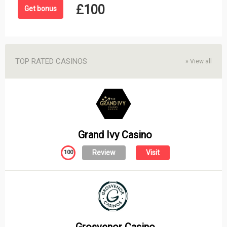
£100
Get bonus
TOP RATED CASINOS
»
View all
Grand Ivy Casino
Review
Visit
100