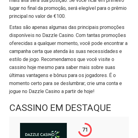
mais alta será sua posição. Se você ficar em primeiro
lugar no final da promoção, será elegível para o prêmio
principal no valor de €100.
Estas são apenas algumas das principais promoções
disponíveis no Dazzle Casino. Com tantas promoções
oferecidas a qualquer momento, você pode encontrar a
campanha certa que atenda às suas necessidades e
estilo de jogo. Recomendamos que você visite o
cassino hoje mesmo para saber mais sobre suas
últimas vantagens e bônus para os jogadores. É o
momento certo para se deslumbrar; crie uma conta e
jogue no Dazzle Casino a partir de hoje!
CASSINO EM DESTAQUE
71