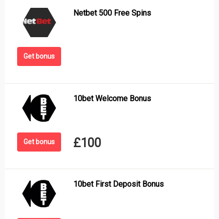
Netbet 500 Free Spins
Get bonus
10bet Welcome Bonus
£100
Get bonus
10bet First Deposit Bonus