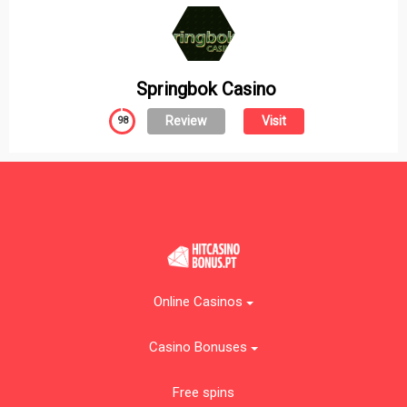
Springbok Casino
Review
Visit
98
Online Casinos
Casino Bonuses
Free spins