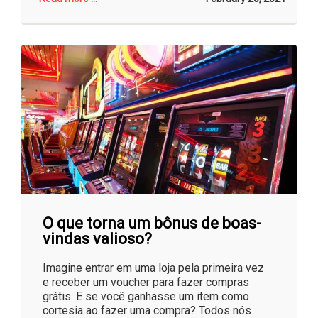
O que torna um bônus de boas-
vindas valioso?
Imagine entrar em uma loja pela primeira vez
e receber um voucher para fazer compras
grátis. E se você ganhasse um item como
cortesia ao fazer uma compra? Todos nós