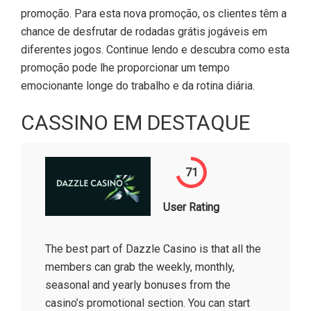
promoção. Para esta nova promoção, os clientes têm a
chance de desfrutar de rodadas grátis jogáveis em
diferentes jogos. Continue lendo e descubra como esta
promoção pode lhe proporcionar um tempo
emocionante longe do trabalho e da rotina diária.
CASSINO EM DESTAQUE
71
User Rating
The best part of Dazzle Casino is that all the
members can grab the weekly, monthly,
seasonal and yearly bonuses from the
casino’s promotional section. You can start