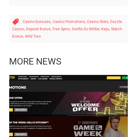
Casino Bonuses,
Casino Promotions,
Casino Slots,
Dazzle
Casino,
Deposit Bonus,
Free Spins,
Gorilla Go Wilder,
Kaiju,
Match
Bonus,
Wild Toro
MORE NEWS