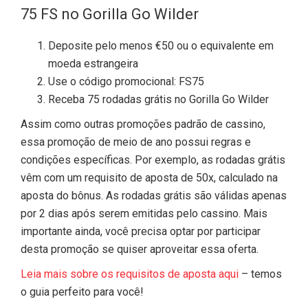
75 FS no Gorilla Go Wilder
Deposite pelo menos €50 ou o equivalente em
moeda estrangeira
Use o código promocional: FS75
Receba 75 rodadas grátis no Gorilla Go Wilder
Assim como outras promoções padrão de cassino,
essa promoção de meio de ano possui regras e
condições específicas. Por exemplo, as rodadas grátis
vêm com um requisito de aposta de 50x, calculado na
aposta do bônus. As rodadas grátis são válidas apenas
por 2 dias após serem emitidas pelo cassino. Mais
importante ainda, você precisa optar por participar
desta promoção se quiser aproveitar essa oferta.
Leia mais sobre os requisitos de aposta aqui
– temos
o guia perfeito para você!