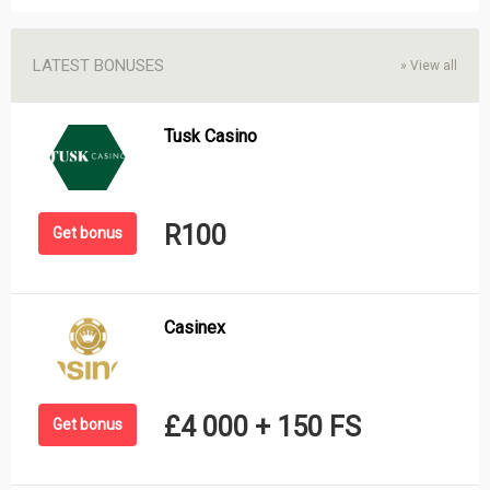
LATEST BONUSES
»
View all
Tusk Casino
R100
Get bonus
Casinex
£4 000 + 150 FS
Get bonus