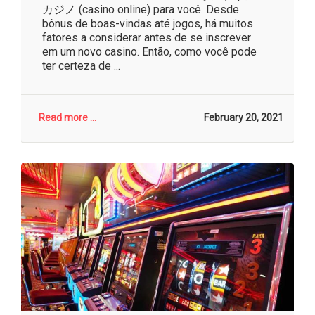
カジノ (casino online) para você. Desde
bônus de boas-vindas até jogos, há muitos
fatores a considerar antes de se inscrever
em um novo casino. Então, como você pode
ter certeza de ...
Read more ...
February 20, 2021