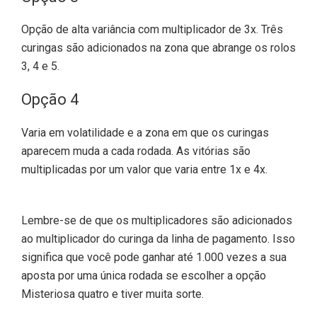
Opção de alta variância com multiplicador de 3x. Três
curingas são adicionados na zona que abrange os rolos
3, 4 e 5.
Opção 4
Varia em volatilidade e a zona em que os curingas
aparecem muda a cada rodada. As vitórias são
multiplicadas por um valor que varia entre 1x e 4x.
Lembre-se de que os multiplicadores são adicionados
ao multiplicador do curinga da linha de pagamento. Isso
significa que você pode ganhar até 1.000 vezes a sua
aposta por uma única rodada se escolher a opção
Misteriosa quatro e tiver muita sorte.