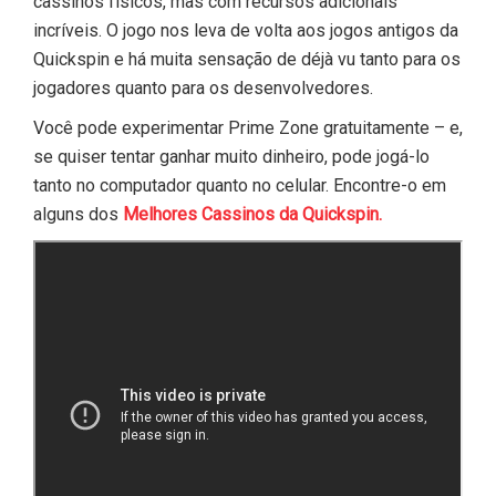
cassinos físicos, mas com recursos adicionais
incríveis. O jogo nos leva de volta aos jogos antigos da
Quickspin e há muita sensação de déjà vu tanto para os
jogadores quanto para os desenvolvedores.
Você pode experimentar Prime Zone gratuitamente – e,
se quiser tentar ganhar muito dinheiro, pode jogá-lo
tanto no computador quanto no celular. Encontre-o em
alguns dos
Melhores Cassinos da Quickspin.