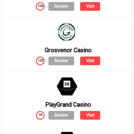
Review
Visit
100
Grosvenor Casino
Review
Visit
100
PlayGrand Casino
Review
Visit
99