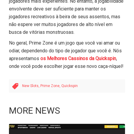
jogadores mais experientes. No entanto, a jogabilidade
envolvente deve ser suficiente para manter os
jogadores recreativos à beira de seus assentos, mas
não espere ver muitos jogadores de alto nível em
busca de vitórias monstruosas.
No geral, Prime Zone é um jogo que você vai amar ou
odiar, dependendo do tipo de jogador que você é. Nós
apresentamos
os Melhores Cassinos da Quickspin
,
onde você pode escolher jogar esse novo caça-níquel!
New Slots,
Prime Zone,
Quickspin
MORE NEWS