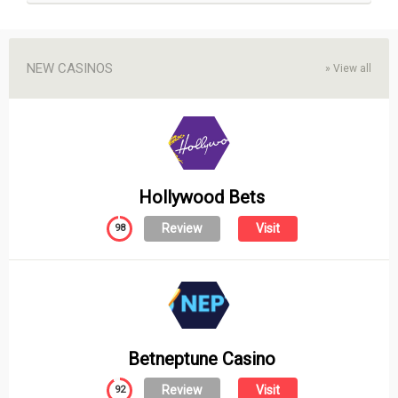
NEW CASINOS
»
View all
Hollywood Bets
Review
Visit
98
Betneptune Casino
Review
Visit
92