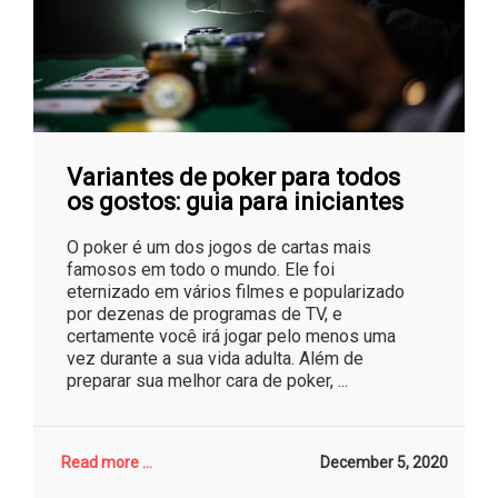
Variantes de poker para todos
os gostos: guia para iniciantes
O poker é um dos jogos de cartas mais
famosos em todo o mundo. Ele foi
eternizado em vários filmes e popularizado
por dezenas de programas de TV, e
certamente você irá jogar pelo menos uma
vez durante a sua vida adulta. Além de
preparar sua melhor cara de poker, ...
Read more ...
December 5, 2020