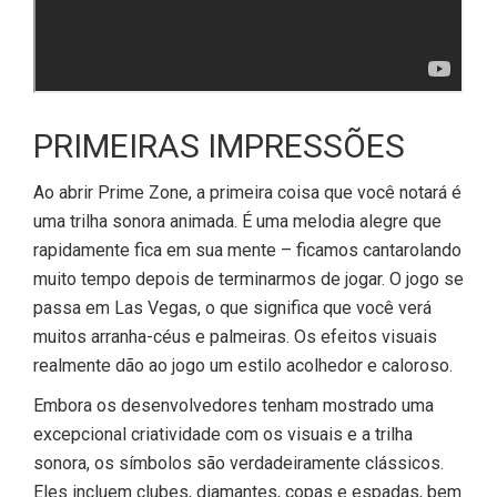
PRIMEIRAS IMPRESSÕES
Ao abrir Prime Zone, a primeira coisa que você notará é
uma trilha sonora animada. É uma melodia alegre que
rapidamente fica em sua mente – ficamos cantarolando
muito tempo depois de terminarmos de jogar. O jogo se
passa em Las Vegas, o que significa que você verá
muitos arranha-céus e palmeiras. Os efeitos visuais
realmente dão ao jogo um estilo acolhedor e caloroso.
Embora os desenvolvedores tenham mostrado uma
excepcional criatividade com os visuais e a trilha
sonora, os símbolos são verdadeiramente clássicos.
Eles incluem clubes, diamantes, copas e espadas, bem