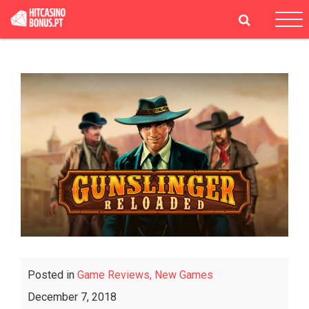
Tog
navi
Posted in
Game Reviews,
New Games
December 7, 2018