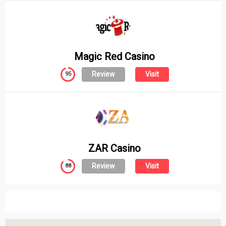
Magic Red Casino
Review
Visit
95
ZAR Casino
Review
Visit
88