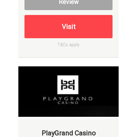
Review
Visit
T&Cs apply
PlayGrand Casino