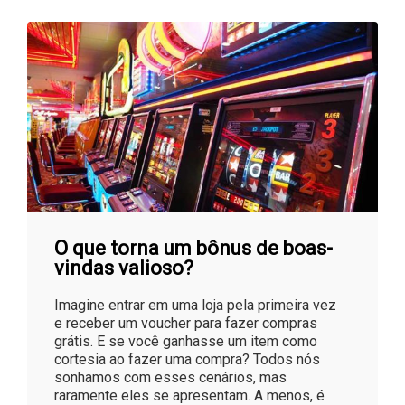
O que torna um bônus de boas-
vindas valioso?
Imagine entrar em uma loja pela primeira vez
e receber um voucher para fazer compras
grátis. E se você ganhasse um item como
cortesia ao fazer uma compra? Todos nós
sonhamos com esses cenários, mas
raramente eles se apresentam. A menos, é