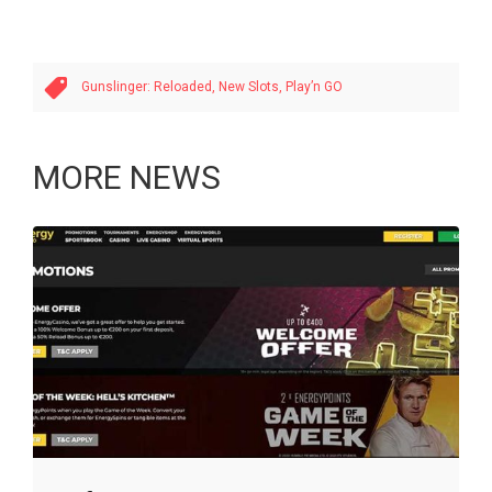
Gunslinger: Reloaded,
New Slots,
Play’n GO
MORE NEWS