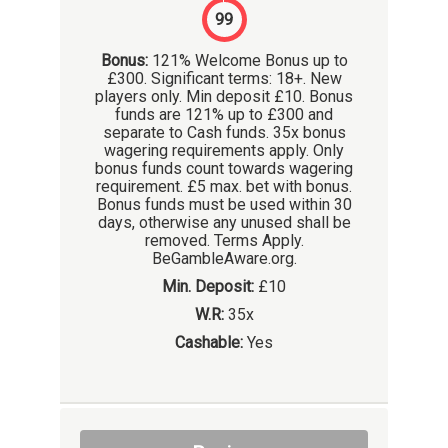
99
Bonus:
121% Welcome Bonus up to
£300. Significant terms: 18+. New
players only. Min deposit £10. Bonus
funds are 121% up to £300 and
separate to Cash funds. 35x bonus
wagering requirements apply. Only
bonus funds count towards wagering
requirement. £5 max. bet with bonus.
Bonus funds must be used within 30
days, otherwise any unused shall be
removed. Terms Apply.
BeGambleAware.org.
Min. Deposit:
£10
W.R:
35x
Cashable:
Yes