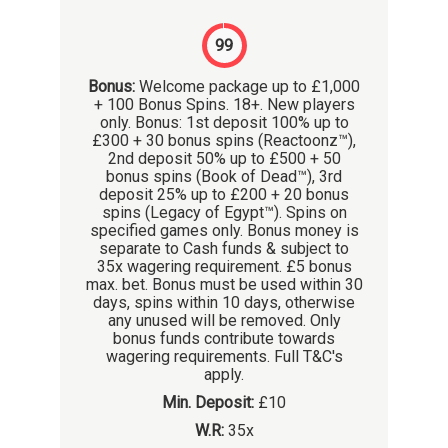
99
Bonus:
Welcome package up to £1,000
+ 100 Bonus Spins. 18+. New players
only. Bonus: 1st deposit 100% up to
£300 + 30 bonus spins (Reactoonz™),
2nd deposit 50% up to £500 + 50
bonus spins (Book of Dead™), 3rd
deposit 25% up to £200 + 20 bonus
spins (Legacy of Egypt™). Spins on
specified games only. Bonus money is
separate to Cash funds & subject to
35x wagering requirement. £5 bonus
max. bet. Bonus must be used within 30
days, spins within 10 days, otherwise
any unused will be removed. Only
bonus funds contribute towards
wagering requirements. Full T&C's
apply.
Min. Deposit:
£10
W.R:
35x