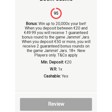
95
Bonus:
Win up to 20,000x your bet!
When you deposit between €20 and
€49.99 you will receive 1 guaranteed
bonus round to the game Jammin' Jars.
When you deposit €50 or more, you will
receive 2 guaranteed bonus rounds on
the game Jammin' Jars. 18+. New
Players only. T&Cs apply.
Min. Deposit:
€20
W.R:
1x
Cashable:
Yes
Review