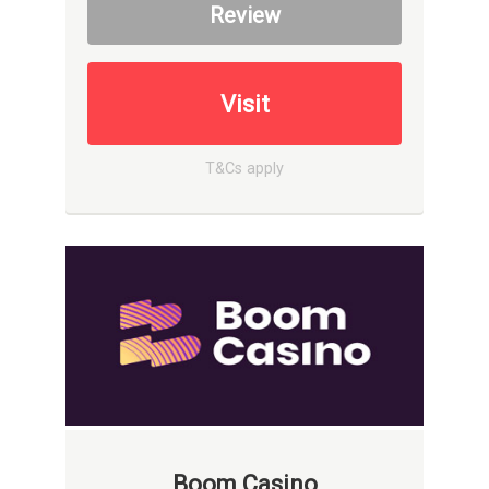
Review
Visit
T&Cs apply
Boom Casino