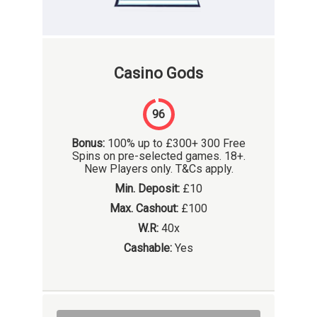
Casino Gods
96
Bonus:
100% up to £300+ 300 Free
Spins on pre-selected games. 18+.
New Players only. T&Cs apply.
Min. Deposit:
£10
Max. Cashout:
£100
W.R:
40x
Cashable:
Yes