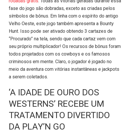
rodadas grátis
. Todas as vitórias geradas durante essa
fase do jogo são dobradas, exceto as criadas pelos
símbolos de bônus. Em linha com o espírito do antigo
Velho Oeste, este jogo também apresenta a Bounty
Hunt. Isso pode ser ativado obtendo 3 cartazes de
“Procurado” na tela, sendo que cada cartaz vem com
seu próprio multiplicador! Os recursos de bônus foram
todos projetados com os cowboys e os famosos
criminosos em mente. Claro, o jogador é jogado no
meio da aventura com vitórias instantâneas e jackpots
a serem coletados.
‘A IDADE DE OURO DOS
WESTERNS’ RECEBE UM
TRATAMENTO DIVERTIDO
DA PLAY’N GO