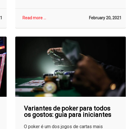
21
Read more ...
February 20, 2021
Variantes de poker para todos
os gostos: guia para iniciantes
O poker é um dos jogos de cartas mais