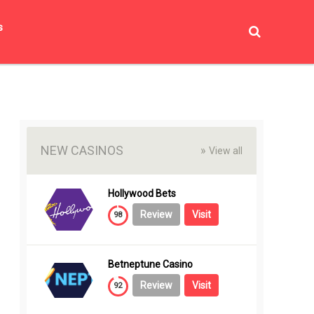
s
NEW CASINOS
»
View all
Hollywood Bets
Review
Visit
98
Betneptune Casino
Review
Visit
92