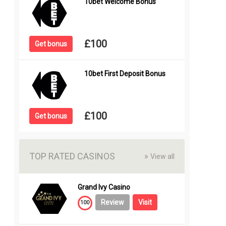
10bet Welcome Bonus
£100
Get bonus
10bet First Deposit Bonus
£100
Get bonus
TOP RATED CASINOS
»
View all
Grand Ivy Casino
Review
Visit
100