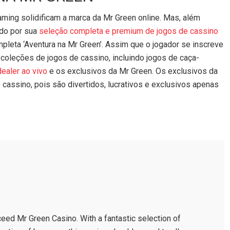
aming solidificam a marca da Mr Green online. Mas, além
ido por sua
seleção completa e premium de jogos de cassino
leta ‘Aventura na Mr Green’. Assim que o jogador se inscreve
oleções de jogos de cassino, incluindo jogos de caça-
ealer ao vivo
e os exclusivos da Mr Green. Os exclusivos da
cassino, pois são divertidos, lucrativos e exclusivos apenas
ceed Mr Green Casino. With a fantastic selection of