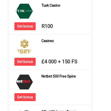
Tusk Casino
R100
Get bonus
Casinex
£4 000 + 150 FS
Get bonus
Netbet 500 Free Spins
Get bonus