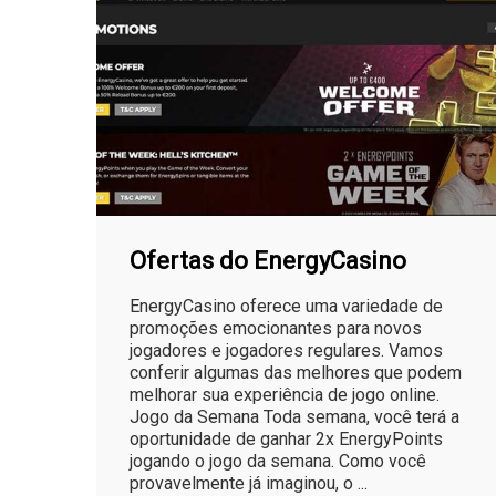
Ofertas do EnergyCasino
EnergyCasino oferece uma variedade de
promoções emocionantes para novos
jogadores e jogadores regulares. Vamos
conferir algumas das melhores que podem
melhorar sua experiência de jogo online.
Jogo da Semana Toda semana, você terá a
oportunidade de ganhar 2x EnergyPoints
jogando o jogo da semana. Como você
provavelmente já imaginou, o ...