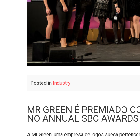
Posted in
Industry
MR GREEN É PREMIADO 
NO ANNUAL SBC AWARDS
A Mr Green, uma empresa de jogos sueca pertencente