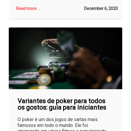
Read more ...
December 6, 2020
Variantes de poker para todos
os gostos: guia para iniciantes
O poker é um dos jogos de cartas mais
famosos em todo o mundo. Ele foi