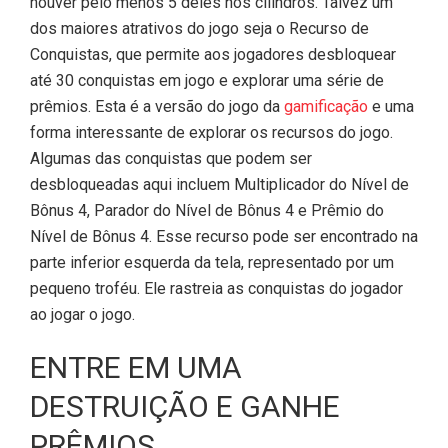
houver pelo menos 5 deles nos cilindros. Talvez um
dos maiores atrativos do jogo seja o Recurso de
Conquistas, que permite aos jogadores desbloquear
até 30 conquistas em jogo e explorar uma série de
prêmios. Esta é a versão do jogo da
gamificação
e uma
forma interessante de explorar os recursos do jogo.
Algumas das conquistas que podem ser
desbloqueadas aqui incluem Multiplicador do Nível de
Bônus 4, Parador do Nível de Bônus 4 e Prêmio do
Nível de Bônus 4. Esse recurso pode ser encontrado na
parte inferior esquerda da tela, representado por um
pequeno troféu. Ele rastreia as conquistas do jogador
ao jogar o jogo.
ENTRE EM UMA
DESTRUIÇÃO E GANHE
PRÊMIOS