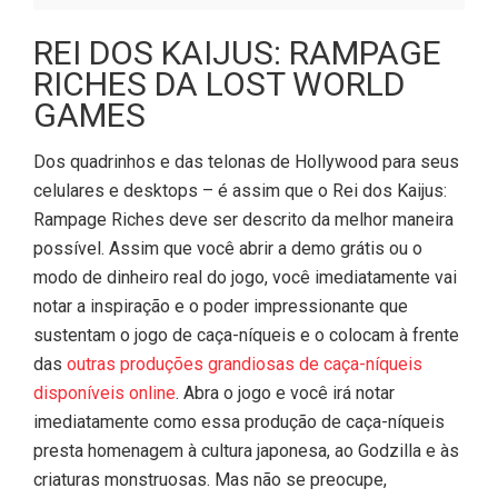
REI DOS KAIJUS: RAMPAGE
RICHES DA LOST WORLD
GAMES
Dos quadrinhos e das telonas de Hollywood para seus
celulares e desktops – é assim que o Rei dos Kaijus:
Rampage Riches deve ser descrito da melhor maneira
possível. Assim que você abrir a demo grátis ou o
modo de dinheiro real do jogo, você imediatamente vai
notar a inspiração e o poder impressionante que
sustentam o jogo de caça-níqueis e o colocam à frente
das
outras produções grandiosas de caça-níqueis
disponíveis online
. Abra o jogo e você irá notar
imediatamente como essa produção de caça-níqueis
presta homenagem à cultura japonesa, ao Godzilla e às
criaturas monstruosas. Mas não se preocupe,