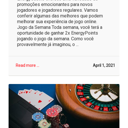
promoções emocionantes para novos
jogadores e jogadores regulares. Vamos
conferir algumas das melhores que podem
melhorar sua experiência de jogo online.
Jogo da Semana Toda semana, você terá a
oportunidade de ganhar 2x EnergyPoints
jogando o jogo da semana. Como você
provavelmente já imaginou, o ...
Read more ...
April 1, 2021