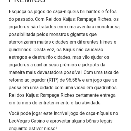
Esqueça os jogos de caça-níqueis brilhantes e fofos
do passado. Com Rei dos Kaijus: Rampage Riches, os
jogadores são tratados com uma aventura monstruosa,
possibilitada pelos monstros gigantes que
aterrorizaram muitas cidades em diferentes filmes e
quadrinhos. Desta vez, os Kaijus não causarão
estragos e destruirão cidades, mas vão ajudar os
jogadores a ganhar seus prêmios e jackpots da
maneira mais devastadora possível. Com uma taxa de
retorno ao jogador (RTP) de 96,58% e um jogo que se
passa em uma cidade com uma visão em quadrinhos,
Rei dos Kaijus: Rampage Riches certamente entrega
em termos de entretenimento e lucratividade.
Você pode jogar este incrível jogo de caça-níqueis no
LeoVegas Casino e aproveitar alguns bônus legais
enquanto estiver nisso!