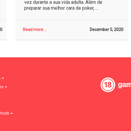
vez durante a sua vida adulta. Além de
preparar sua melhor cara de poker, ...
20
Read more ...
December 5, 2020
s
es
thods