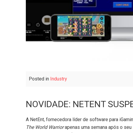
Posted in
Industry
NOVIDADE: NETENT SUSPE
A NetEnt, fornecedora líder de software para iGami
The World Warrior
apenas uma semana após o seu l