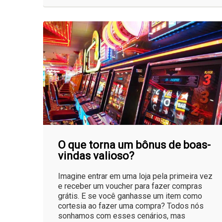
O que torna um bônus de boas-
vindas valioso?
Imagine entrar em uma loja pela primeira vez
e receber um voucher para fazer compras
grátis. E se você ganhasse um item como
cortesia ao fazer uma compra? Todos nós
sonhamos com esses cenários, mas