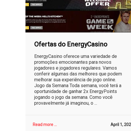
Ofertas do EnergyCasino
EnergyCasino oferece uma variedade de
promoções emocionantes para novos
jogadores e jogadores regulares. Vamos
conferir algumas das melhores que podem
melhorar sua experiência de jogo online.
Jogo da Semana Toda semana, você terá a
oportunidade de ganhar 2x EnergyPoints
jogando o jogo da semana. Como você
provavelmente já imaginou, o ...
Read more ...
April 1, 20