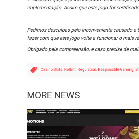
implementação. Assim que este jogo for certificado
Pedimos desculpas pelo inconveniente causado e 
fazer com que este jogo volte a funcionar o mais rá
Obrigado pela compreensão, e caso precise de mais
Casino Slots,
NetEnt,
Regulation,
Responsible Gaming,
St
MORE NEWS