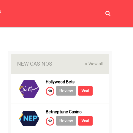
s
NEW CASINOS
»
View all
Hollywood Bets
Review
Visit
98
Betneptune Casino
Review
Visit
92