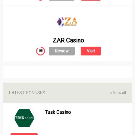
ZAR Casino
Review
Visit
88
LATEST BONUSES
»
View all
Tusk Casino