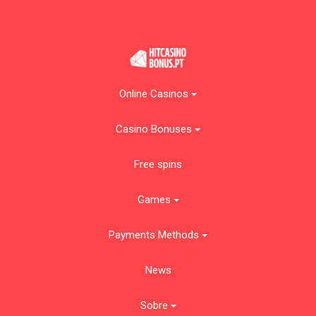
Online Casinos
Casino Bonuses
Free spins
Games
Payments Methods
News
Sobre