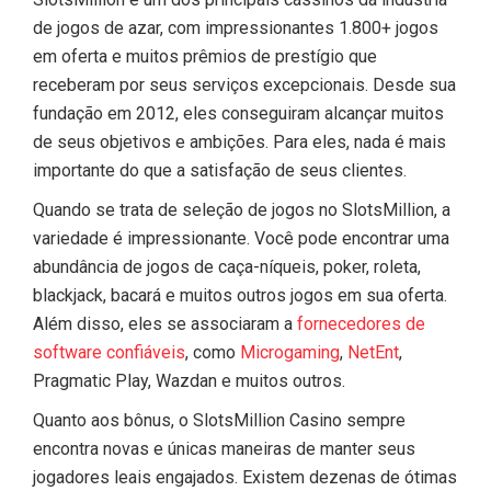
de jogos de azar, com impressionantes 1.800+ jogos
em oferta e muitos prêmios de prestígio que
receberam por seus serviços excepcionais. Desde sua
fundação em 2012, eles conseguiram alcançar muitos
de seus objetivos e ambições. Para eles, nada é mais
importante do que a satisfação de seus clientes.
Quando se trata de seleção de jogos no SlotsMillion, a
variedade é impressionante. Você pode encontrar uma
abundância de jogos de caça-níqueis, poker, roleta,
blackjack, bacará e muitos outros jogos em sua oferta.
Além disso, eles se associaram a
fornecedores de
software confiáveis
, como
Microgaming
,
NetEnt
,
Pragmatic Play, Wazdan e muitos outros.
Quanto aos bônus, o SlotsMillion Casino sempre
encontra novas e únicas maneiras de manter seus
jogadores leais engajados. Existem dezenas de ótimas