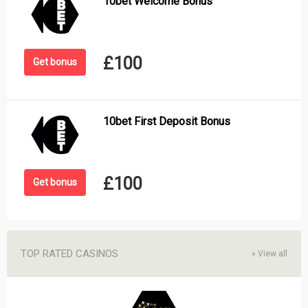
10bet Welcome Bonus
£100
Get bonus
10bet First Deposit Bonus
£100
Get bonus
TOP RATED CASINOS
»
View all