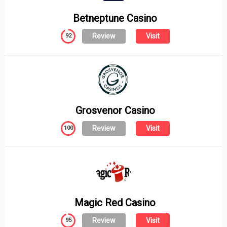
Betneptune Casino
Review
Visit
92
Grosvenor Casino
Review
Visit
100
Magic Red Casino
Review
Visit
95