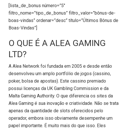
[lista_de_bonus número=”5″
filtro_nome=”tipo_de_bonus” filtro_valor=”bônus-de-
boas-vindas” ordenar=”desc” título=”Últimos Bônus de
Boas-Vindas”]
O QUE É A ALEA GAMING
LTD?
A Alea Network foi fundada em 2005 e desde então
desenvolveu um amplo portfólio de jogos (cassino,
poker, bolsa de apostas). Este cassino premiado
possui licenças da UK Gambling Commission e da
Malta Gaming Authority. O que diferencia os sites da
Alea Gaming é sua inovação e criatividade. Não se trata
apenas da quantidade de slots oferecidos pelo
operador, embora isso obviamente desempenhe um
papel importante. É muito mais do que isso. Eles