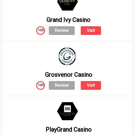
Grand Ivy Casino
Review
Visit
100
Grosvenor Casino
Review
Visit
100
PlayGrand Casino