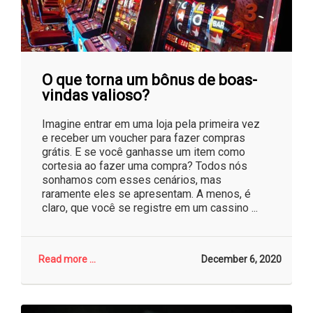
O que torna um bônus de boas-
vindas valioso?
Imagine entrar em uma loja pela primeira vez
e receber um voucher para fazer compras
grátis. E se você ganhasse um item como
cortesia ao fazer uma compra? Todos nós
sonhamos com esses cenários, mas
raramente eles se apresentam. A menos, é
claro, que você se registre em um cassino ...
Read more ...
December 6, 2020