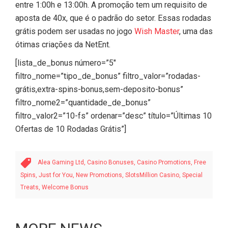
entre 1:00h e 13:00h. A promoção tem um requisito de
aposta de 40x, que é o padrão do setor. Essas rodadas
grátis podem ser usadas no jogo
Wish Master
, uma das
ótimas criações da NetEnt.
[lista_de_bonus número=”5″
filtro_nome=”tipo_de_bonus” filtro_valor=”rodadas-
grátis,extra-spins-bonus,sem-deposito-bonus”
filtro_nome2=”quantidade_de_bonus”
filtro_valor2=”10-fs” ordenar=”desc” título=”Últimas 10
Ofertas de 10 Rodadas Grátis”]
Alea Gaming Ltd,
Casino Bonuses,
Casino Promotions,
Free
Spins,
Just for You,
New Promotions,
SlotsMillion Casino,
Special
Treats,
Welcome Bonus