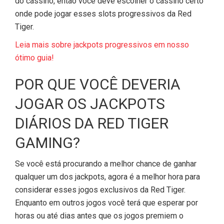
do cassino, então você deve escolher o cassino certo
onde pode jogar esses slots progressivos da Red
Tiger.
Leia mais sobre jackpots progressivos em nosso
ótimo guia!
POR QUE VOCÊ DEVERIA
JOGAR OS JACKPOTS
DIÁRIOS DA RED TIGER
GAMING?
Se você está procurando a melhor chance de ganhar
qualquer um dos jackpots, agora é a melhor hora para
considerar esses jogos exclusivos da Red Tiger.
Enquanto em outros jogos você terá que esperar por
horas ou até dias antes que os jogos premiem o