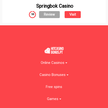
Springbok Casino
Review
Visit
98
Online Casinos
Casino Bonuses
Free spins
Games