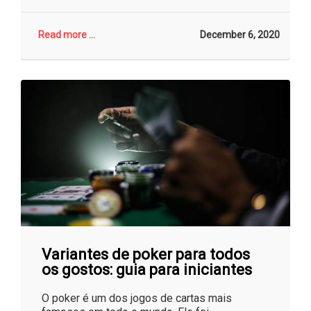
Read more ...
December 6, 2020
Variantes de poker para todos
os gostos: guia para iniciantes
O poker é um dos jogos de cartas mais