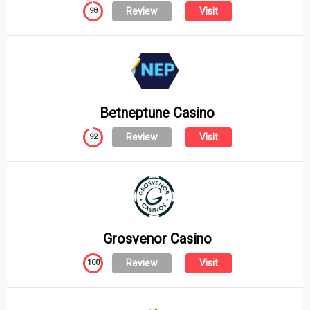
Review
Visit
98
Betneptune Casino
Review
Visit
92
Grosvenor Casino
Review
Visit
100