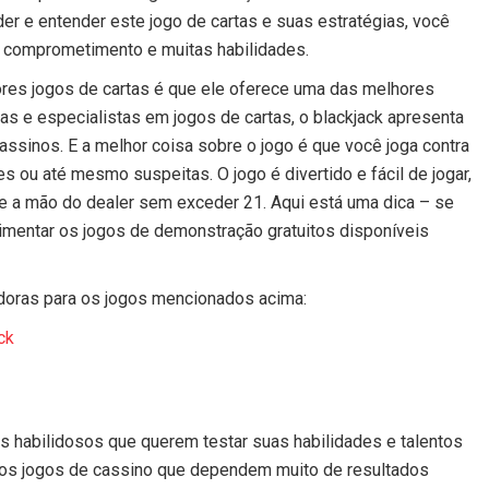
er e entender este jogo de cartas e suas estratégias, você
 comprometimento e muitas habilidades.
ores jogos de cartas é que ele oferece uma das melhores
s e especialistas em jogos de cartas, o blackjack apresenta
sinos. E a melhor coisa sobre o jogo é que você joga contra
s ou até mesmo suspeitas. O jogo é divertido e fácil de jogar,
ce a mão do dealer sem exceder 21. Aqui está uma dica – se
erimentar os jogos de demonstração gratuitos disponíveis
cedoras para os jogos mencionados acima:
ck
s habilidosos que querem testar suas habilidades e talentos
ros jogos de cassino que dependem muito de resultados