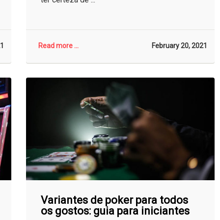
21
Read more ...
February 20, 2021
Variantes de poker para todos
os gostos: guia para iniciantes