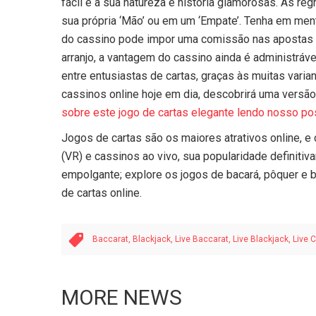
fácil e à sua natureza e história glamorosas. As re
sua própria ‘Mão’ ou em um ‘Empate’. Tenha em men
do cassino pode impor uma comissão nas apostas 
arranjo, a vantagem do cassino ainda é administráv
entre entusiastas de cartas, graças às muitas varian
cassinos online hoje em dia, descobrirá uma versã
sobre este jogo de cartas elegante lendo nosso po
Jogos de cartas são os maiores atrativos online, 
(VR) e cassinos ao vivo, sua popularidade definiti
empolgante; explore os jogos de bacará, pôquer e 
de cartas online.
Baccarat,
Blackjack,
Live Baccarat,
Live Blackjack,
Live 
MORE NEWS