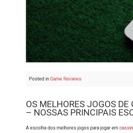
Posted in
Game Reviews
OS MELHORES JOGOS DE 
– NOSSAS PRINCIPAIS E
A escolha dos melhores jogos para jogar em
cassin