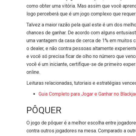
como obter uma vitória. Mas assim que você aprend
logo perceberá que é um jogo complexo que requer
Talvez a maior razão pela qual este é um dos melh
chances de ganhar. De acordo com alguns entusiasta
uma vantagem da casa de cerca de 1% em muitos cas
o dealer, e não contra pessoas altamente experiente
e você só precisa ficar de olho no número que ven
você é um iniciante, certifique-se de primeiro exp
online.
Leituras relacionadas, tutoriais e estratégias ven
Guia Completo para Jogar e Ganhar no Blackja
PÔQUER
O jogo de pôquer é a melhor escolha entre jogadore
contra outros jogadores na mesa. Comparado a out