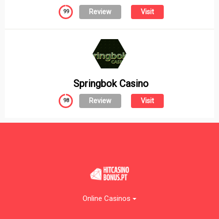
Review
Visit
99
Springbok Casino
Review
Visit
98
Online Casinos