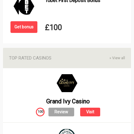
10bet First Deposit Bonus
£100
Get bonus
TOP RATED CASINOS
»
View all
Grand Ivy Casino
Review
Visit
100