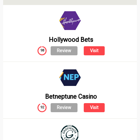
Hollywood Bets
Review
Visit
98
Betneptune Casino
Review
Visit
92