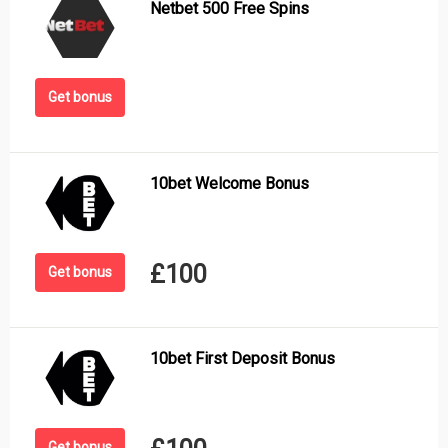
Netbet 500 Free Spins
Get bonus
10bet Welcome Bonus
£100
Get bonus
10bet First Deposit Bonus
Get bonus