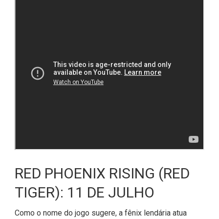
RED PHOENIX RISING (RED
TIGER): 11 DE JULHO
Como o nome do jogo sugere, a fênix lendária atua