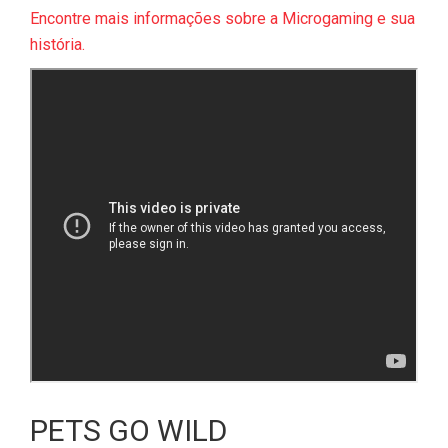
Encontre mais informações sobre a Microgaming e sua
história.
PETS GO WILD