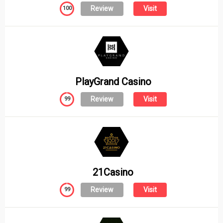
Review
Visit
100
PlayGrand Casino
Review
Visit
99
21Casino
Review
Visit
99