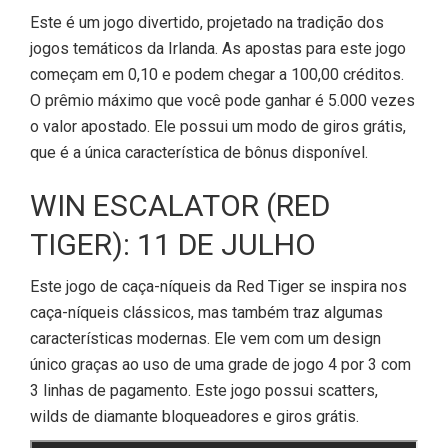
Este é um jogo divertido, projetado na tradição dos
jogos temáticos da Irlanda. As apostas para este jogo
começam em 0,10 e podem chegar a 100,00 créditos.
O prêmio máximo que você pode ganhar é 5.000 vezes
o valor apostado. Ele possui um modo de giros grátis,
que é a única característica de bônus disponível.
WIN ESCALATOR (RED
TIGER): 11 DE JULHO
Este jogo de caça-níqueis da Red Tiger se inspira nos
caça-níqueis clássicos, mas também traz algumas
características modernas. Ele vem com um design
único graças ao uso de uma grade de jogo 4 por 3 com
3 linhas de pagamento. Este jogo possui scatters,
wilds de diamante bloqueadores e giros grátis.