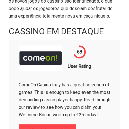
os novos jogos do cassino são identificados, o que
pode ajudar os jogadores que desejam desfrutar de
uma experiência totalmente nova em caça-níqueis.
CASSINO EM DESTAQUE
68
User Rating
ComeOn Casino truly has a great selection of
games. This is enough to keep even the most
demanding casino player happy. Read through
our review to see how you can claim your
Welcome Bonus worth up to €25 today!