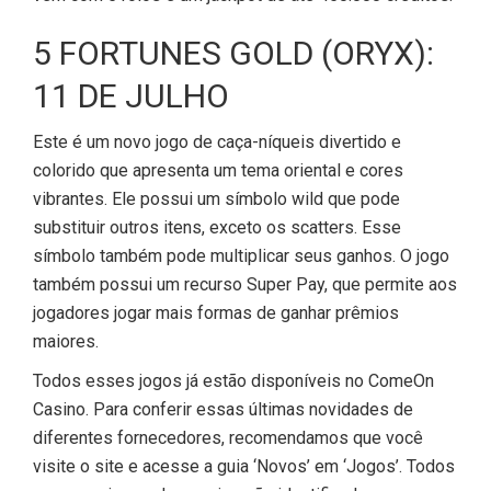
5 FORTUNES GOLD (ORYX):
11 DE JULHO
Este é um novo jogo de caça-níqueis divertido e
colorido que apresenta um tema oriental e cores
vibrantes. Ele possui um símbolo wild que pode
substituir outros itens, exceto os scatters. Esse
símbolo também pode multiplicar seus ganhos. O jogo
também possui um recurso Super Pay, que permite aos
jogadores jogar mais formas de ganhar prêmios
maiores.
Todos esses jogos já estão disponíveis no ComeOn
Casino. Para conferir essas últimas novidades de
diferentes fornecedores, recomendamos que você
visite o site e acesse a guia ‘Novos’ em ‘Jogos’. Todos