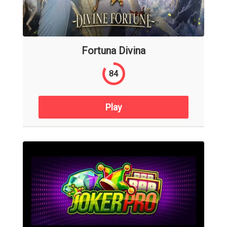
Fortuna Divina
84
Play