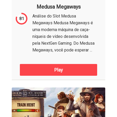
Medusa Megaways
Análise do Slot Medusa
81
Megaways Medusa Megaways é
uma moderna máquina de caça-
níqueis de vídeo desenvolvida
pela NextGen Gaming. Do Medusa
Megaways, você pode esperar ...
Play