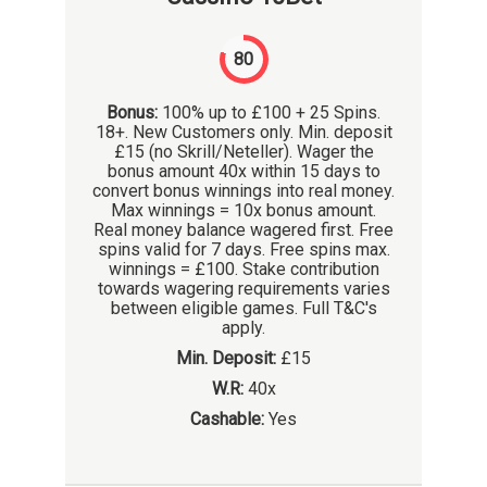
80
Bonus:
100% up to £100 + 25 Spins.
18+. New Customers only. Min. deposit
£15 (no Skrill/Neteller). Wager the
bonus amount 40x within 15 days to
convert bonus winnings into real money.
Max winnings = 10x bonus amount.
Real money balance wagered first. Free
spins valid for 7 days. Free spins max.
winnings = £100. Stake contribution
towards wagering requirements varies
between eligible games. Full T&C's
apply.
Min. Deposit:
£15
W.R:
40x
Cashable:
Yes