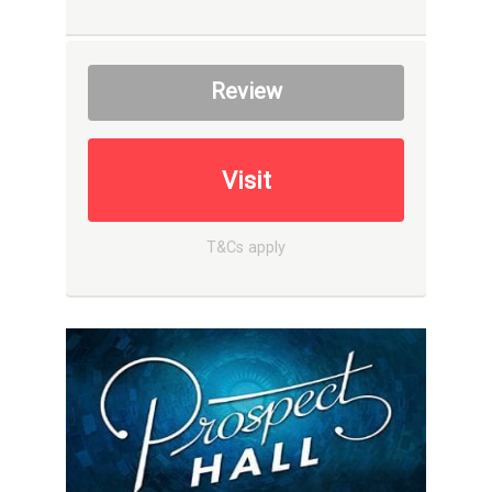
Review
Visit
T&Cs apply