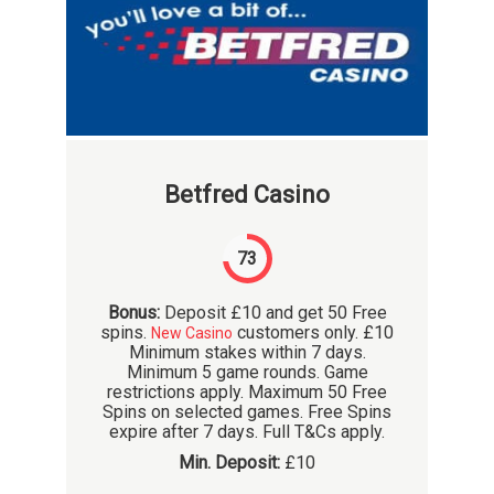
Betfred Casino
73
Bonus:
Deposit £10 and get 50 Free
spins.
customers only. £10
New Casino
Minimum stakes within 7 days.
Minimum 5 game rounds. Game
restrictions apply. Maximum 50 Free
Spins on selected games. Free Spins
expire after 7 days. Full T&Cs apply.
Min. Deposit:
£10