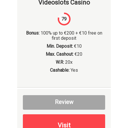
Videoslots Casino
79
Bonus:
100% up to €200 + €10 free on
first deposit
Min. Deposit:
€10
Max. Cashout:
€20
W.R:
20x
Cashable:
Yes
Review
Visit