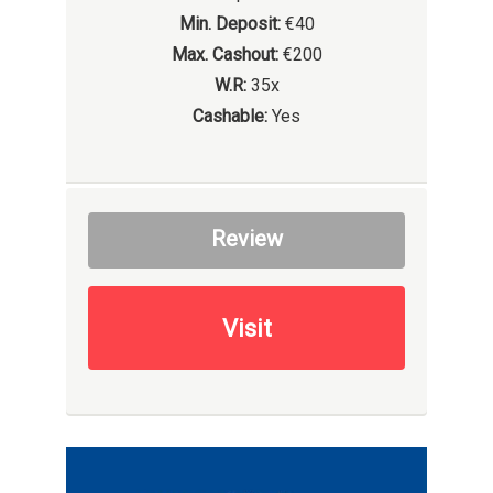
Min. Deposit:
€40
Max. Cashout:
€200
W.R:
35x
Cashable:
Yes
Review
Visit