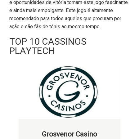
e oportunidades de vitória tornam este jogo fascinante
e ainda mais empolgante. Este jogo é altamente
recomendado para todos aqueles que procuram por
ação e são fãs de tênis ao mesmo tempo.
TOP 10 CASSINOS
PLAYTECH
Grosvenor Casino