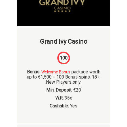
Grand Ivy Casino
100
Bonus:
package worth
Welcome Bonus
up to €1,500 + 100 Bonus spins. 18+.
New Players only.
Min. Deposit:
€20
W.R:
35x
Cashable:
Yes