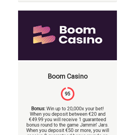
Boom Casino
95
Bonus:
Win up to 20,000x your bet!
When you deposit between €20 and
€49.99 you will receive 1 guaranteed
bonus round to the game Jammin' Jars.
When you deposit €50 or more, you will