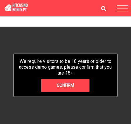
Tog
navi
We require visitors to be 18 years or older to
access demo games, please confirm that you
are 18+
CONFIRM