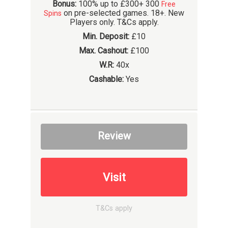
Bonus:
100% up to £300+ 300
Free
on pre-selected games. 18+. New
Spins
Players only. T&Cs apply.
Min. Deposit:
£10
Max. Cashout:
£100
W.R:
40x
Cashable:
Yes
Review
Visit
T&Cs apply