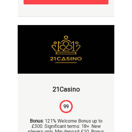
21Casino
99
Bonus:
121% Welcome Bonus up to
£300. Significant terms: 18+. New
players only. Min deposit £10. Bonus