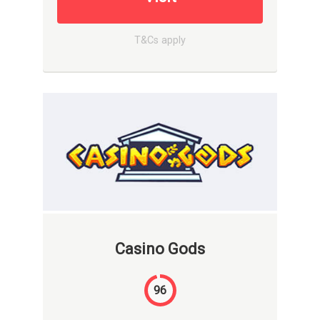
T&Cs apply
Casino Gods
96