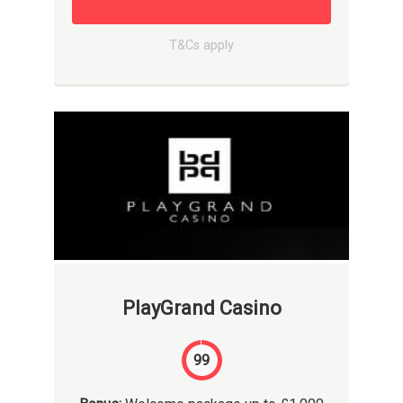
T&Cs apply
PlayGrand Casino
99