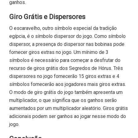
ganhos.
Giro Grátis e Dispersores
O escaravelho, outro símbolo especial da tradição
egípcia, é o símbolo dispersor do jogo. Como símbolo
dispersor, a presença do dispersor nas bobinas pode
fornecer giros extras no jogo. Um mínimo de 3
símbolos é necessário para começar a desfrutar do
recurso de giros grátis dos Segredos de Hórus. Três
dispersores no jogo fornecerão 15 giros extras e 4
símbolos fornecerão aos jogadores mais giros extras.
O modo de giro grátis do jogo também apresenta um
multiplicador, o que significa que os ganhos serão
aumentados por um multiplicador aleatório. Giros grátis
adicionais podem ser ganhos ao jogar nesse modo do
jogo.