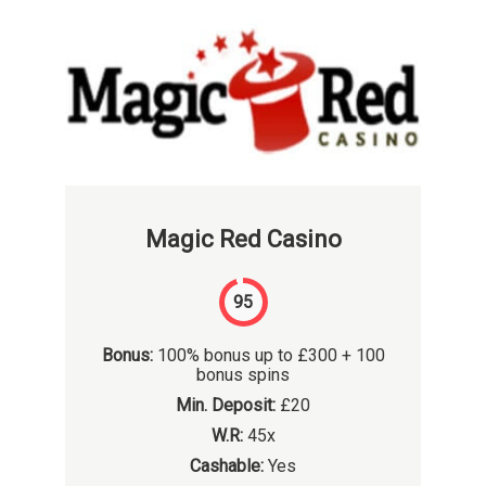
Magic Red Casino
95
Bonus:
100% bonus up to £300 + 100
bonus spins
Min. Deposit:
£20
W.R:
45x
Cashable:
Yes