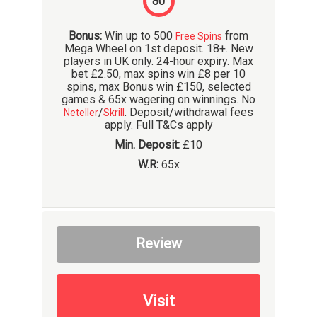
80
Bonus:
Win up to 500
from
Free Spins
Mega Wheel on 1st deposit. 18+. New
players in UK only. 24-hour expiry. Max
bet £2.50, max spins win £8 per 10
spins, max Bonus win £150, selected
games & 65x wagering on winnings. No
/
. Deposit/withdrawal fees
Neteller
Skrill
apply. Full T&Cs apply
Min. Deposit:
£10
W.R:
65x
Review
Visit