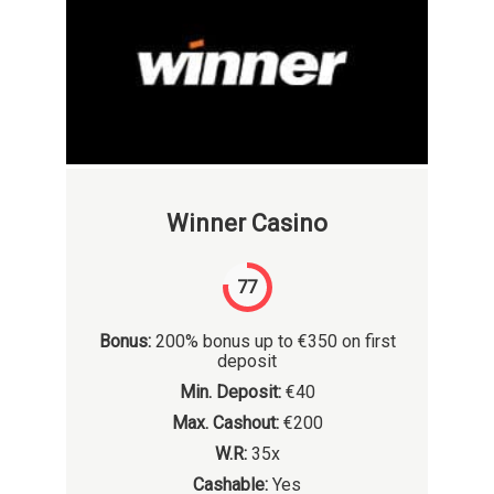
Winner Casino
77
Bonus:
200% bonus up to €350 on first
deposit
Min. Deposit:
€40
Max. Cashout:
€200
W.R:
35x
Cashable:
Yes