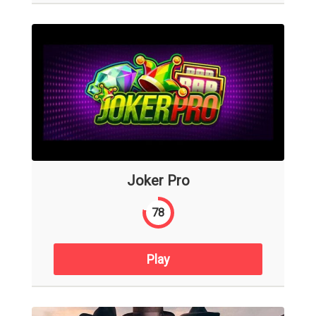
Joker Pro
78
Play