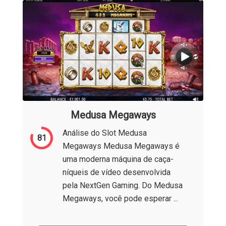
Medusa Megaways
Análise do Slot Medusa
81
Megaways Medusa Megaways é
uma moderna máquina de caça-
níqueis de vídeo desenvolvida
pela NextGen Gaming. Do Medusa
Megaways, você pode esperar ...