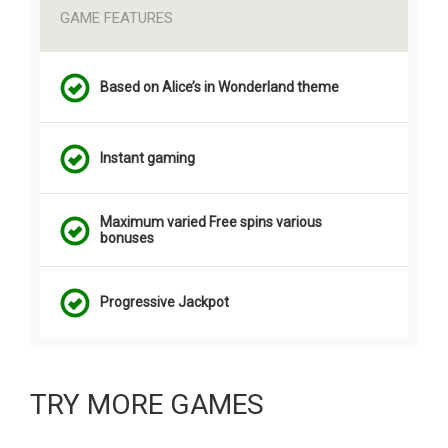
GAME FEATURES
Based on Alice’s in Wonderland theme
Instant gaming
Maximum varied Free spins various
bonuses
Progressive Jackpot
TRY MORE GAMES