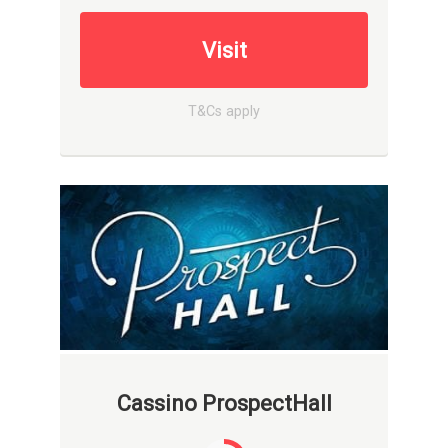
Visit
T&Cs apply
Cassino ProspectHall