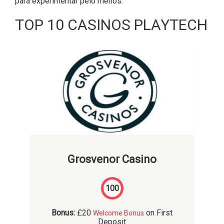
para experimentar pelo menos.
TOP 10 CASINOS PLAYTECH
Grosvenor Casino
100
Bonus:
£20
on First
Welcome Bonus
Deposit