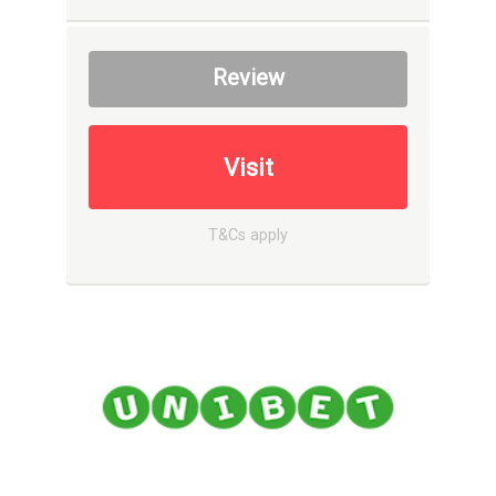
Review
Visit
T&Cs apply