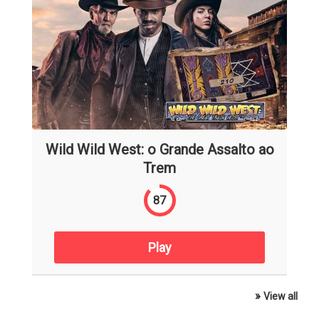
Wild Wild West: o Grande Assalto ao
Trem
87
Play
»
View all