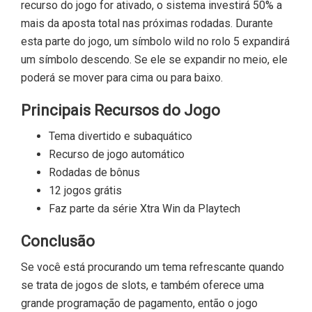
recurso do jogo for ativado, o sistema investirá 50% a
mais da aposta total nas próximas rodadas. Durante
esta parte do jogo, um símbolo wild no rolo 5 expandirá
um símbolo descendo. Se ele se expandir no meio, ele
poderá se mover para cima ou para baixo.
Principais Recursos do Jogo
Tema divertido e subaquático
Recurso de jogo automático
Rodadas de bônus
12 jogos grátis
Faz parte da série Xtra Win da Playtech
Conclusão
Se você está procurando um tema refrescante quando
se trata de jogos de slots, e também oferece uma
grande programação de pagamento, então o jogo