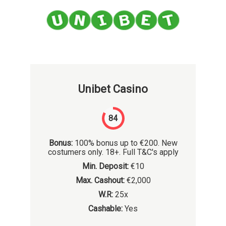
Unibet Casino
84
Bonus:
100% bonus up to €200. New
costumers only. 18+. Full T&C's apply
Min. Deposit:
€10
Max. Cashout:
€2,000
W.R:
25x
Cashable:
Yes