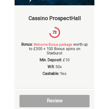
Cassino ProspectHall
73
Bonus:
worth up
Welcome Bonus package
to £300 + 100 Bonus spins on
Starburst
Min. Deposit:
£10
W.R:
50x
Cashable:
Yes
Review