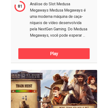
Análise do Slot Medusa
81
Megaways Medusa Megaways é
uma moderna máquina de caça-
níqueis de vídeo desenvolvida
pela NextGen Gaming. Do Medusa
Megaways, você pode esperar ...
Play