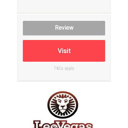
Review
Visit
T&Cs apply