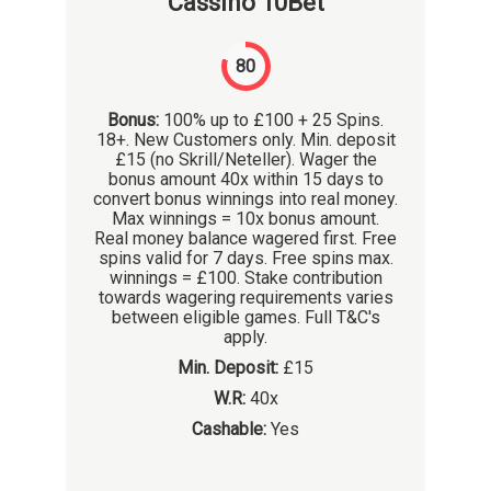
Cassino 10Bet
80
Bonus:
100% up to £100 + 25 Spins.
18+. New Customers only. Min. deposit
£15 (no Skrill/Neteller). Wager the
bonus amount 40x within 15 days to
convert bonus winnings into real money.
Max winnings = 10x bonus amount.
Real money balance wagered first. Free
spins valid for 7 days. Free spins max.
winnings = £100. Stake contribution
towards wagering requirements varies
between eligible games. Full T&C's
apply.
Min. Deposit:
£15
W.R:
40x
Cashable:
Yes