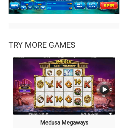
TRY MORE GAMES
Medusa Megaways