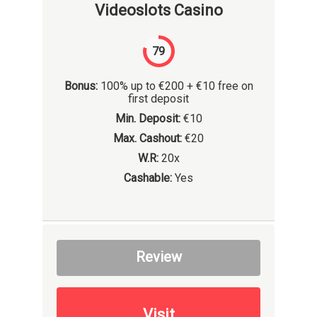
Videoslots Casino
79
Bonus:
100% up to €200 + €10 free on
first deposit
Min. Deposit:
€10
Max. Cashout:
€20
W.R:
20x
Cashable:
Yes
Review
Visit