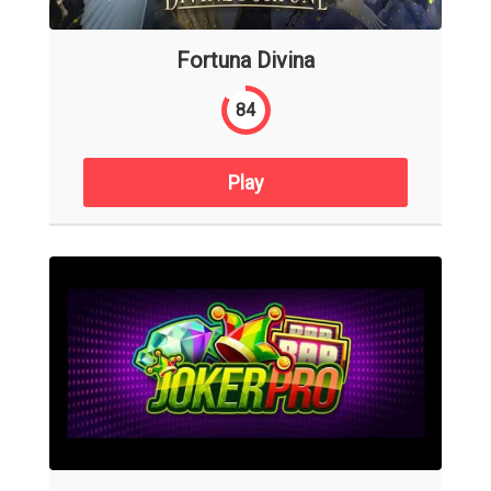
Fortuna Divina
84
Play