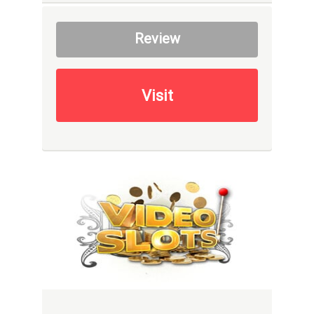
Review
Visit