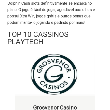
Dolphin Cash slots definitivamente se encaixa no
plano. O jogo é fácil de jogar, agradável aos olhos e
possui Xtra Win, jogos grátis e outros bônus que
podem mantê-lo jogando e pedindo por mais!
TOP 10 CASSINOS
PLAYTECH
Grosvenor Casino