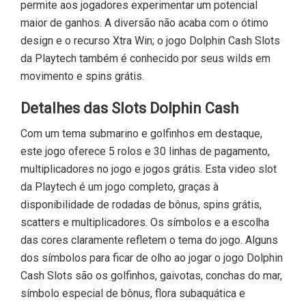
permite aos jogadores experimentar um potencial
maior de ganhos. A diversão não acaba com o ótimo
design e o recurso Xtra Win; o jogo Dolphin Cash Slots
da Playtech também é conhecido por seus wilds em
movimento e spins grátis.
Detalhes das Slots Dolphin Cash
Com um tema submarino e golfinhos em destaque,
este jogo oferece 5 rolos e 30 linhas de pagamento,
multiplicadores no jogo e jogos grátis. Esta video slot
da Playtech é um jogo completo, graças à
disponibilidade de rodadas de bônus, spins grátis,
scatters e multiplicadores. Os símbolos e a escolha
das cores claramente refletem o tema do jogo. Alguns
dos símbolos para ficar de olho ao jogar o jogo Dolphin
Cash Slots são os golfinhos, gaivotas, conchas do mar,
símbolo especial de bônus, flora subaquática e