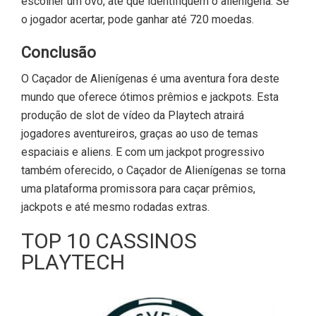
escolher um ovo, até que identifiquem o alienígena. Se
o jogador acertar, pode ganhar até 720 moedas.
Conclusão
O Caçador de Alienígenas é uma aventura fora deste
mundo que oferece ótimos prêmios e jackpots. Esta
produção de slot de vídeo da Playtech atrairá
jogadores aventureiros, graças ao uso de temas
espaciais e aliens. E com um jackpot progressivo
também oferecido, o Caçador de Alienígenas se torna
uma plataforma promissora para caçar prêmios,
jackpots e até mesmo rodadas extras.
TOP 10 CASSINOS
PLAYTECH