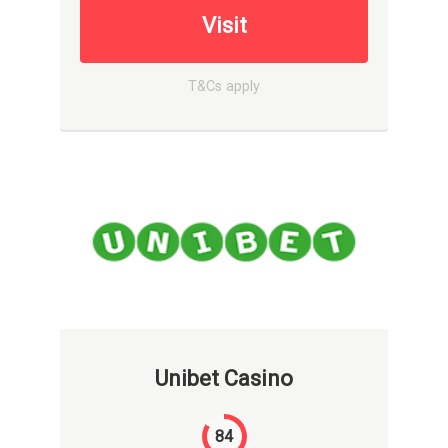
Visit
T&Cs apply
Unibet Casino
84