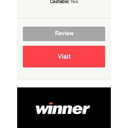
Cashable:
Yes
Review
Visit