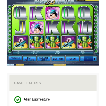
GAME FEATURES
Alien Egg feature