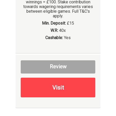
winnings = £100. Stake contribution
towards wagering requirements varies
between eligible games. Full T&C's
apply.
Min. Deposit:
£15
W.R:
40x
Cashable:
Yes
Review
Visit