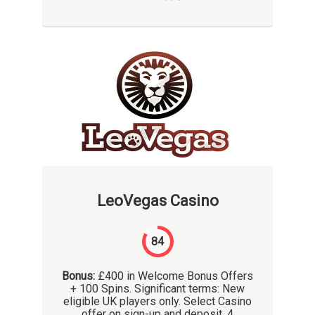
LeoVegas Casino
84
Bonus:
£400 in Welcome Bonus Offers
+ 100 Spins. Significant terms: New
eligible UK players only. Select Casino
offer on sign-up and deposit. 4