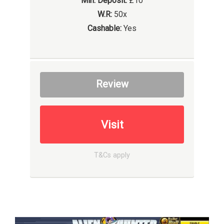
Min. Deposit:
£10
W.R:
50x
Cashable:
Yes
Review
Visit
T&Cs apply