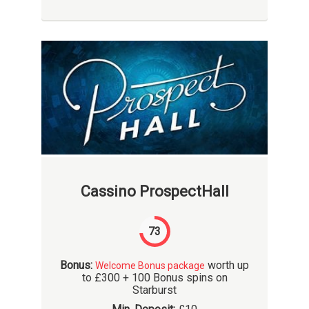
Cassino ProspectHall
73
Bonus:
worth up
Welcome Bonus package
to £300 + 100 Bonus spins on
Starburst