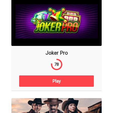
Joker Pro
78
Play