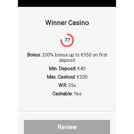
Winner Casino
77
Bonus:
200% bonus up to €350 on first
deposit
Min. Deposit:
€40
Max. Cashout:
€200
W.R:
35x
Cashable:
Yes
Review