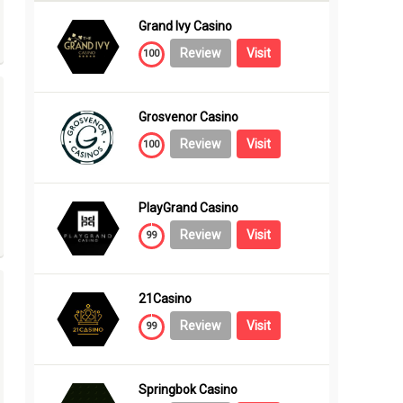
Grand Ivy Casino
Review
Visit
100
Grosvenor Casino
Review
Visit
100
PlayGrand Casino
Review
Visit
99
21Casino
Review
Visit
99
Springbok Casino