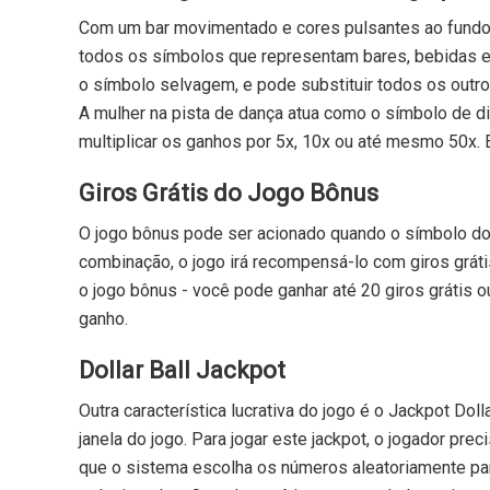
Com um bar movimentado e cores pulsantes ao fundo,
todos os símbolos que representam bares, bebidas e 
o símbolo selvagem, e pode substituir todos os outr
A mulher na pista de dança atua como o símbolo de d
multiplicar os ganhos por 5x, 10x ou até mesmo 50x. 
Giros Grátis do Jogo Bônus
O jogo bônus pode ser acionado quando o símbolo do
combinação, o jogo irá recompensá-lo com giros gráti
o jogo bônus - você pode ganhar até 20 giros grátis o
ganho.
Dollar Ball Jackpot
Outra característica lucrativa do jogo é o Jackpot Doll
janela do jogo. Para jogar este jackpot, o jogador prec
que o sistema escolha os números aleatoriamente par