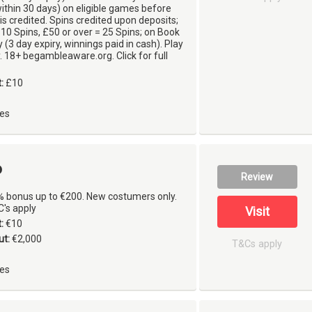
ithin 30 days) on eligible games before
is credited. Spins credited upon deposits;
10 Spins, £50 or over = 25 Spins; on Book
 (3 day expiry, winnings paid in cash). Play
. 18+ begambleaware.org. Click for full
t:
£10
es
o
Review
 bonus up to €200. New costumers only.
C's apply
Visit
t:
€10
ut:
€2,000
T&Cs apply
es