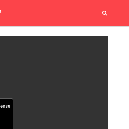
s
lease