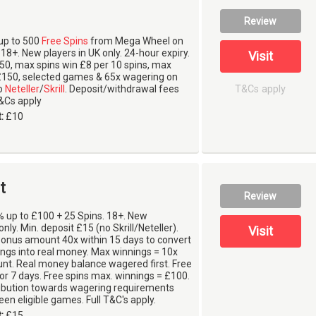
Review
up to 500
Free Spins
from Mega Wheel on
 18+. New players in UK only. 24-hour expiry.
Visit
50, max spins win £8 per 10 spins, max
£150, selected games & 65x wagering on
No
Neteller
/
Skrill
. Deposit/withdrawal fees
T&Cs apply
T&Cs apply
t:
£10
t
Review
 up to £100 + 25 Spins. 18+. New
ly. Min. deposit £15 (no Skrill/Neteller).
Visit
onus amount 40x within 15 days to convert
ngs into real money. Max winnings = 10x
t. Real money balance wagered first. Free
for 7 days. Free spins max. winnings = £100.
ibution towards wagering requirements
en eligible games. Full T&C's apply.
t:
£15