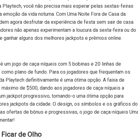
 a Playtech, você não precisa mais esperar pelas sextas-feiras
e a emoção da vida noturna. Com Uma Noite Fora de Casa da
dem agora desfrutar da experiência de festa sem sair de casa.
dores não apenas experimentam a loucura da sexta-feira ou do
 ganhar alguns dos melhores jackpots e prêmios online.
 é um jogo de caça-níqueis com 5 bobinas e 20 linhas de
 como plano de fundo. Para os jogadores que frequentam os
a Playtech definitivamente é uma ótima opção. A faixa de
m máximo de $500, dando aos jogadores de caça-níqueis a
 um jackpot progressivo, tornando-o uma ótima opção para
es jackpots da cidade. O design, os símbolos e os gráficos do
as ofertas de bônus e progressivas, o jogo de caça-níqueis Um
mentar!
Ficar de Olho