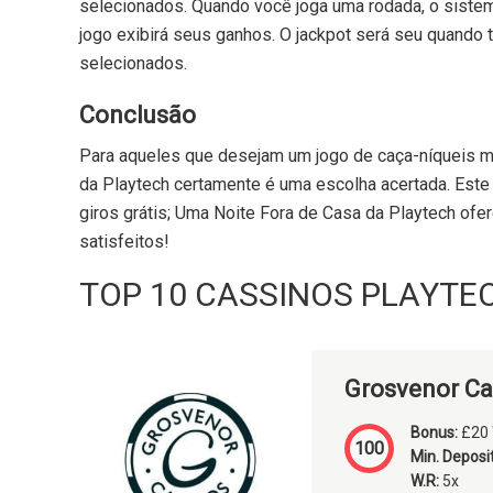
selecionados. Quando você joga uma rodada, o sistem
jogo exibirá seus ganhos. O jackpot será seu quan
selecionados.
Conclusão
Para aqueles que desejam um jogo de caça-níqueis mai
da Playtech certamente é uma escolha acertada. Est
giros grátis; Uma Noite Fora de Casa da Playtech ofe
satisfeitos!
TOP 10 CASSINOS PLAYTE
Grosvenor Ca
Bonus:
£20
100
Min. Deposi
W.R:
5x