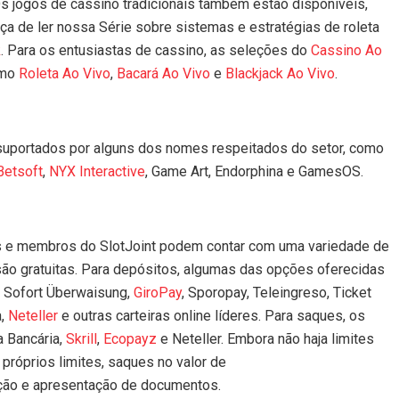
Os jogos de cassino tradicionais também estão disponíveis,
a de ler nossa Série sobre sistemas e estratégias de roleta
k
. Para os entusiastas de cassino, as seleções do
Cassino Ao
omo
Roleta Ao Vivo
,
Bacará Ao Vivo
e
Blackjack Ao Vivo
.
 suportados por alguns dos nomes respeitados do setor, como
Betsoft
,
NYX Interactive
, Game Art, Endorphina e GamesOS.
es e membros do SlotJoint podem contar com uma variedade de
ão gratuitas. Para depósitos, algumas das opções oferecidas
, Sofort Überwaisung,
GiroPay
, Sporopay, Teleingreso, Ticket
a,
Neteller
e outras carteiras online líderes. Para saques, os
a Bancária,
Skrill
,
Ecopayz
e Neteller. Embora não haja limites
róprios limites, saques no valor de
ção e apresentação de documentos.