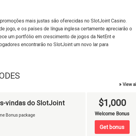
promoções mais justas são oferecidas no SlotJoint Casino.
e jogo, e os países de língua inglesa certamente apreciarão o
rece um portfólio em crescimento de jogos da NetEnt e
jogadores encontrarão no SlotJoint um novo lar para
CODES
»
View al
$1,000
s-vindas do SlotJoint
Welcome Bonus
me Bonus package
Get bonus