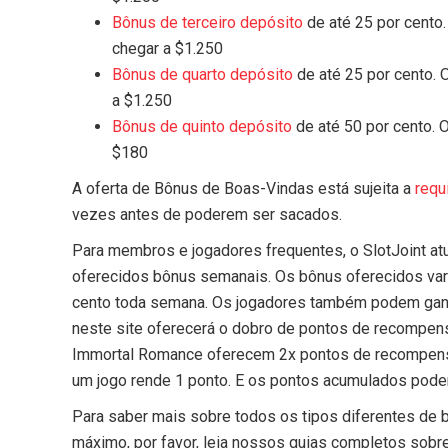
Bônus de terceiro depósito
de até 25 por cento
chegar a $1.250
Bônus de quarto depósito
de até 25 por cento. 
a $1.250
Bônus de quinto depósito
de até 50 por cento. 
$180
A oferta de Bônus de Boas-Vindas está sujeita a
requ
vezes antes de poderem ser sacados.
Para membros e jogadores frequentes, o SlotJoint 
oferecidos bônus semanais. Os bônus oferecidos var
cento toda semana. Os jogadores também podem ganha
neste site oferecerá o dobro de pontos de recompen
Immortal Romance oferecem 2x pontos de recompens
um jogo rende 1 ponto. E os pontos acumulados podem
Para saber mais sobre todos os tipos diferentes de 
máximo, por favor, leia nossos guias completos sobr