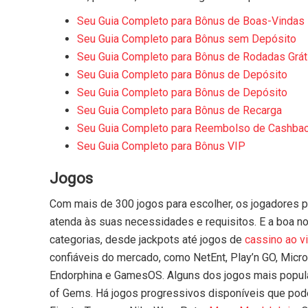
Seu Guia Completo para Bônus de Boas-Vindas
Seu Guia Completo para Bônus sem Depósito
Seu Guia Completo para Bônus de Rodadas Grát
Seu Guia Completo para Bônus de Depósito
Seu Guia Completo para Bônus de Depósito
Seu Guia Completo para Bônus de Recarga
Seu Guia Completo para Reembolso de Cashba
Seu Guia Completo para Bônus VIP
Jogos
Com mais de 300 jogos para escolher, os jogadores p
atenda às suas necessidades e requisitos. E a boa n
categorias, desde jackpots até jogos de
cassino ao v
confiáveis do mercado, como NetEnt, Play’n GO, Micro
Endorphina e GamesOS. Alguns dos jogos mais popul
of Gems. Há jogos progressivos disponíveis que po