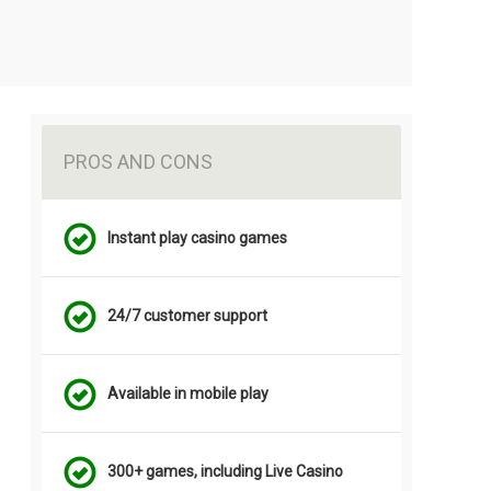
PROS AND CONS
Instant play casino games
24/7 customer support
Available in mobile play
300+ games, including Live Casino