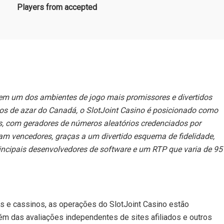
Players from
accepted
 em um dos ambientes de jogo mais promissores e divertidos
gos de azar do Canadá, o SlotJoint Casino é posicionado como
s, com geradores de números aleatórios credenciados por
rnam vencedores, graças a um divertido esquema de fidelidade,
incipais desenvolvedores de software e um RTP que varia de 95
is e cassinos, as operações do SlotJoint Casino estão
ém das avaliações independentes de sites afiliados e outros