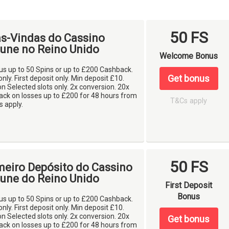
50 FS
s-Vindas do Cassino
une no Reino Unido
Welcome Bonus
 up to 50 Spins or up to £200 Cashback.
Get bonus
ly. First deposit only. Min deposit £10.
 Selected slots only. 2x conversion. 20x
ck on losses up to £200 for 48 hours from
T&Cs apply
's apply.
50 FS
meiro Depósito do Cassino
une do Reino Unido
First Deposit
Bonus
 up to 50 Spins or up to £200 Cashback.
ly. First deposit only. Min deposit £10.
 Selected slots only. 2x conversion. 20x
Get bonus
ck on losses up to £200 for 48 hours from