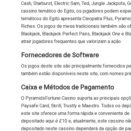
Cash, Starburst, Electric Sam, Ted, Jungle Jackpots,
cassino temático do Egito, os jogadores podem espera
temáticos do Egito apresenta Cleopatra Plus, Pyramid
Riches. Os jogos de mesa tradicionais também são o
Blackjack, Blackjack Perfect Pairs, Blackjack One e 
atrair jogadores frequentes que valorizam a ação.
Fornecedores de Software
Os jogos deste site são principalmente fornecidos 
também estão disponíveis neste site, com nomes pri
Caixa e Métodos de Pagamento
O PyramidsFortune Casino suporta as principais opçõe
Paysafe Card, Skrill, Trustly e Maestro. Todos os dep
este site oferece uma forma rápida e conveniente de 
depositado aqui é £10 e, atualmente, este cassino n
depositado neste cassino dependerá da opção de pag