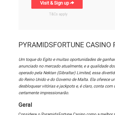
Visit & Sign up
T&Cs apply
PYRAMIDSFORTUNE CASINO 
Um toque do Egito e muitas oportunidades de ganhar
anunciado no mercado atualmente, e a qualidade dos
operado pela Nektan (Gibraltar) Limited, essa diver
do Reino Unido e do Governo de Malta. Ela oferece 
desbloquear vitórias e jackpots e, é claro, conta com
certamente impressionarão.
Geral
Considere o PyramidsFortune Casino como a melhor pl