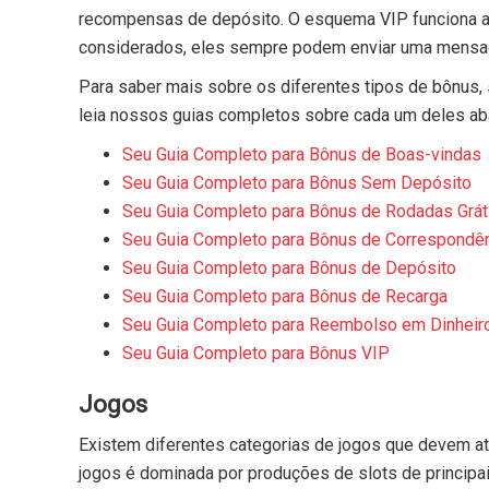
recompensas de depósito. O esquema VIP funciona ap
considerados, eles sempre podem enviar uma mensag
Para saber mais sobre os diferentes tipos de bônus,
leia nossos guias completos sobre cada um deles ab
Seu Guia Completo para Bônus de Boas-vindas
Seu Guia Completo para Bônus Sem Depósito
Seu Guia Completo para Bônus de Rodadas Grát
Seu Guia Completo para Bônus de Correspondê
Seu Guia Completo para Bônus de Depósito
Seu Guia Completo para Bônus de Recarga
Seu Guia Completo para Reembolso em Dinheir
Seu Guia Completo para Bônus VIP
Jogos
Existem diferentes categorias de jogos que devem ate
jogos é dominada por produções de slots de principai