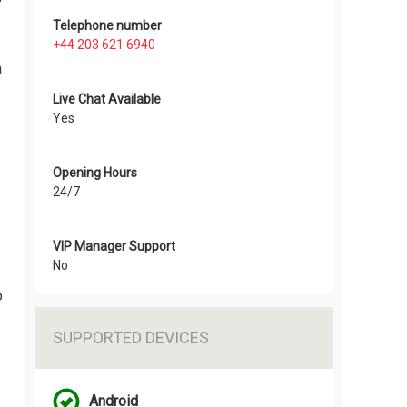
Telephone number
+44 203 621 6940
a
Live Chat Available
Yes
Opening Hours
24/7
VIP Manager Support
No
o
SUPPORTED DEVICES
Android