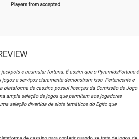
Players from
accepted
REVIEW
 jackpots e acumular fortuna. É assim que o PyramidsFortune é
 jogos e serviços claramente demonstram isso. Pertencente e
tida plataforma de cassino possui licenças da Comissão de Jogo
uma ampla seleção de jogos que permitem aos jogadores
 uma seleção divertida de slots temáticos do Egito que
ataforma de cassino para conferir quando se trata de jogos de