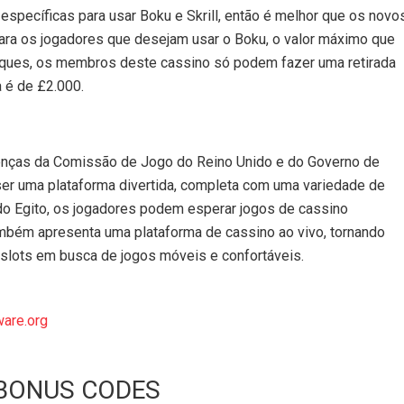
specíficas para usar Boku e Skrill, então é melhor que os novo
ara os jogadores que desejam usar o Boku, o valor máximo que
aques, os membros deste cassino só podem fazer uma retirada
a é de £2.000.
icenças da Comissão de Jogo do Reino Unido e do Governo de
 ser uma plataforma divertida, completa com uma variedade de
do Egito, os jogadores podem esperar jogos de cassino
ambém apresenta uma plataforma de cassino ao vivo, tornando
 slots em busca de jogos móveis e confortáveis.
are.org
BONUS CODES