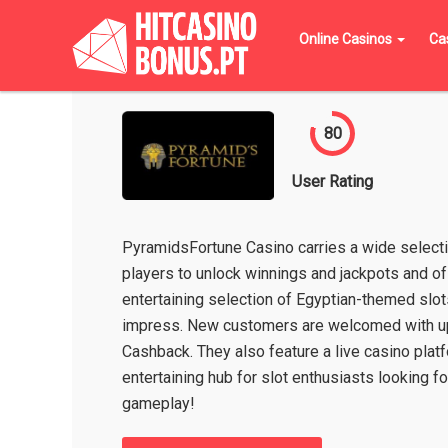
Online Casinos
Ca
80
User Rating
PyramidsFortune Casino carries a wide selecti
players to unlock winnings and jackpots and of
entertaining selection of Egyptian-themed slots 
impress. New customers are welcomed with up
Cashback. They also feature a live casino plat
entertaining hub for slot enthusiasts looking 
gameplay!