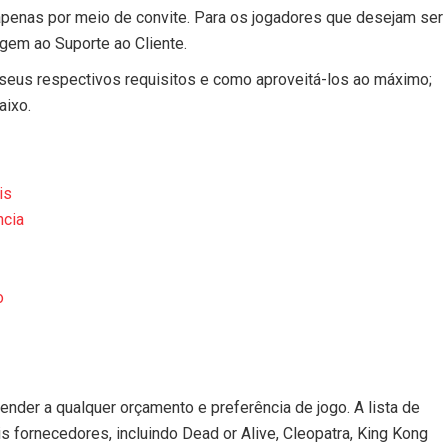
enas por meio de convite. Para os jogadores que desejam ser
em ao Suporte ao Cliente.
 seus respectivos requisitos e como aproveitá-los ao máximo;
aixo.
is
ncia
o
nder a qualquer orçamento e preferência de jogo. A lista de
s fornecedores, incluindo Dead or Alive, Cleopatra, King Kong