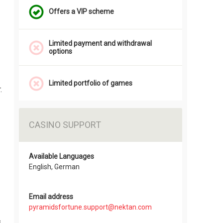
Offers a VIP scheme
Limited payment and withdrawal
options
Limited portfolio of games
.
CASINO SUPPORT
Available Languages
English, German
Email address
pyramidsfortune.support@nektan.com
s