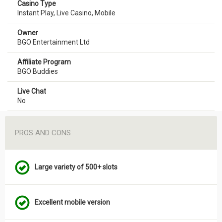
Casino Type
Instant Play
,
Live Casino
,
Mobile
Owner
BGO Entertainment Ltd
Affiliate Program
BGO Buddies
Live Chat
No
PROS AND CONS
Large variety of 500+ slots
Excellent mobile version