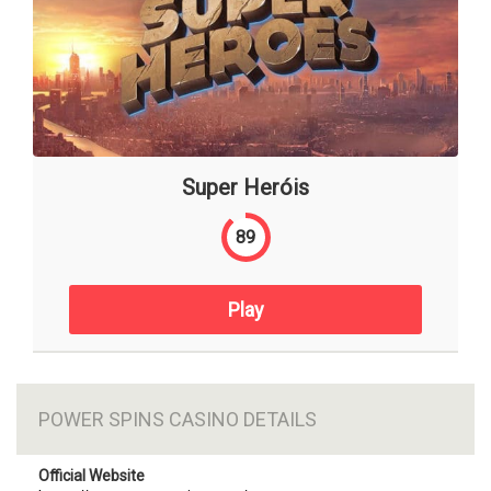
Super Heróis
89
Play
POWER SPINS CASINO DETAILS
Official Website