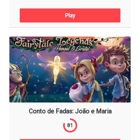
Play
Conto de Fadas: João e Maria
81