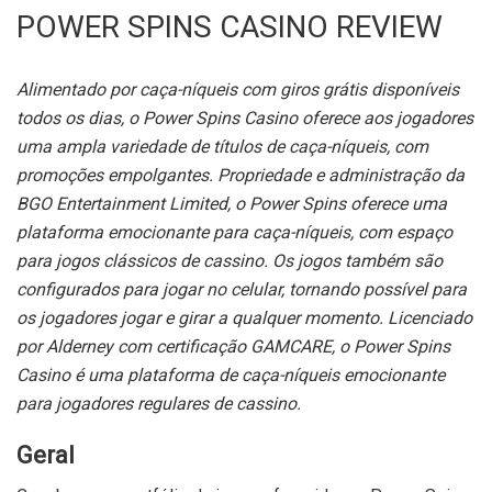
POWER SPINS CASINO REVIEW
Alimentado por caça-níqueis com giros grátis disponíveis
todos os dias, o Power Spins Casino oferece aos jogadores
uma ampla variedade de títulos de caça-níqueis, com
promoções empolgantes. Propriedade e administração da
BGO Entertainment Limited, o Power Spins oferece uma
plataforma emocionante para caça-níqueis, com espaço
para jogos clássicos de cassino. Os jogos também são
configurados para jogar no celular, tornando possível para
os jogadores jogar e girar a qualquer momento. Licenciado
por Alderney com certificação GAMCARE, o Power Spins
Casino é uma plataforma de caça-níqueis emocionante
para jogadores regulares de cassino.
Geral