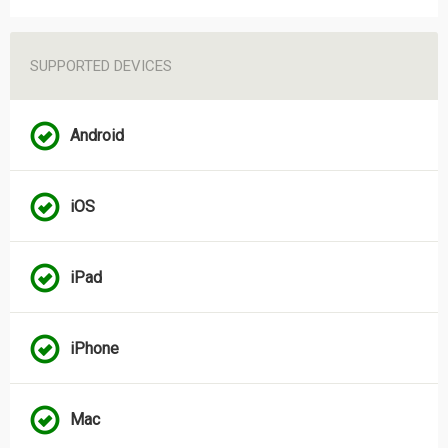
SUPPORTED DEVICES
Android
iOS
iPad
iPhone
Mac