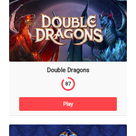
Double Dragons
87
Play