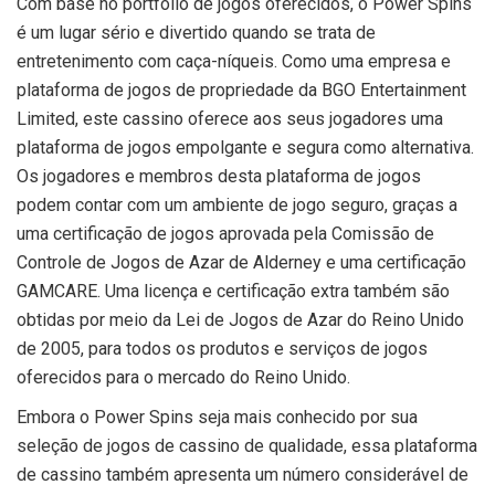
Com base no portfólio de jogos oferecidos, o Power Spins
é um lugar sério e divertido quando se trata de
entretenimento com caça-níqueis. Como uma empresa e
plataforma de jogos de propriedade da BGO Entertainment
Limited, este cassino oferece aos seus jogadores uma
plataforma de jogos empolgante e segura como alternativa.
Os jogadores e membros desta plataforma de jogos
podem contar com um ambiente de jogo seguro, graças a
uma certificação de jogos aprovada pela Comissão de
Controle de Jogos de Azar de Alderney e uma certificação
GAMCARE. Uma licença e certificação extra também são
obtidas por meio da Lei de Jogos de Azar do Reino Unido
de 2005, para todos os produtos e serviços de jogos
oferecidos para o mercado do Reino Unido.
Embora o Power Spins seja mais conhecido por sua
seleção de jogos de cassino de qualidade, essa plataforma
de cassino também apresenta um número considerável de