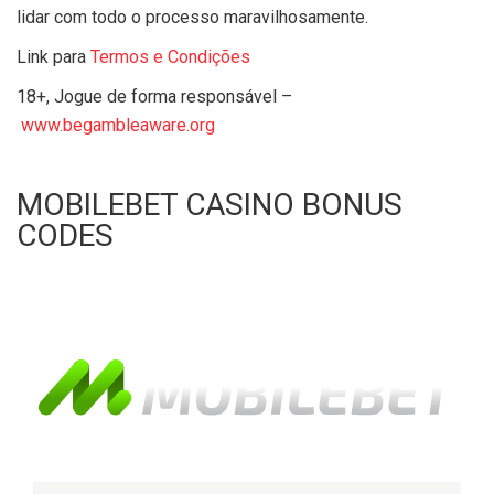
lidar com todo o processo maravilhosamente.
Link para
Termos e Condições
18+, Jogue de forma responsável –
www.begambleaware.org
MOBILEBET CASINO BONUS
CODES