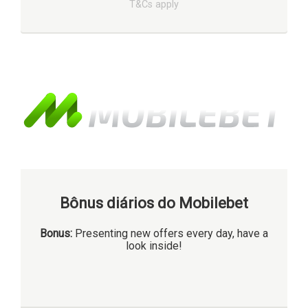
T&Cs apply
Bônus diários do Mobilebet
Bonus:
Presenting new offers every day, have a
look inside!