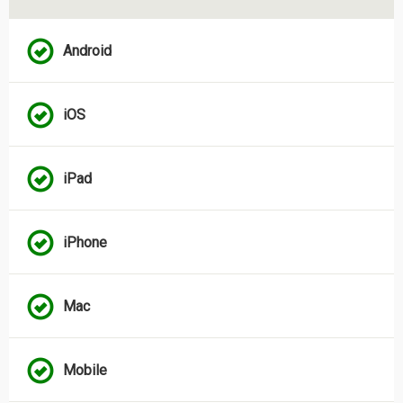
Android
iOS
iPad
iPhone
Mac
Mobile