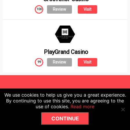
Review
Visit
100
PlayGrand Casino
Review
Visit
99
We use cookies to help us give you a great experience.
By continuing to use this site, you are agreeing to the
use of cookies.
Read more
CONTINUE
Online Casinos