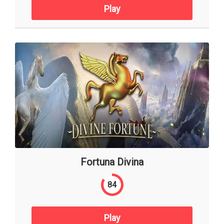
Play
Fortuna Divina
84
Play