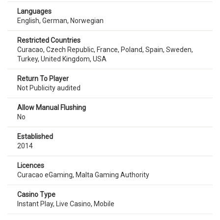
Languages
English
,
German
,
Norwegian
Restricted Countries
Curacao
,
Czech Republic
,
France
,
Poland
,
Spain
,
Sweden
,
Turkey
,
United Kingdom
,
USA
Return To Player
Not Publicity audited
Allow Manual Flushing
No
Established
2014
Licences
Curacao eGaming
,
Malta Gaming Authority
Casino Type
Instant Play
,
Live Casino
,
Mobile