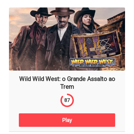
Wild Wild West: o Grande Assalto ao
Trem
87
Play