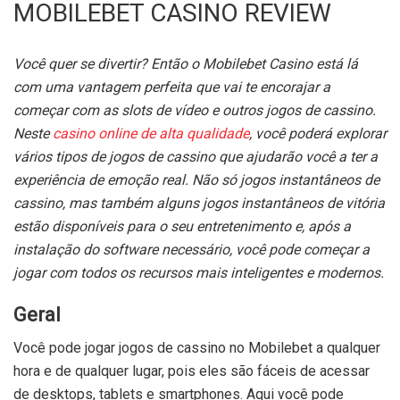
MOBILEBET CASINO REVIEW
Você quer se divertir? Então o Mobilebet Casino está lá
com uma vantagem perfeita que vai te encorajar a
começar com as slots de vídeo e outros jogos de cassino.
Neste
casino online de alta qualidade
, você poderá explorar
vários tipos de jogos de cassino que ajudarão você a ter a
experiência de emoção real. Não só jogos instantâneos de
cassino, mas também alguns jogos instantâneos de vitória
estão disponíveis para o seu entretenimento e, após a
instalação do software necessário, você pode começar a
jogar com todos os recursos mais inteligentes e modernos.
Geral
Você pode jogar jogos de cassino no Mobilebet a qualquer
hora e de qualquer lugar, pois eles são fáceis de acessar
de desktops, tablets e smartphones. Aqui você pode