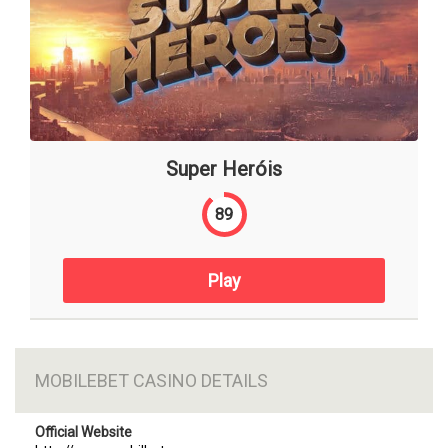
Super Heróis
89
Play
MOBILEBET CASINO DETAILS
Official Website