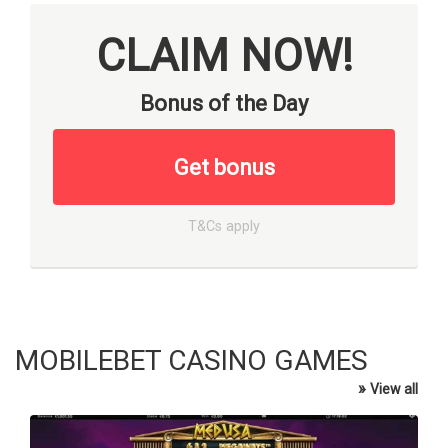
CLAIM NOW!
Bonus of the Day
Get bonus
T&Cs apply
MOBILEBET CASINO GAMES
»
View all