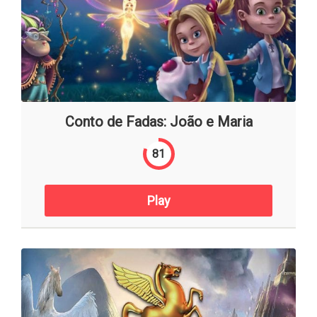
Conto de Fadas: João e Maria
81
Play