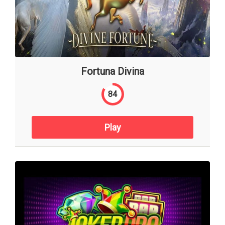
Fortuna Divina
84
Play