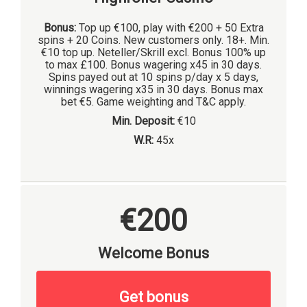
Bonus:
Top up €100, play with €200 + 50 Extra
spins + 20 Coins. New customers only. 18+. Min.
€10 top up. Neteller/Skrill excl. Bonus 100% up
to max £100. Bonus wagering x45 in 30 days.
Spins payed out at 10 spins p/day x 5 days,
winnings wagering x35 in 30 days. Bonus max
bet €5. Game weighting and T&C apply.
Min. Deposit:
€10
W.R:
45x
€200
Welcome Bonus
Get bonus