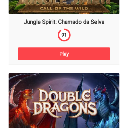
Jungle Spirit: Chamado da Selva
91
Play