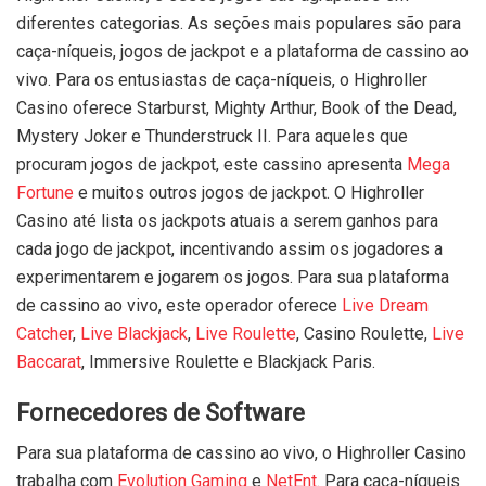
diferentes categorias. As seções mais populares são para
caça-níqueis, jogos de jackpot e a plataforma de cassino ao
vivo. Para os entusiastas de caça-níqueis, o Highroller
Casino oferece Starburst, Mighty Arthur, Book of the Dead,
Mystery Joker e Thunderstruck II. Para aqueles que
procuram jogos de jackpot, este cassino apresenta
Mega
Fortune
e muitos outros jogos de jackpot. O Highroller
Casino até lista os jackpots atuais a serem ganhos para
cada jogo de jackpot, incentivando assim os jogadores a
experimentarem e jogarem os jogos. Para sua plataforma
de cassino ao vivo, este operador oferece
Live Dream
Catcher
,
Live Blackjack
,
Live Roulette
, Casino Roulette,
Live
Baccarat
, Immersive Roulette e Blackjack Paris.
Fornecedores de Software
Para sua plataforma de cassino ao vivo, o Highroller Casino
trabalha com
Evolution Gaming
e
NetEnt
. Para caça-níqueis