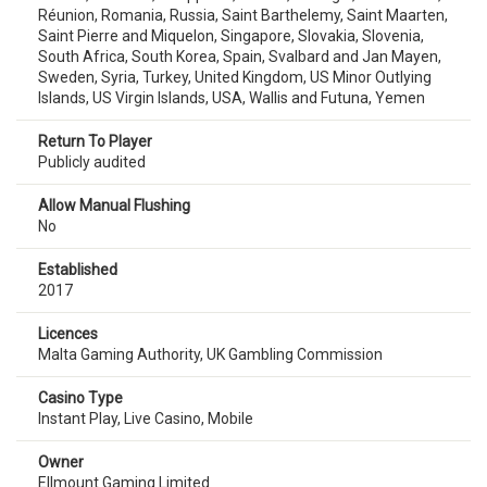
Réunion
,
Romania
,
Russia
,
Saint Barthelemy
,
Saint Maarten
,
Saint Pierre and Miquelon
,
Singapore
,
Slovakia
,
Slovenia
,
South Africa
,
South Korea
,
Spain
,
Svalbard and Jan Mayen
,
Sweden
,
Syria
,
Turkey
,
United Kingdom
,
US Minor Outlying
Islands
,
US Virgin Islands
,
USA
,
Wallis and Futuna
,
Yemen
Return To Player
Publicly audited
Allow Manual Flushing
No
Established
2017
Licences
Malta Gaming Authority
,
UK Gambling Commission
Casino Type
Instant Play
,
Live Casino
,
Mobile
Owner
Ellmount Gaming Limited