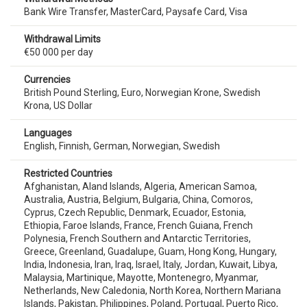
Bank Wire Transfer
,
MasterCard
,
Paysafe Card
,
Visa
Withdrawal Limits
€50 000 per day
Currencies
British Pound Sterling
,
Euro
,
Norwegian Krone
,
Swedish
Krona
,
US Dollar
Languages
English
,
Finnish
,
German
,
Norwegian
,
Swedish
Restricted Countries
Afghanistan
,
Aland Islands
,
Algeria
,
American Samoa
,
Australia
,
Austria
,
Belgium
,
Bulgaria
,
China
,
Comoros
,
Cyprus
,
Czech Republic
,
Denmark
,
Ecuador
,
Estonia
,
Ethiopia
,
Faroe Islands
,
France
,
French Guiana
,
French
Polynesia
,
French Southern and Antarctic Territories
,
Greece
,
Greenland
,
Guadalupe
,
Guam
,
Hong Kong
,
Hungary
,
India
,
Indonesia
,
Iran
,
Iraq
,
Israel
,
Italy
,
Jordan
,
Kuwait
,
Libya
,
Malaysia
,
Martinique
,
Mayotte
,
Montenegro
,
Myanmar
,
Netherlands
,
New Caledonia
,
North Korea
,
Northern Mariana
Islands
,
Pakistan
,
Philippines
,
Poland
,
Portugal
,
Puerto Rico
,