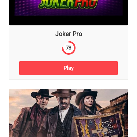
Joker Pro
78
Play