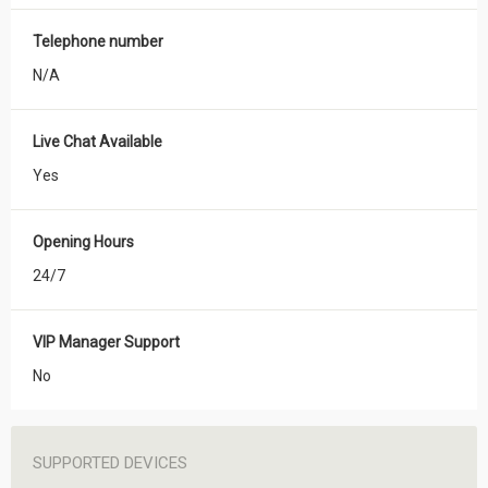
Telephone number
N/A
Live Chat Available
Yes
Opening Hours
24/7
VIP Manager Support
No
SUPPORTED DEVICES