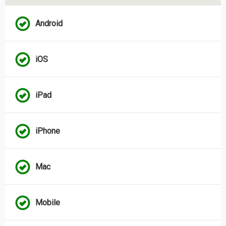
Android
iOS
iPad
iPhone
Mac
Mobile