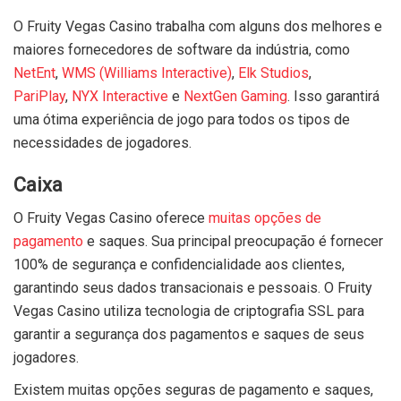
O Fruity Vegas Casino trabalha com alguns dos melhores e
maiores fornecedores de software da indústria, como
NetEnt
,
WMS (Williams Interactive)
,
Elk Studios
,
PariPlay
,
NYX Interactive
e
NextGen Gaming
. Isso garantirá
uma ótima experiência de jogo para todos os tipos de
necessidades de jogadores.
Caixa
O Fruity Vegas Casino oferece
muitas opções de
pagamento
e saques. Sua principal preocupação é fornecer
100% de segurança e confidencialidade aos clientes,
garantindo seus dados transacionais e pessoais. O Fruity
Vegas Casino utiliza tecnologia de criptografia SSL para
garantir a segurança dos pagamentos e saques de seus
jogadores.
Existem muitas opções seguras de pagamento e saques,