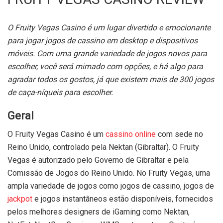
O Fruity Vegas Casino é um lugar divertido e emocionante
para jogar jogos de cassino em desktop e dispositivos
móveis. Com uma grande variedade de jogos novos para
escolher, você será mimado com opções, e há algo para
agradar todos os gostos, já que existem mais de 300 jogos
de caça-níqueis para escolher.
Geral
O Fruity Vegas Casino é um
cassino online
com sede no
Reino Unido, controlado pela Nektan (Gibraltar). O Fruity
Vegas é autorizado pelo Governo de Gibraltar e pela
Comissão de Jogos do Reino Unido. No Fruity Vegas, uma
ampla variedade de jogos como jogos de cassino, jogos de
jackpot
e jogos instantâneos estão disponíveis, fornecidos
pelos melhores designers de iGaming como Nektan,