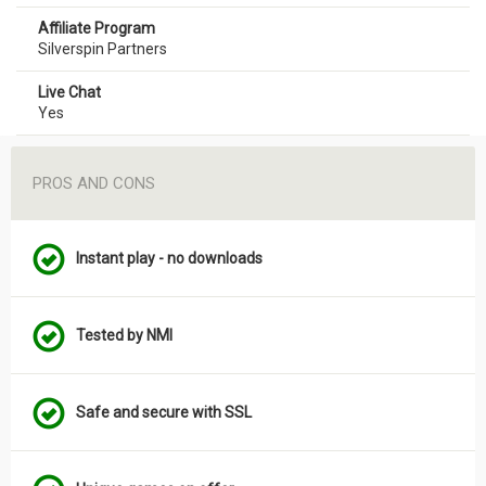
Affiliate Program
Silverspin Partners
Live Chat
Yes
PROS AND CONS
Instant play - no downloads
Tested by NMI
Safe and secure with SSL