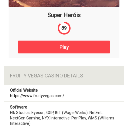
Super Heróis
89
Play
FRUITY VEGAS CASINO DETAILS
Official Website
https://www.fruityvegas.com/
Software
Elk Studios
,
Eyecon
,
GGP
,
IGT (WagerWorks)
,
NetEnt
,
NextGen Gaming
,
NYX Interactive
,
PariPlay
,
WMS (Williams
Interactive)