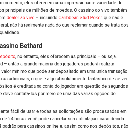
 um momento, eles oferecem uma impressionante variedade de
ios principais de milhões de moedas. O cassino ao vivo também
 com
dealer ao vivo
– incluindo
Caribbean Stud Poker
, que não é
geral, não há realmente nada do que reclamar quando se trata do
qualidade.
assino Bethard
epósito
, no entanto, eles oferecem as principais – ou seja,
ard – então a grande maioria dos jogadores poderá realizar
O valor mínimo que pode ser depositado em uma única transação
xas adicionais, o que é algo absolutamente fantástico de se ver
sitos é creditada na conta do jogador em questão de segundos
ê deve contatá-los por meio de uma das várias opções de
nte fácil de usar e todas as solicitações são processadas em
 de 24 horas, você pode cancelar sua solicitação, caso decida
 é padrão para cassinos online e, assim como nos depósitos, nã