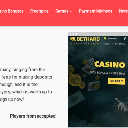
sino Bonuses
Free spins
Games
Payment Methods
New
 many, ranging from the
f fees for making deposits
hough, and it is the
yers, which is worth up to
sign up now!
Players from
accepted