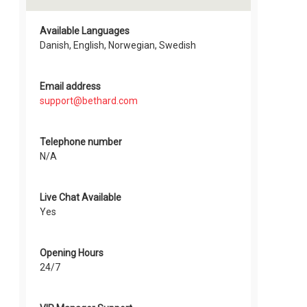
Available Languages
Danish, English, Norwegian, Swedish
Email address
support@bethard.com
Telephone number
N/A
Live Chat Available
Yes
Opening Hours
24/7