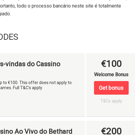
ortanto, todo o processo bancário neste site é totalmente
giado.
ODES
€100
s-vindas do Cassino
Welcome Bonus
 to €100. This offer does not apply to
Get bonus
ames. Full T&C's apply.
T&Cs apply
€200
sino Ao Vivo do Bethard