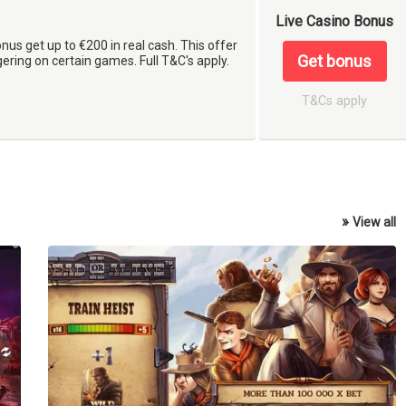
Live Casino Bonus
nus get up to €200 in real cash. This offer
Get bonus
ering on certain games. Full T&C's apply.
T&Cs apply
»
View all