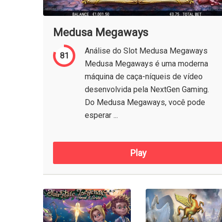
Medusa Megaways
Análise do Slot Medusa Megaways
81
Medusa Megaways é uma moderna
máquina de caça-níqueis de vídeo
desenvolvida pela NextGen Gaming.
Do Medusa Megaways, você pode
esperar ...
Play