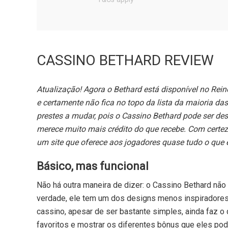
CASSINO BETHARD REVIEW
Atualização! Agora o Bethard está disponível no Rei
e certamente não fica no topo da lista da maioria da
prestes a mudar, pois o Cassino Bethard pode ser d
merece muito mais crédito do que recebe. Com certez
um site que oferece aos jogadores quase tudo o que 
Básico, mas funcional
Não há outra maneira de dizer: o Cassino Bethard nã
verdade, ele tem um dos designs menos inspiradore
cassino, apesar de ser bastante simples, ainda faz o 
favoritos e mostrar os diferentes bônus que eles po