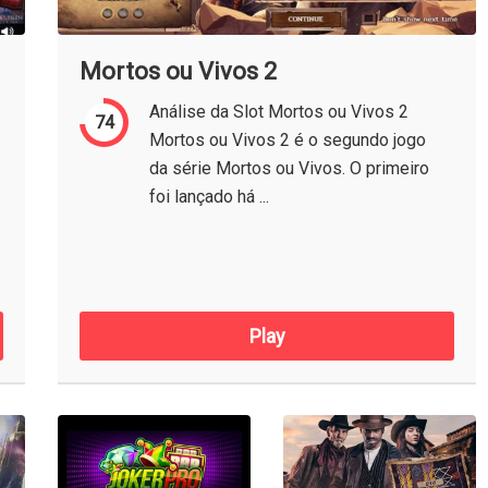
Mortos ou Vivos 2
Análise da Slot Mortos ou Vivos 2
74
Mortos ou Vivos 2 é o segundo jogo
da série Mortos ou Vivos. O primeiro
foi lançado há ...
Play