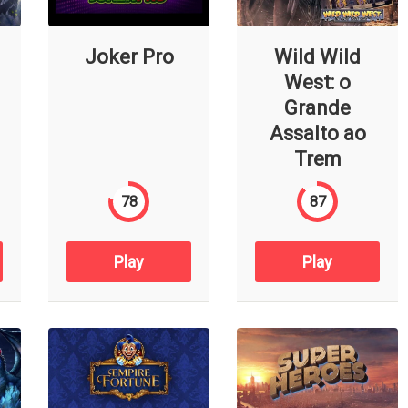
Joker Pro
Wild Wild
West: o
Grande
Assalto ao
Trem
78
87
Play
Play