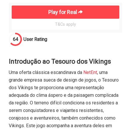
Play for Real
T&Cs apply
User Rating
64
Introdução ao Tesouro dos Vikings
Uma oferta clássica escandinava da
NetEnt
, uma
grande empresa sueca de design de jogos, o Tesouro
dos Vikings te proporciona uma representação
adequada do clima áspero e da paisagem complicada
da região. O terreno difícil condiciona os residentes a
serem conquistadores e viajantes resistentes,
corajosos e aventureiros, também conhecidos como
Vikings. Este jogo acompanha a aventura deles em