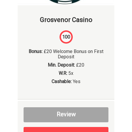
Grosvenor Casino
100
Bonus:
£20 Welcome Bonus on First
Deposit
Min. Deposit:
£20
W.R:
5x
Cashable:
Yes
Review