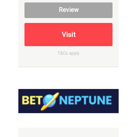
Review
Visit
T&Cs apply