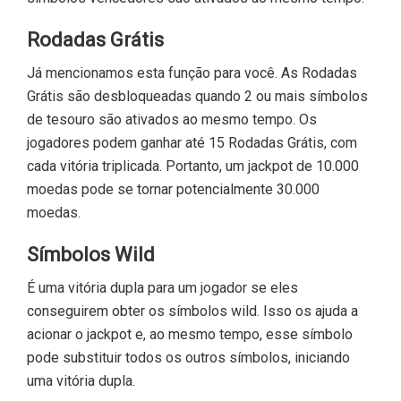
Rodadas Grátis
Já mencionamos esta função para você. As Rodadas
Grátis são desbloqueadas quando 2 ou mais símbolos
de tesouro são ativados ao mesmo tempo. Os
jogadores podem ganhar até 15 Rodadas Grátis, com
cada vitória triplicada. Portanto, um jackpot de 10.000
moedas pode se tornar potencialmente 30.000
moedas.
Símbolos Wild
É uma vitória dupla para um jogador se eles
conseguirem obter os símbolos wild. Isso os ajuda a
acionar o jackpot e, ao mesmo tempo, esse símbolo
pode substituir todos os outros símbolos, iniciando
uma vitória dupla.