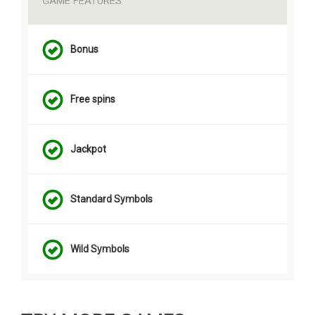
GAME FEATURES
Bonus
Free spins
Jackpot
Standard Symbols
Wild Symbols