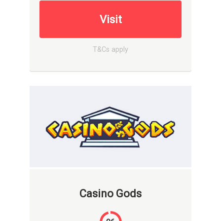
Visit
T&Cs apply
Casino Gods