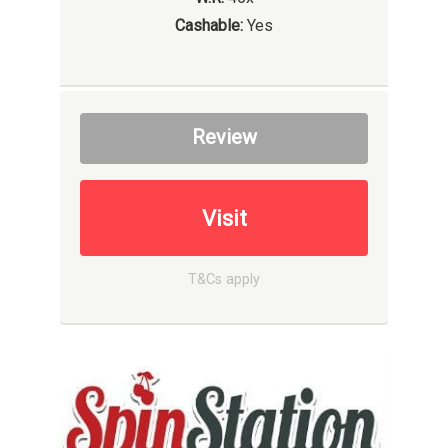
Cashable:
Yes
Review
Visit
T&Cs apply