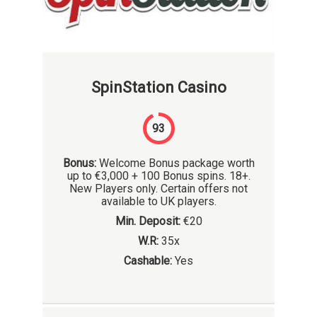
SpinStation Casino
93
Bonus:
Welcome Bonus package worth
up to €3,000 + 100 Bonus spins. 18+.
New Players only. Certain offers not
available to UK players.
Min. Deposit:
€20
W.R:
35x
Cashable:
Yes