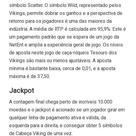
símbolo Scatter. O símbolo Wild, representado pelos
Vikings, permite dobrar os ganhos e a perspectiva de
retorno para os jogadores é uma das maiores da
indústria. A média de RTP é calculada em 95,9%. Este é
um pagamento padrão que se espera de um jogo da
NetEnt e amplia a experiência geral de jogo. Os níveis
de aposta neste jogo de caça-níqueis Tesouro dos
Vikings são mais ou menos ajustáveis. A aposta
mínima é bastante baixa, cerca de 0,01, e a aposta
máxima é de 37,50.
Jackpot
A contagem final chega perto de incríveis 10.000
moedas e o jackpot é acionado se um jogador girar em
qualquer linha de pagamento ativa e válida, da
esquerda para a direita, e conseguir obter 5 símbolos
de Cabeça Viking de uma vez.