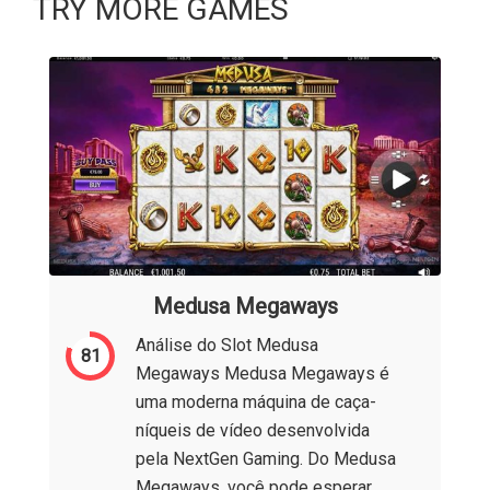
TRY MORE GAMES
Medusa Megaways
Análise do Slot Medusa
81
Megaways Medusa Megaways é
uma moderna máquina de caça-
níqueis de vídeo desenvolvida
pela NextGen Gaming. Do Medusa
Megaways, você pode esperar ...