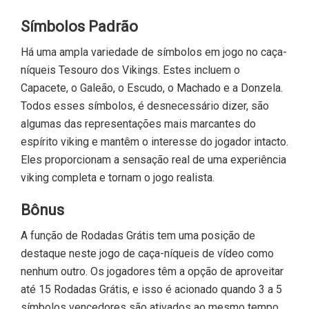
Símbolos Padrão
Há uma ampla variedade de símbolos em jogo no caça-
níqueis Tesouro dos Vikings. Estes incluem o
Capacete, o Galeão, o Escudo, o Machado e a Donzela.
Todos esses símbolos, é desnecessário dizer, são
algumas das representações mais marcantes do
espírito viking e mantêm o interesse do jogador intacto.
Eles proporcionam a sensação real de uma experiência
viking completa e tornam o jogo realista.
Bônus
A função de Rodadas Grátis tem uma posição de
destaque neste jogo de caça-níqueis de vídeo como
nenhum outro. Os jogadores têm a opção de aproveitar
até 15 Rodadas Grátis, e isso é acionado quando 3 a 5
símbolos vencedores são ativados ao mesmo tempo.