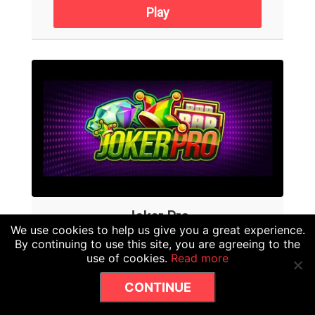
Play
Joker Pro
We use cookies to help us give you a great experience.
By continuing to use this site, you are agreeing to the
78
use of cookies.
Read more
CONTINUE
Play