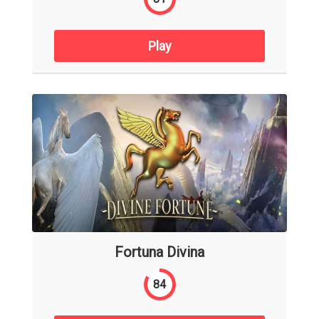
Play
Fortuna Divina
84