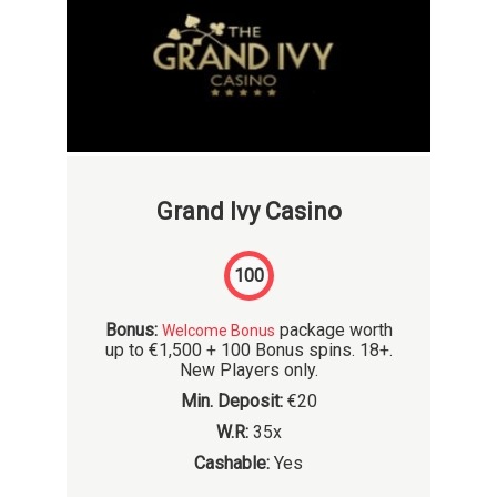
Grand Ivy Casino
100
Bonus:
package worth
Welcome Bonus
up to €1,500 + 100 Bonus spins. 18+.
New Players only.
Min. Deposit:
€20
W.R:
35x
Cashable:
Yes