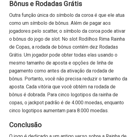
Bônus e Rodadas Grátis
Outra função única do símbolo da coroa é que ele atua
como um símbolo de bônus. Além de pagar aos
jogadores pelo scatter, o símbolo da coroa pode ativar
o bônus do jogo de slot. No slot Rodilhos Rima Rainha
de Copas, a rodada de bônus contém dez Rodadas
Grátis. Um jogador pode obter todas elas usando o
mesmo tamanho de aposta e opções de linha de
pagamento como antes da ativação da rodada de
bônus. Portanto, você não precisa reduzir o tamanho da
aposta. Cada vitória que você obtém na rodada de
bônus é dobrada. Para cinco logotipos da rainha de
copas, o jackpot padrão é de 4.000 moedas, enquanto
cinco logotipos aumentam para 8.000 moedas.
Conclusão
O jogo é dedicado a um antigo verso sobre a Rainha de