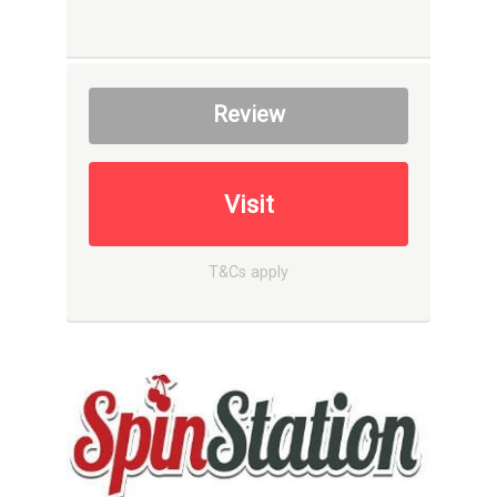
Review
Visit
T&Cs apply