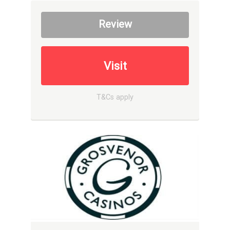
Review
Visit
T&Cs apply