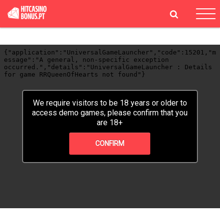
Tog
navi
We require visitors to be 18 years or older to
access demo games, please confirm that you
are 18+
CONFIRM