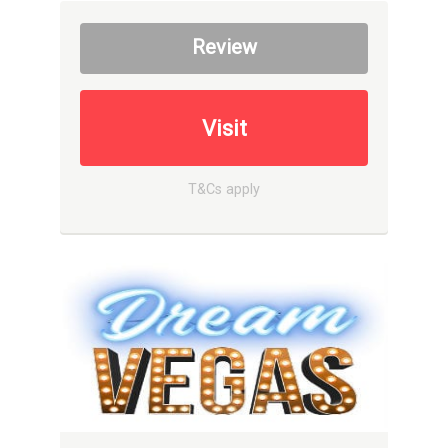
Review
Visit
T&Cs apply