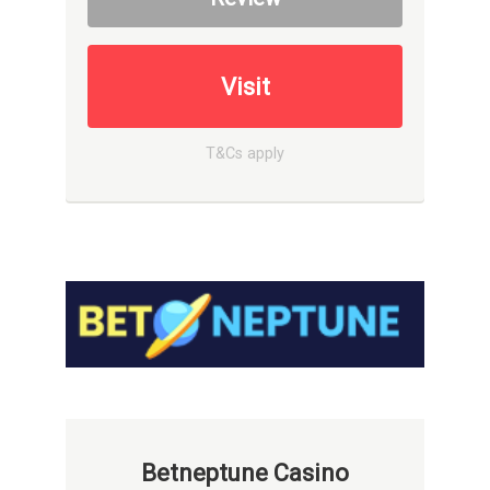
Visit
T&Cs apply
Betneptune Casino