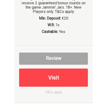
receive 2 guaranteed bonus rounds on
the game Jammin' Jars. 18+. New
Players only. T&Cs apply.
Min. Deposit:
€20
W.R:
1x
Cashable:
Yes
Review
Visit
T&Cs apply