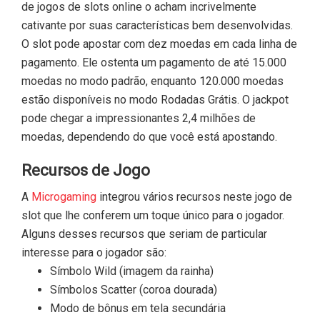
de jogos de slots online o acham incrivelmente
cativante por suas características bem desenvolvidas.
O slot pode apostar com dez moedas em cada linha de
pagamento. Ele ostenta um pagamento de até 15.000
moedas no modo padrão, enquanto 120.000 moedas
estão disponíveis no modo Rodadas Grátis. O jackpot
pode chegar a impressionantes 2,4 milhões de
moedas, dependendo do que você está apostando.
Recursos de Jogo
A
Microgaming
integrou vários recursos neste jogo de
slot que lhe conferem um toque único para o jogador.
Alguns desses recursos que seriam de particular
interesse para o jogador são:
Símbolo Wild (imagem da rainha)
Símbolos Scatter (coroa dourada)
Modo de bônus em tela secundária