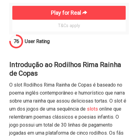
Play for Real
T&Cs apply
User Rating
76
Introdução ao Rodilhos Rima Rainha
de Copas
O slot Rodilhos Rima Rainha de Copas é baseado no
poema inglês contemporâneo e humorístico que narra
sobre uma rainha que assou deliciosas tortas. O slot é
um dos jogos de uma sequência de
slots
online que
relembram poemas clássicos e poesias infantis. O
jogo possui um total de 30 linhas de pagamento
jogadas em uma plataforma de cinco rodilhos. Os fãs