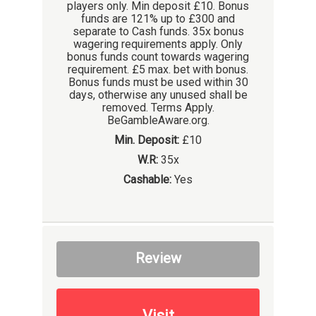
players only. Min deposit £10. Bonus
funds are 121% up to £300 and
separate to Cash funds. 35x bonus
wagering requirements apply. Only
bonus funds count towards wagering
requirement. £5 max. bet with bonus.
Bonus funds must be used within 30
days, otherwise any unused shall be
removed. Terms Apply.
BeGambleAware.org.
Min. Deposit:
£10
W.R:
35x
Cashable:
Yes
Review
Visit