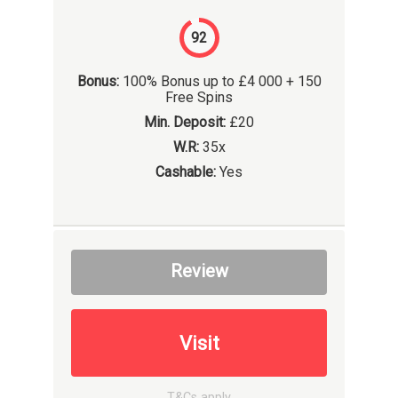
92
Bonus:
100% Bonus up to £4 000 + 150
Free Spins
Min. Deposit:
£20
W.R:
35x
Cashable:
Yes
Review
Visit
T&Cs apply