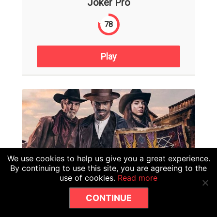
Joker Pro
78
Play
We use cookies to help us give you a great experience.
By continuing to use this site, you are agreeing to the
use of cookies.
Read more
Wild Wild West: o Grande Assalto ao
CONTINUE
Trem