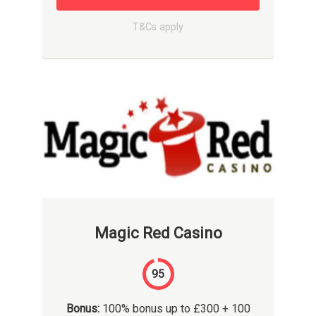
T&Cs apply
Magic Red Casino
95
Bonus:
100% bonus up to £300 + 100