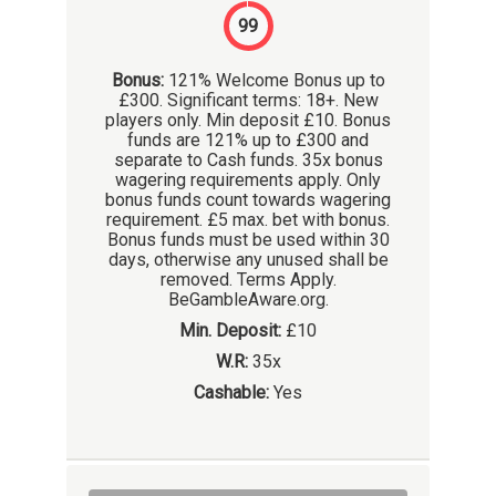
99
Bonus:
121% Welcome Bonus up to
£300. Significant terms: 18+. New
players only. Min deposit £10. Bonus
funds are 121% up to £300 and
separate to Cash funds. 35x bonus
wagering requirements apply. Only
bonus funds count towards wagering
requirement. £5 max. bet with bonus.
Bonus funds must be used within 30
days, otherwise any unused shall be
removed. Terms Apply.
BeGambleAware.org.
Min. Deposit:
£10
W.R:
35x
Cashable:
Yes