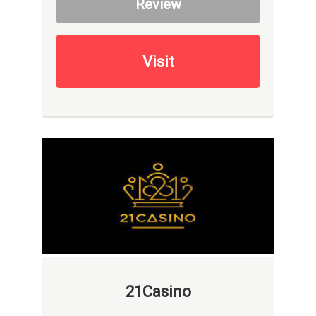
Review
Visit
21Casino