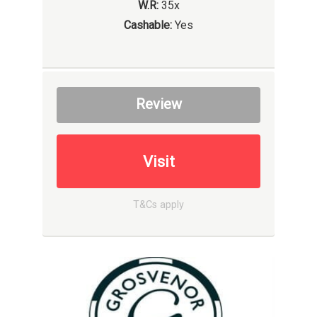
W.R:
35x
Cashable:
Yes
Review
Visit
T&Cs apply