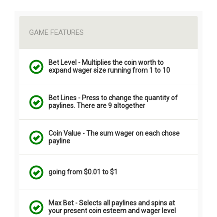
GAME FEATURES
Bet Level - Multiplies the coin worth to
expand wager size running from 1 to 10
Bet Lines - Press to change the quantity of
paylines. There are 9 altogether
Coin Value - The sum wager on each chose
payline
going from $0.01 to $1
Max Bet - Selects all paylines and spins at
your present coin esteem and wager level