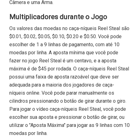
Câmera e uma Arma.
Multiplicadores durante o Jogo
Os valores das moedas no caça-níqueis Reel Steal são
$0.01, $0.02, $0.05, $0.10, $0.20 e $0.50. Você pode
escolher de 1 a 9 linhas de pagamento, com até 10
moedas por linha. A aposta mínima que você pode
fazer no jogo Reel Steal é um centavo, e a aposta
máxima é de $45 por rodada. O caça-níqueis Reel Steal
possui uma faixa de aposta razoável que deve ser
adequada para a maioria dos jogadores de caça-
níqueis online. Você pode parar manualmente os
cilindros pressionando o botão de girar durante o giro.
Para jogar o vídeo caça-níqueis Reel Steal, você pode
escolher sua aposta e pressionar o botão de girar, ou
utilizar o "Aposta Máxima" para jogar as 9 linhas com 10
moedas por linha.