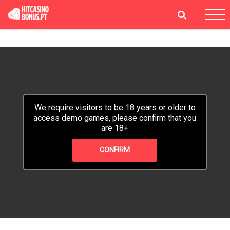
Tog
navi
We require visitors to be 18 years or older to
access demo games, please confirm that you
are 18+
CONFIRM