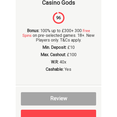
Casino Gods
96
Bonus:
100% up to £300+ 300
Free
on pre-selected games. 18+. New
Spins
Players only. T&Cs apply.
Min. Deposit:
£10
Max. Cashout:
£100
W.R:
40x
Cashable:
Yes
Review