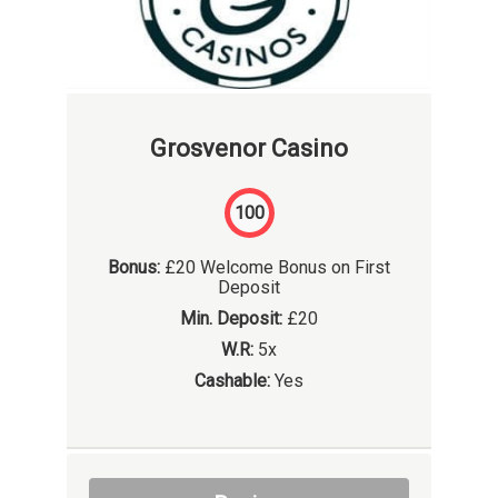
Grosvenor Casino
100
Bonus:
£20 Welcome Bonus on First
Deposit
Min. Deposit:
£20
W.R:
5x
Cashable:
Yes