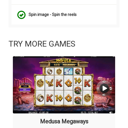
Spin image - Spin the reels
TRY MORE GAMES
Medusa Megaways