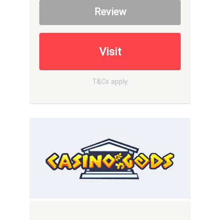
Review
Visit
T&Cs apply