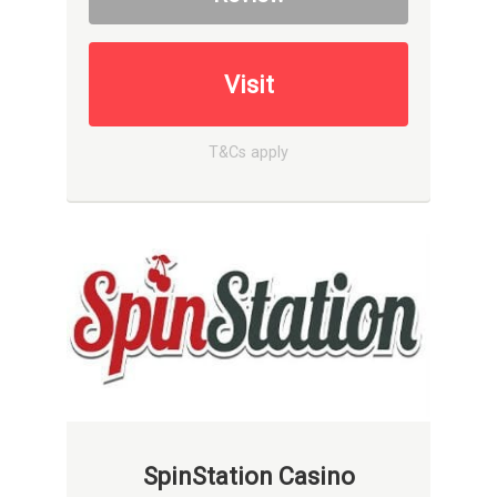
Visit
T&Cs apply
SpinStation Casino