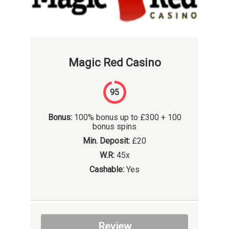
Magic Red Casino
95
Bonus:
100% bonus up to £300 + 100
bonus spins
Min. Deposit:
£20
W.R:
45x
Cashable:
Yes
Review