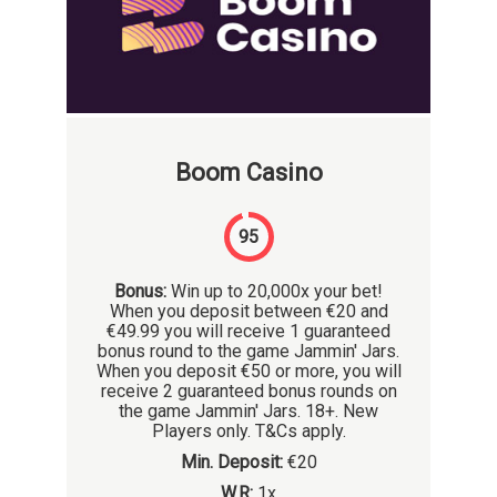
Boom Casino
95
Bonus:
Win up to 20,000x your bet!
When you deposit between €20 and
€49.99 you will receive 1 guaranteed
bonus round to the game Jammin' Jars.
When you deposit €50 or more, you will
receive 2 guaranteed bonus rounds on
the game Jammin' Jars. 18+. New
Players only. T&Cs apply.
Min. Deposit:
€20
W.R:
1x