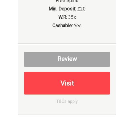
Free Spins
Min. Deposit:
£20
W.R:
35x
Cashable:
Yes
Review
Visit
T&Cs apply