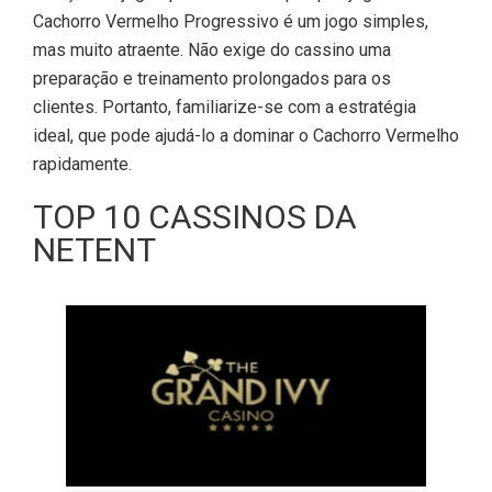
Cachorro Vermelho Progressivo é um jogo simples,
mas muito atraente. Não exige do cassino uma
preparação e treinamento prolongados para os
clientes. Portanto, familiarize-se com a estratégia
ideal, que pode ajudá-lo a dominar o Cachorro Vermelho
rapidamente.
TOP 10 CASSINOS DA
NETENT