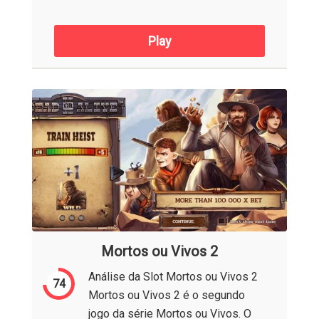
Play
Mortos ou Vivos 2
Análise da Slot Mortos ou Vivos 2
74
Mortos ou Vivos 2 é o segundo
jogo da série Mortos ou Vivos. O