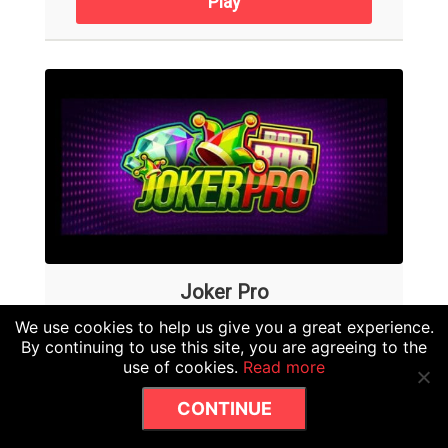
Play
Joker Pro
We use cookies to help us give you a great experience.
78
By continuing to use this site, you are agreeing to the
use of cookies.
Read more
Play
CONTINUE