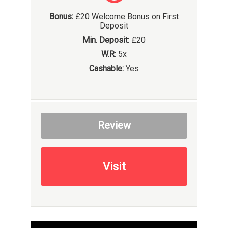
Bonus:
£20 Welcome Bonus on First
Deposit
Min. Deposit:
£20
W.R:
5x
Cashable:
Yes
Review
Visit