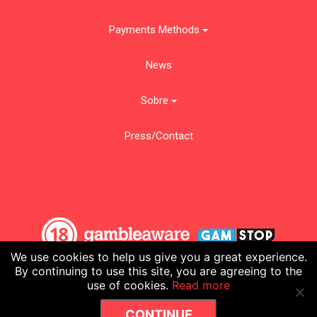
Payments Methods
News
Sobre
Press/Contact
We use cookies to help us give you a great experience.
By continuing to use this site, you are agreeing to the
use of cookies.
Read more
CONTINUE
Copyright © 2022, HitCasinoBonus.pt. All rights reserved.