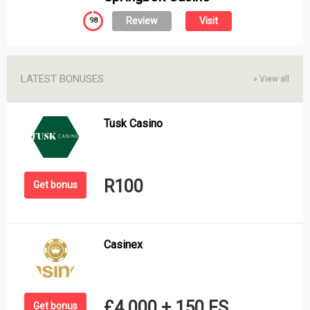
Review
Visit
98
LATEST BONUSES
»
View all
Tusk Casino
R100
Get bonus
Casinex
£4 000 + 150 FS
Get bonus