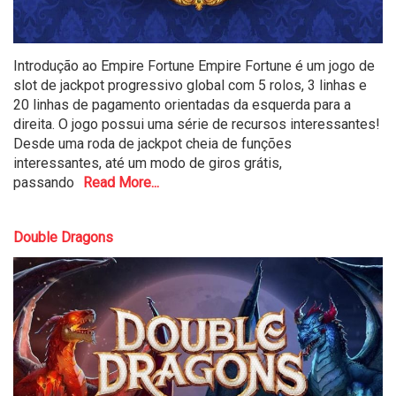
Introdução ao Empire Fortune Empire Fortune é um jogo de
slot de jackpot progressivo global com 5 rolos, 3 linhas e
20 linhas de pagamento orientadas da esquerda para a
direita. O jogo possui uma série de recursos interessantes!
Desde uma roda de jackpot cheia de funções
interessantes, até um modo de giros grátis,
passando
Read More...
Double Dragons