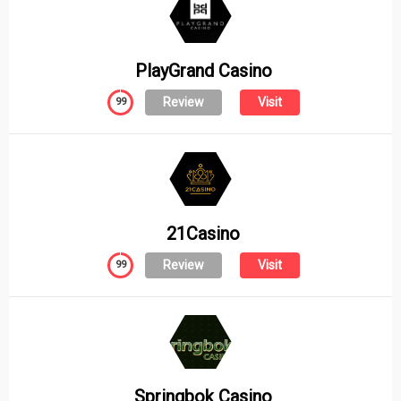
PlayGrand Casino
Review
Visit
99
21Casino
Review
Visit
99
Springbok Casino