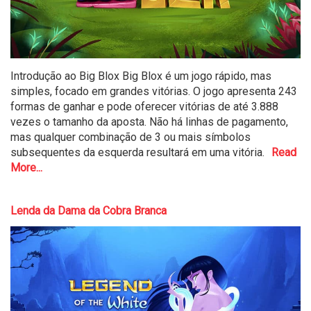
Introdução ao Big Blox Big Blox é um jogo rápido, mas
simples, focado em grandes vitórias. O jogo apresenta 243
formas de ganhar e pode oferecer vitórias de até 3.888
vezes o tamanho da aposta. Não há linhas de pagamento,
mas qualquer combinação de 3 ou mais símbolos
subsequentes da esquerda resultará em uma vitória.
Read
More...
Lenda da Dama da Cobra Branca